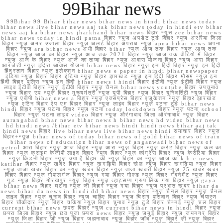
99Bihar news
99Bihar 99 Bihar bihar news bihar news in hindi bihar news today
bihar news live bihar news aaj tak bihar news today in hindi etv bihar
news aaj ka bihar news jharkhand bihar news बिहार न्यूस zee bihar news
bihar news today in hindi patna बिहार न्यूज़ अपडेट टुडे बिहार न्यूज़ अररिया जिला
बिहार न्यूज़ अमर उजाला बिहार न्यूज़ अलर्ट बिहार अपराध न्यूज़ apna bihar news अपना
बिहार न्यूज़ ara bihar news अभी बिहार bihar न्यूज़ आज तक बिहार न्यूज़ आज तक
बिहार न्यूज़ आज का बिहार न्यूज़ आज तक 2021 बिहार न्यूज़ आज तक वीडियो में बिहार
न्यूज़ आज के बिहार न्यूज़ आज का ताजा बिहार न्यूज़ आवास योजना बिहार न्यूज़ आरा बिहार
आरजेडी न्यूज़ इंदिरा आवास योजना bihar news बिहार न्यूज़ इन हिंदी बिहार न्यूज़ इन हिंदी
हिंदुस्तान बिहार न्यूज़ इलेक्शन bihar news e paper in hindi bihar newspaper
इंडिया न्यूज़ बिहार बिहार इंडिया न्यूज़ बिहार झारखंड न्यूज़ इन हिंदी बिहार मौसम न्यूज़ इन
हिंदी बिहार पुलिस न्यूज़ इन हिंदी bihar news i hindi बिहार ईटीवी न्यूज़ ईटीवी बिहार न्यूज़
लाइव ईटीवी बिहार न्यूज़ ईटीवी बिहार न्यूज़ चैनल bihar news youtube बिहार उपचुनाव
न्यूज़ बिहार उप न्यूज़ बिहार मुख्यमंत्री न्यूज़ यूपी बिहार न्यूज़ बिहार यूनिवर्सिटी न्यूज़ बिहार
न्यूज़ एबीपी bihar news a बिहार न्यूज़ एक्सप्रेस बिहार एजुकेशन न्यूज़ बिहार झारखंड
न्यूज़ एटिन बिहार ऐप एम बिहार बिहार न्यूज़ लाइव बिहार न्यूज़ पटना टुडे bihar news
hindi बिहार न्यूज़ पटना बिहार न्यूज़ पटना today lockdown बिहार न्यूज़ पटना school
बिहार न्यूज़ पटना लाइव video बिहार न्यूज़ औरंगाबाद जिला औरंगाबाद न्यूज़ बिहार
aurangabad bihar news bihar news h bihar news hd video bihar news
hd hindi news /bihar etv bihar news hindi hindi news bihar aaj tak
hindi news बिहार live bihar news live bihar news hindi समाचार बिहार न्यूज़
बिहार+न्यूज़ bihar news of today bihar news of gold bihar news of train
bihar news of education bihar news of anganwadi bihar news of
petrol आरा बिहार न्यूज़ आज बिहार न्यूज़ आरा न्यूज़ बिहार न्यूज़ करंट बिहार न्यूज़ कल का
बिहार न्यूज़ क्राइम केजीपी लाइव बिहार न्यूज़ बिहार न्यूज़ कांग्रेस बिहार न्यूज़ केसरिया बिहार
न्यूज़ किडनी बिहार न्यूज़ क्या है बिहार की न्यूज़ बिहार का न्यूज़ आज का k b c news
katihar बिहार न्यूज़ खबर बिहार न्यूज़ खगड़िया बिहार खेल न्यूज़ बिहार खगड़िया न्यूज़ बिहार
न्यूज़ ताजा खबर बिहार का न्यूज़ खबर बिहार न्यूज़ ताजा खबरी बिहार न्यूज़ 25 खबर खबर
बिहार बिहार न्यूज़ गोपालगंज बिहार न्यूज़ गया बिहार गोल्ड न्यूज़ बिहार गवर्नमेंट न्यूज़ बिहार
गुड न्यूज़ बिहार गोरखपुर न्यूज़ बिहार न्यूज़ व्हाट्सप्प ग्रुप लिंक गया बिहार न्यूज़ gaya
bihar news बिहार घटना न्यूज़ जी बिहार न्यूज़ गया बिहार न्यूज़ प्रभात खबर bihar da
news bihar da news in hindi dd bihar news बिहार न्यूज़ चैनल बिहार न्यूज़ चैनल
लाइव बिहार न्यूज़ चुनाव बिहार न्यूज़ चाहिए बिहार न्यूज़ चिराग पासवान बिहार न्यूज़ चंपारण
बिहार चौकीदार न्यूज़ बिहार चकिया न्यूज़ बिहार चुनाव न्यूज़ टुडे बिहार चेन्नई न्यूज़ चल बिहार
current bihar news छपरा बिहार न्यूज़ current bihar news in hindi बिहार न्यूज़
छपरा जिला बिहार न्यूज़ छठ पूजा छपरा news बिहार न्यूज़ जमुई बिहार न्यूज़ जयनगर बिहार
न्यूज़ जिला बिहार जी न्यूज़ बिहार जहानाबाद न्यूज़ बिहार जॉब न्यूज़ बिहार ज़ी न्यूज़ बिहार