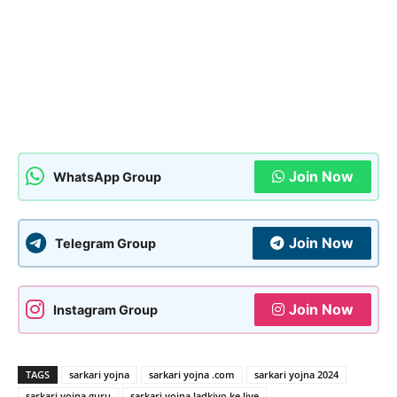
Join Now
WhatsApp Group
Join Now
Telegram Group
Join Now
Instagram Group
TAGS
sarkari yojna
sarkari yojna .com
sarkari yojna 2024
sarkari yojna guru
sarkari yojna ladkiyo ke liye