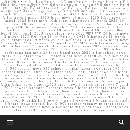
bihar बिहार न्यूज़ हिंदी live बिहार न्यूज़ हिंदी लाइव बिहार न्यूज़ हिंदुस्तान बिहार न्यूज़ हिंदी
वीडियो बिहार न्यूज़ हाजीपुर bihar हिंदी news बिहार होमगार्ड न्यूज़ ईटीवी बिहार न्यूज़ हिंदी में
सासाराम बिहार न्यूज़ हिंदी औरंगाबाद बिहार न्यूज़ हिंदी news हिंदी bihar बिहार news.com
जी न्यूज बिहार बिहार ट्रेन न्यूज़ बिहार न्यूज़ 12 फरवरी बिहार न्यूज़ 18 bihar news 18
april 2023 bihar news 13 february 2023 bihar news 12 march 2023
bihar news 1 march 2023 bihar news 14 march 2023 bihar news 11
march 2023 bihar news 10th exam bihar news 17 march 2023 1st
bihar news 18 bihar news 12 tarikh ka bihar news 12th bihar news 17
july 2005 bihar news 18 march 2023 bihar news news 18 bihar
jharkhand bihar band news 18 june bihar board 10th news bihar
board 10th result 2023 news bihar news 2023 बिहार न्यूज़ 24 bihar news
2 march 2023 बिहार न्यूज़ 23 मार्च बिहार न्यूज़ 2023 bihar news 21 march
2023 bihar news 29 march 2023 bihar news 20 april 2023 bihar news
20 march 2023 bihar news 23 march 2023 2022 ka bihar news 29 may
2006 bihar news 23 march bihar news bihar news 2022 news 24 bihar
asv bihar current news 2022 bihar stet news today 2022 bihar
darbhanga fast news 24 bihar board news 2022 bihar school news
today 2022 bihar news 31 march bihar news 3 april 2023 bihar news
31 march 2023 bihar news 30 march 2023 bihar news 30 march bihar
news 30 tarikh bihar news 3 tarikh bihar news 360 bihar news 38
32nd bihar judiciary news 390 school in bihar current news bihar
34540 teacher news 390 school in bihar latest news bihar 34540
teacher pension latest news bihar news 4 april bihar news 444 bihar
news 4 april 2023 news 44 bihar news 4 bihar news 444 bihar bsnl 4g
bihar news news 4 nation bihar bihar news 5 april 2023 50 years
retirement news in bihar 5 tarikh ka bihar ka news top 5 newspaper in
bihar bihar news 6 april 2023 bihar news 6 march bihar news 7 april
2023 news+bihar+stet+7+charan news 7 bihar jharkhand bihar 7th
phase news bihar teacher 7th phase news bihar 7th phase teacher
vacancy news 7 tarikh ka news bihar ka bihar news 8 march bihar
news 8 march 2023 8 tarikh ka bihar ka news bihar news 9 february
bihar news 9 tarikh ka 9 भारत न्यूज़ लाइव 9 भारत न्यूज़ 9 bharat news hindi
9 bharat news channel live 94000 teacher vacancy in bihar today
news bihar 9th board news bihar board 9th class news 9 bharat news
channel tv9 bharat news live youtube t v 9 bharat news