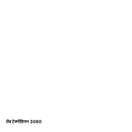
लैब टेक्नीशियन 3080