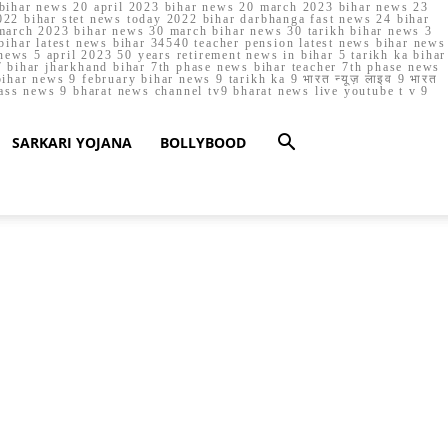
023 bihar news 20 april 2023 bihar news 20 march 2023 bihar news 23
22 bihar stet news today 2022 bihar darbhanga fast news 24 bihar
march 2023 bihar news 30 march bihar news 30 tarikh bihar news 3
bihar latest news bihar 34540 teacher pension latest news bihar news
ews 5 april 2023 50 years retirement news in bihar 5 tarikh ka bihar
 bihar jharkhand bihar 7th phase news bihar teacher 7th phase news
ar news 9 february bihar news 9 tarikh ka 9 भारत न्यूज़ लाइव 9 भारत
lass news 9 bharat news channel tv9 bharat news live youtube t v 9
SARKARI YOJANA
BOLLYBOOD