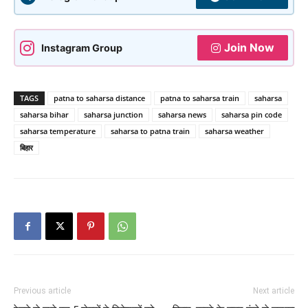
Join Now
Instagram Group
TAGS
patna to saharsa distance
patna to saharsa train
saharsa
saharsa bihar
saharsa junction
saharsa news
saharsa pin code
saharsa temperature
saharsa to patna train
saharsa weather
बिहार
Previous article
Next article