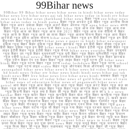
99Bihar news
99Bihar 99 Bihar bihar news bihar news in hindi bihar news today
bihar news live bihar news aaj tak bihar news today in hindi etv bihar
news aaj ka bihar news jharkhand bihar news बिहार न्यूस zee bihar news
bihar news today in hindi patna बिहार न्यूज़ अपडेट टुडे बिहार न्यूज़ अररिया जिला
बिहार न्यूज़ अमर उजाला बिहार न्यूज़ अलर्ट बिहार अपराध न्यूज़ apna bihar news अपना
बिहार न्यूज़ ara bihar news अभी बिहार bihar न्यूज़ आज तक बिहार न्यूज़ आज तक
बिहार न्यूज़ आज का बिहार न्यूज़ आज तक 2021 बिहार न्यूज़ आज तक वीडियो में बिहार
न्यूज़ आज के बिहार न्यूज़ आज का ताजा बिहार न्यूज़ आवास योजना बिहार न्यूज़ आरा बिहार
आरजेडी न्यूज़ इंदिरा आवास योजना bihar news बिहार न्यूज़ इन हिंदी बिहार न्यूज़ इन हिंदी
हिंदुस्तान बिहार न्यूज़ इलेक्शन bihar news e paper in hindi bihar newspaper
इंडिया न्यूज़ बिहार बिहार इंडिया न्यूज़ बिहार झारखंड न्यूज़ इन हिंदी बिहार मौसम न्यूज़ इन
हिंदी बिहार पुलिस न्यूज़ इन हिंदी bihar news i hindi बिहार ईटीवी न्यूज़ ईटीवी बिहार न्यूज़
लाइव ईटीवी बिहार न्यूज़ ईटीवी बिहार न्यूज़ चैनल bihar news youtube बिहार उपचुनाव
न्यूज़ बिहार उप न्यूज़ बिहार मुख्यमंत्री न्यूज़ यूपी बिहार न्यूज़ बिहार यूनिवर्सिटी न्यूज़ बिहार
न्यूज़ एबीपी bihar news a बिहार न्यूज़ एक्सप्रेस बिहार एजुकेशन न्यूज़ बिहार झारखंड
न्यूज़ एटिन बिहार ऐप एम बिहार बिहार न्यूज़ लाइव बिहार न्यूज़ पटना टुडे bihar news
hindi बिहार न्यूज़ पटना बिहार न्यूज़ पटना today lockdown बिहार न्यूज़ पटना school
बिहार न्यूज़ पटना लाइव video बिहार न्यूज़ औरंगाबाद जिला औरंगाबाद न्यूज़ बिहार
aurangabad bihar news bihar news h bihar news hd video bihar news
hd hindi news /bihar etv bihar news hindi hindi news bihar aaj tak
hindi news बिहार live bihar news live bihar news hindi समाचार बिहार न्यूज़
बिहार+न्यूज़ bihar news of today bihar news of gold bihar news of train
bihar news of education bihar news of anganwadi bihar news of
petrol आरा बिहार न्यूज़ आज बिहार न्यूज़ आरा न्यूज़ बिहार न्यूज़ करंट बिहार न्यूज़ कल का
बिहार न्यूज़ क्राइम केजीपी लाइव बिहार न्यूज़ बिहार न्यूज़ कांग्रेस बिहार न्यूज़ केसरिया बिहार
न्यूज़ किडनी बिहार न्यूज़ क्या है बिहार की न्यूज़ बिहार का न्यूज़ आज का k b c news
katihar बिहार न्यूज़ खबर बिहार न्यूज़ खगड़िया बिहार खेल न्यूज़ बिहार खगड़िया न्यूज़ बिहार
न्यूज़ ताजा खबर बिहार का न्यूज़ खबर बिहार न्यूज़ ताजा खबरी बिहार न्यूज़ 25 खबर खबर
बिहार बिहार न्यूज़ गोपालगंज बिहार न्यूज़ गया बिहार गोल्ड न्यूज़ बिहार गवर्नमेंट न्यूज़ बिहार
गुड न्यूज़ बिहार गोरखपुर न्यूज़ बिहार न्यूज़ व्हाट्सप्प ग्रुप लिंक गया बिहार न्यूज़ gaya
bihar news बिहार घटना न्यूज़ जी बिहार न्यूज़ गया बिहार न्यूज़ प्रभात खबर bihar da
news bihar da news in hindi dd bihar news बिहार न्यूज़ चैनल बिहार न्यूज़ चैनल
लाइव बिहार न्यूज़ चुनाव बिहार न्यूज़ चाहिए बिहार न्यूज़ चिराग पासवान बिहार न्यूज़ चंपारण
बिहार चौकीदार न्यूज़ बिहार चकिया न्यूज़ बिहार चुनाव न्यूज़ टुडे बिहार चेन्नई न्यूज़ चल बिहार
current bihar news छपरा बिहार न्यूज़ current bihar news in hindi बिहार न्यूज़
छपरा जिला बिहार न्यूज़ छठ पूजा छपरा news बिहार न्यूज़ जमुई बिहार न्यूज़ जयनगर बिहार
न्यूज़ जिला बिहार जी न्यूज़ बिहार जहानाबाद न्यूज़ बिहार जॉब न्यूज़ बिहार ज़ी न्यूज़ बिहार