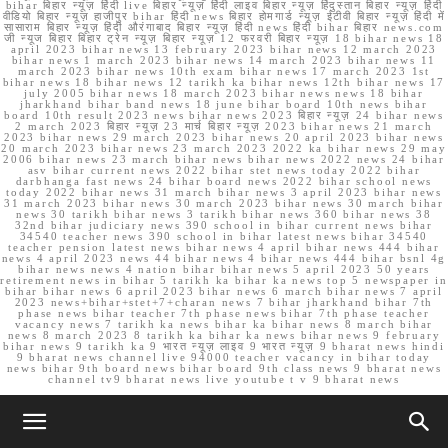
bihar बिहार न्यूज़ हिंदी live बिहार न्यूज़ हिंदी लाइव बिहार न्यूज़ हिंदुस्तान बिहार न्यूज़ हिंदी
वीडियो बिहार न्यूज़ हाजीपुर bihar हिंदी news बिहार होमगार्ड न्यूज़ ईटीवी बिहार न्यूज़ हिंदी में
सासाराम बिहार न्यूज़ हिंदी औरंगाबाद बिहार न्यूज़ हिंदी news हिंदी bihar बिहार news.com
जी न्यूज बिहार बिहार ट्रेन न्यूज़ बिहार न्यूज़ 12 फरवरी बिहार न्यूज़ 18 bihar news 18
april 2023 bihar news 13 february 2023 bihar news 12 march 2023
bihar news 1 march 2023 bihar news 14 march 2023 bihar news 11
march 2023 bihar news 10th exam bihar news 17 march 2023 1st
bihar news 18 bihar news 12 tarikh ka bihar news 12th bihar news 17
july 2005 bihar news 18 march 2023 bihar news news 18 bihar
jharkhand bihar band news 18 june bihar board 10th news bihar
board 10th result 2023 news bihar news 2023 बिहार न्यूज़ 24 bihar news
2 march 2023 बिहार न्यूज़ 23 मार्च बिहार न्यूज़ 2023 bihar news 21 march
2023 bihar news 29 march 2023 bihar news 20 april 2023 bihar news
20 march 2023 bihar news 23 march 2023 2022 ka bihar news 29 may
2006 bihar news 23 march bihar news bihar news 2022 news 24 bihar
asv bihar current news 2022 bihar stet news today 2022 bihar
darbhanga fast news 24 bihar board news 2022 bihar school news
today 2022 bihar news 31 march bihar news 3 april 2023 bihar news
31 march 2023 bihar news 30 march 2023 bihar news 30 march bihar
news 30 tarikh bihar news 3 tarikh bihar news 360 bihar news 38
32nd bihar judiciary news 390 school in bihar current news bihar
34540 teacher news 390 school in bihar latest news bihar 34540
teacher pension latest news bihar news 4 april bihar news 444 bihar
news 4 april 2023 news 44 bihar news 4 bihar news 444 bihar bsnl 4g
bihar news news 4 nation bihar bihar news 5 april 2023 50 years
retirement news in bihar 5 tarikh ka bihar ka news top 5 newspaper in
bihar bihar news 6 april 2023 bihar news 6 march bihar news 7 april
2023 news+bihar+stet+7+charan news 7 bihar jharkhand bihar 7th
phase news bihar teacher 7th phase news bihar 7th phase teacher
vacancy news 7 tarikh ka news bihar ka bihar news 8 march bihar
news 8 march 2023 8 tarikh ka bihar ka news bihar news 9 february
bihar news 9 tarikh ka 9 भारत न्यूज़ लाइव 9 भारत न्यूज़ 9 bharat news hindi
9 bharat news channel live 94000 teacher vacancy in bihar today
news bihar 9th board news bihar board 9th class news 9 bharat news
channel tv9 bharat news live youtube t v 9 bharat news