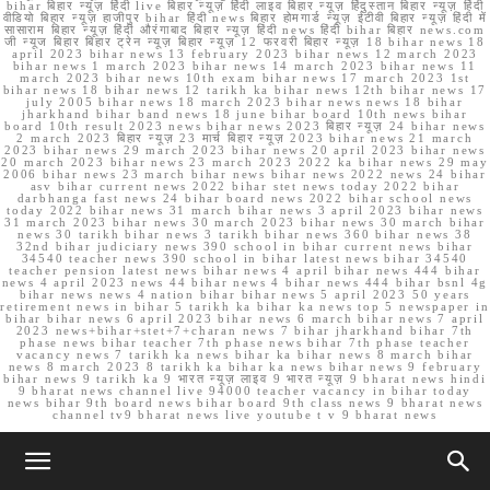
bihar बिहार न्यूज़ हिंदी live बिहार न्यूज़ हिंदी लाइव बिहार न्यूज़ हिंदुस्तान बिहार न्यूज़ हिंदी
वीडियो बिहार न्यूज़ हाजीपुर bihar हिंदी news बिहार होमगार्ड न्यूज़ ईटीवी बिहार न्यूज़ हिंदी में
सासाराम बिहार न्यूज़ हिंदी औरंगाबाद बिहार न्यूज़ हिंदी news हिंदी bihar बिहार news.com
जी न्यूज बिहार बिहार ट्रेन न्यूज़ बिहार न्यूज़ 12 फरवरी बिहार न्यूज़ 18 bihar news 18
april 2023 bihar news 13 february 2023 bihar news 12 march 2023
bihar news 1 march 2023 bihar news 14 march 2023 bihar news 11
march 2023 bihar news 10th exam bihar news 17 march 2023 1st
bihar news 18 bihar news 12 tarikh ka bihar news 12th bihar news 17
july 2005 bihar news 18 march 2023 bihar news news 18 bihar
jharkhand bihar band news 18 june bihar board 10th news bihar
board 10th result 2023 news bihar news 2023 बिहार न्यूज़ 24 bihar news
2 march 2023 बिहार न्यूज़ 23 मार्च बिहार न्यूज़ 2023 bihar news 21 march
2023 bihar news 29 march 2023 bihar news 20 april 2023 bihar news
20 march 2023 bihar news 23 march 2023 2022 ka bihar news 29 may
2006 bihar news 23 march bihar news bihar news 2022 news 24 bihar
asv bihar current news 2022 bihar stet news today 2022 bihar
darbhanga fast news 24 bihar board news 2022 bihar school news
today 2022 bihar news 31 march bihar news 3 april 2023 bihar news
31 march 2023 bihar news 30 march 2023 bihar news 30 march bihar
news 30 tarikh bihar news 3 tarikh bihar news 360 bihar news 38
32nd bihar judiciary news 390 school in bihar current news bihar
34540 teacher news 390 school in bihar latest news bihar 34540
teacher pension latest news bihar news 4 april bihar news 444 bihar
news 4 april 2023 news 44 bihar news 4 bihar news 444 bihar bsnl 4g
bihar news news 4 nation bihar bihar news 5 april 2023 50 years
retirement news in bihar 5 tarikh ka bihar ka news top 5 newspaper in
bihar bihar news 6 april 2023 bihar news 6 march bihar news 7 april
2023 news+bihar+stet+7+charan news 7 bihar jharkhand bihar 7th
phase news bihar teacher 7th phase news bihar 7th phase teacher
vacancy news 7 tarikh ka news bihar ka bihar news 8 march bihar
news 8 march 2023 8 tarikh ka bihar ka news bihar news 9 february
bihar news 9 tarikh ka 9 भारत न्यूज़ लाइव 9 भारत न्यूज़ 9 bharat news hindi
9 bharat news channel live 94000 teacher vacancy in bihar today
news bihar 9th board news bihar board 9th class news 9 bharat news
channel tv9 bharat news live youtube t v 9 bharat news