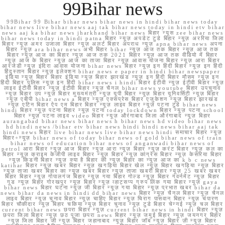
99Bihar news
99Bihar 99 Bihar bihar news bihar news in hindi bihar news today
bihar news live bihar news aaj tak bihar news today in hindi etv bihar
news aaj ka bihar news jharkhand bihar news बिहार न्यूस zee bihar news
bihar news today in hindi patna बिहार न्यूज़ अपडेट टुडे बिहार न्यूज़ अररिया जिला
बिहार न्यूज़ अमर उजाला बिहार न्यूज़ अलर्ट बिहार अपराध न्यूज़ apna bihar news अपना
बिहार न्यूज़ ara bihar news अभी बिहार bihar न्यूज़ आज तक बिहार न्यूज़ आज तक
बिहार न्यूज़ आज का बिहार न्यूज़ आज तक 2021 बिहार न्यूज़ आज तक वीडियो में बिहार
न्यूज़ आज के बिहार न्यूज़ आज का ताजा बिहार न्यूज़ आवास योजना बिहार न्यूज़ आरा बिहार
आरजेडी न्यूज़ इंदिरा आवास योजना bihar news बिहार न्यूज़ इन हिंदी बिहार न्यूज़ इन हिंदी
हिंदुस्तान बिहार न्यूज़ इलेक्शन bihar news e paper in hindi bihar newspaper
इंडिया न्यूज़ बिहार बिहार इंडिया न्यूज़ बिहार झारखंड न्यूज़ इन हिंदी बिहार मौसम न्यूज़ इन
हिंदी बिहार पुलिस न्यूज़ इन हिंदी bihar news i hindi बिहार ईटीवी न्यूज़ ईटीवी बिहार न्यूज़
लाइव ईटीवी बिहार न्यूज़ ईटीवी बिहार न्यूज़ चैनल bihar news youtube बिहार उपचुनाव
न्यूज़ बिहार उप न्यूज़ बिहार मुख्यमंत्री न्यूज़ यूपी बिहार न्यूज़ बिहार यूनिवर्सिटी न्यूज़ बिहार
न्यूज़ एबीपी bihar news a बिहार न्यूज़ एक्सप्रेस बिहार एजुकेशन न्यूज़ बिहार झारखंड
न्यूज़ एटिन बिहार ऐप एम बिहार बिहार न्यूज़ लाइव बिहार न्यूज़ पटना टुडे bihar news
hindi बिहार न्यूज़ पटना बिहार न्यूज़ पटना today lockdown बिहार न्यूज़ पटना school
बिहार न्यूज़ पटना लाइव video बिहार न्यूज़ औरंगाबाद जिला औरंगाबाद न्यूज़ बिहार
aurangabad bihar news bihar news h bihar news hd video bihar news
hd hindi news /bihar etv bihar news hindi hindi news bihar aaj tak
hindi news बिहार live bihar news live bihar news hindi समाचार बिहार न्यूज़
बिहार+न्यूज़ bihar news of today bihar news of gold bihar news of train
bihar news of education bihar news of anganwadi bihar news of
petrol आरा बिहार न्यूज़ आज बिहार न्यूज़ आरा न्यूज़ बिहार न्यूज़ करंट बिहार न्यूज़ कल का
बिहार न्यूज़ क्राइम केजीपी लाइव बिहार न्यूज़ बिहार न्यूज़ कांग्रेस बिहार न्यूज़ केसरिया बिहार
न्यूज़ किडनी बिहार न्यूज़ क्या है बिहार की न्यूज़ बिहार का न्यूज़ आज का k b c news
katihar बिहार न्यूज़ खबर बिहार न्यूज़ खगड़िया बिहार खेल न्यूज़ बिहार खगड़िया न्यूज़ बिहार
न्यूज़ ताजा खबर बिहार का न्यूज़ खबर बिहार न्यूज़ ताजा खबरी बिहार न्यूज़ 25 खबर खबर
बिहार बिहार न्यूज़ गोपालगंज बिहार न्यूज़ गया बिहार गोल्ड न्यूज़ बिहार गवर्नमेंट न्यूज़ बिहार
गुड न्यूज़ बिहार गोरखपुर न्यूज़ बिहार न्यूज़ व्हाट्सप्प ग्रुप लिंक गया बिहार न्यूज़ gaya
bihar news बिहार घटना न्यूज़ जी बिहार न्यूज़ गया बिहार न्यूज़ प्रभात खबर bihar da
news bihar da news in hindi dd bihar news बिहार न्यूज़ चैनल बिहार न्यूज़ चैनल
लाइव बिहार न्यूज़ चुनाव बिहार न्यूज़ चाहिए बिहार न्यूज़ चिराग पासवान बिहार न्यूज़ चंपारण
बिहार चौकीदार न्यूज़ बिहार चकिया न्यूज़ बिहार चुनाव न्यूज़ टुडे बिहार चेन्नई न्यूज़ चल बिहार
current bihar news छपरा बिहार न्यूज़ current bihar news in hindi बिहार न्यूज़
छपरा जिला बिहार न्यूज़ छठ पूजा छपरा news बिहार न्यूज़ जमुई बिहार न्यूज़ जयनगर बिहार
न्यूज़ जिला बिहार जी न्यूज़ बिहार जहानाबाद न्यूज़ बिहार जॉब न्यूज़ बिहार ज़ी न्यूज़ बिहार