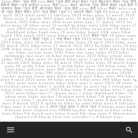
bihar बिहार न्यूज़ हिंदी live बिहार न्यूज़ हिंदी लाइव बिहार न्यूज़ हिंदुस्तान बिहार न्यूज़ हिंदी
वीडियो बिहार न्यूज़ हाजीपुर bihar हिंदी news बिहार होमगार्ड न्यूज़ ईटीवी बिहार न्यूज़ हिंदी में
सासाराम बिहार न्यूज़ हिंदी औरंगाबाद बिहार न्यूज़ हिंदी news हिंदी bihar बिहार news.com
जी न्यूज बिहार बिहार ट्रेन न्यूज़ बिहार न्यूज़ 12 फरवरी बिहार न्यूज़ 18 bihar news 18
april 2023 bihar news 13 february 2023 bihar news 12 march 2023
bihar news 1 march 2023 bihar news 14 march 2023 bihar news 11
march 2023 bihar news 10th exam bihar news 17 march 2023 1st
bihar news 18 bihar news 12 tarikh ka bihar news 12th bihar news 17
july 2005 bihar news 18 march 2023 bihar news news 18 bihar
jharkhand bihar band news 18 june bihar board 10th news bihar
board 10th result 2023 news bihar news 2023 बिहार न्यूज़ 24 bihar news
2 march 2023 बिहार न्यूज़ 23 मार्च बिहार न्यूज़ 2023 bihar news 21 march
2023 bihar news 29 march 2023 bihar news 20 april 2023 bihar news
20 march 2023 bihar news 23 march 2023 2022 ka bihar news 29 may
2006 bihar news 23 march bihar news bihar news 2022 news 24 bihar
asv bihar current news 2022 bihar stet news today 2022 bihar
darbhanga fast news 24 bihar board news 2022 bihar school news
today 2022 bihar news 31 march bihar news 3 april 2023 bihar news
31 march 2023 bihar news 30 march 2023 bihar news 30 march bihar
news 30 tarikh bihar news 3 tarikh bihar news 360 bihar news 38
32nd bihar judiciary news 390 school in bihar current news bihar
34540 teacher news 390 school in bihar latest news bihar 34540
teacher pension latest news bihar news 4 april bihar news 444 bihar
news 4 april 2023 news 44 bihar news 4 bihar news 444 bihar bsnl 4g
bihar news news 4 nation bihar bihar news 5 april 2023 50 years
retirement news in bihar 5 tarikh ka bihar ka news top 5 newspaper in
bihar bihar news 6 april 2023 bihar news 6 march bihar news 7 april
2023 news+bihar+stet+7+charan news 7 bihar jharkhand bihar 7th
phase news bihar teacher 7th phase news bihar 7th phase teacher
vacancy news 7 tarikh ka news bihar ka bihar news 8 march bihar
news 8 march 2023 8 tarikh ka bihar ka news bihar news 9 february
bihar news 9 tarikh ka 9 भारत न्यूज़ लाइव 9 भारत न्यूज़ 9 bharat news hindi
9 bharat news channel live 94000 teacher vacancy in bihar today
news bihar 9th board news bihar board 9th class news 9 bharat news
channel tv9 bharat news live youtube t v 9 bharat news