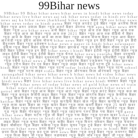
99Bihar news
99Bihar 99 Bihar bihar news bihar news in hindi bihar news today
bihar news live bihar news aaj tak bihar news today in hindi etv bihar
news aaj ka bihar news jharkhand bihar news बिहार न्यूस zee bihar news
bihar news today in hindi patna बिहार न्यूज़ अपडेट टुडे बिहार न्यूज़ अररिया जिला
बिहार न्यूज़ अमर उजाला बिहार न्यूज़ अलर्ट बिहार अपराध न्यूज़ apna bihar news अपना
बिहार न्यूज़ ara bihar news अभी बिहार bihar न्यूज़ आज तक बिहार न्यूज़ आज तक
बिहार न्यूज़ आज का बिहार न्यूज़ आज तक 2021 बिहार न्यूज़ आज तक वीडियो में बिहार
न्यूज़ आज के बिहार न्यूज़ आज का ताजा बिहार न्यूज़ आवास योजना बिहार न्यूज़ आरा बिहार
आरजेडी न्यूज़ इंदिरा आवास योजना bihar news बिहार न्यूज़ इन हिंदी बिहार न्यूज़ इन हिंदी
हिंदुस्तान बिहार न्यूज़ इलेक्शन bihar news e paper in hindi bihar newspaper
इंडिया न्यूज़ बिहार बिहार इंडिया न्यूज़ बिहार झारखंड न्यूज़ इन हिंदी बिहार मौसम न्यूज़ इन
हिंदी बिहार पुलिस न्यूज़ इन हिंदी bihar news i hindi बिहार ईटीवी न्यूज़ ईटीवी बिहार न्यूज़
लाइव ईटीवी बिहार न्यूज़ ईटीवी बिहार न्यूज़ चैनल bihar news youtube बिहार उपचुनाव
न्यूज़ बिहार उप न्यूज़ बिहार मुख्यमंत्री न्यूज़ यूपी बिहार न्यूज़ बिहार यूनिवर्सिटी न्यूज़ बिहार
न्यूज़ एबीपी bihar news a बिहार न्यूज़ एक्सप्रेस बिहार एजुकेशन न्यूज़ बिहार झारखंड
न्यूज़ एटिन बिहार ऐप एम बिहार बिहार न्यूज़ लाइव बिहार न्यूज़ पटना टुडे bihar news
hindi बिहार न्यूज़ पटना बिहार न्यूज़ पटना today lockdown बिहार न्यूज़ पटना school
बिहार न्यूज़ पटना लाइव video बिहार न्यूज़ औरंगाबाद जिला औरंगाबाद न्यूज़ बिहार
aurangabad bihar news bihar news h bihar news hd video bihar news
hd hindi news /bihar etv bihar news hindi hindi news bihar aaj tak
hindi news बिहार live bihar news live bihar news hindi समाचार बिहार न्यूज़
बिहार+न्यूज़ bihar news of today bihar news of gold bihar news of train
bihar news of education bihar news of anganwadi bihar news of
petrol आरा बिहार न्यूज़ आज बिहार न्यूज़ आरा न्यूज़ बिहार न्यूज़ करंट बिहार न्यूज़ कल का
बिहार न्यूज़ क्राइम केजीपी लाइव बिहार न्यूज़ बिहार न्यूज़ कांग्रेस बिहार न्यूज़ केसरिया बिहार
न्यूज़ किडनी बिहार न्यूज़ क्या है बिहार की न्यूज़ बिहार का न्यूज़ आज का k b c news
katihar बिहार न्यूज़ खबर बिहार न्यूज़ खगड़िया बिहार खेल न्यूज़ बिहार खगड़िया न्यूज़ बिहार
न्यूज़ ताजा खबर बिहार का न्यूज़ खबर बिहार न्यूज़ ताजा खबरी बिहार न्यूज़ 25 खबर खबर
बिहार बिहार न्यूज़ गोपालगंज बिहार न्यूज़ गया बिहार गोल्ड न्यूज़ बिहार गवर्नमेंट न्यूज़ बिहार
गुड न्यूज़ बिहार गोरखपुर न्यूज़ बिहार न्यूज़ व्हाट्सप्प ग्रुप लिंक गया बिहार न्यूज़ gaya
bihar news बिहार घटना न्यूज़ जी बिहार न्यूज़ गया बिहार न्यूज़ प्रभात खबर bihar da
news bihar da news in hindi dd bihar news बिहार न्यूज़ चैनल बिहार न्यूज़ चैनल
लाइव बिहार न्यूज़ चुनाव बिहार न्यूज़ चाहिए बिहार न्यूज़ चिराग पासवान बिहार न्यूज़ चंपारण
बिहार चौकीदार न्यूज़ बिहार चकिया न्यूज़ बिहार चुनाव न्यूज़ टुडे बिहार चेन्नई न्यूज़ चल बिहार
current bihar news छपरा बिहार न्यूज़ current bihar news in hindi बिहार न्यूज़
छपरा जिला बिहार न्यूज़ छठ पूजा छपरा news बिहार न्यूज़ जमुई बिहार न्यूज़ जयनगर बिहार
न्यूज़ जिला बिहार जी न्यूज़ बिहार जहानाबाद न्यूज़ बिहार जॉब न्यूज़ बिहार ज़ी न्यूज़ बिहार