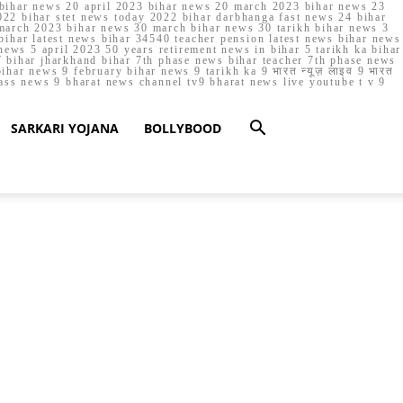
023 bihar news 20 april 2023 bihar news 20 march 2023 bihar news 23
22 bihar stet news today 2022 bihar darbhanga fast news 24 bihar
march 2023 bihar news 30 march bihar news 30 tarikh bihar news 3
bihar latest news bihar 34540 teacher pension latest news bihar news
ews 5 april 2023 50 years retirement news in bihar 5 tarikh ka bihar
 bihar jharkhand bihar 7th phase news bihar teacher 7th phase news
ar news 9 february bihar news 9 tarikh ka 9 भारत न्यूज़ लाइव 9 भारत
lass news 9 bharat news channel tv9 bharat news live youtube t v 9
SARKARI YOJANA
BOLLYBOOD