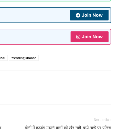
Join Now
Join Now
indi
trending khabar
Next article
े
होली में हुड़दंग मचाने वालों की खैर नहीं, चप्पे-चप्पे पर पुलिस