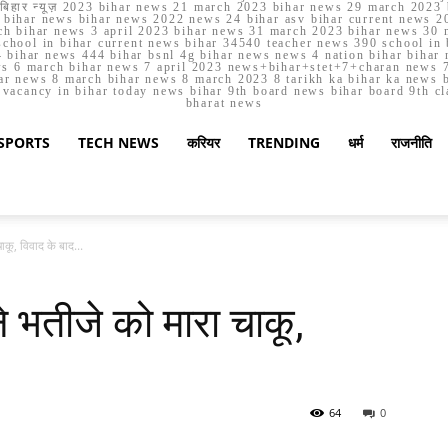
मार्च बिहार न्यूज़ 2023 bihar news 21 march 2023 bihar news 29 march 2
ihar news bihar news 2022 news 24 bihar asv bihar current news 20
h bihar news 3 april 2023 bihar news 31 march 2023 bihar news 30 
chool in bihar current news bihar 34540 teacher news 390 school in 
 bihar news 444 bihar bsnl 4g bihar news news 4 nation bihar bihar n
ws 6 march bihar news 7 april 2023 news+bihar+stet+7+charan news 7
ar news 8 march bihar news 8 march 2023 8 tarikh ka bihar ka news bih
er vacancy in bihar today news bihar 9th board news bihar board 9th c
bharat news
SPORTS
TECH NEWS
करियर
TRENDING
धर्म
राजनीति
कू, विवाद के बाद...
े भतीजे को मारा चाकू,
64
0