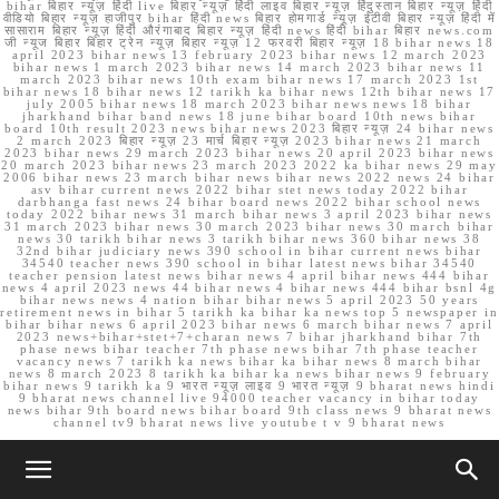
bihar बिहार न्यूज़ हिंदी live बिहार न्यूज़ हिंदी लाइव बिहार न्यूज़ हिंदुस्तान बिहार न्यूज़ हिंदी
वीडियो बिहार न्यूज़ हाजीपुर bihar हिंदी news बिहार होमगार्ड न्यूज़ ईटीवी बिहार न्यूज़ हिंदी में
सासाराम बिहार न्यूज़ हिंदी औरंगाबाद बिहार न्यूज़ हिंदी news हिंदी bihar बिहार news.com
जी न्यूज बिहार बिहार ट्रेन न्यूज़ बिहार न्यूज़ 12 फरवरी बिहार न्यूज़ 18 bihar news 18
april 2023 bihar news 13 february 2023 bihar news 12 march 2023
bihar news 1 march 2023 bihar news 14 march 2023 bihar news 11
march 2023 bihar news 10th exam bihar news 17 march 2023 1st
bihar news 18 bihar news 12 tarikh ka bihar news 12th bihar news 17
july 2005 bihar news 18 march 2023 bihar news news 18 bihar
jharkhand bihar band news 18 june bihar board 10th news bihar
board 10th result 2023 news bihar news 2023 बिहार न्यूज़ 24 bihar news
2 march 2023 बिहार न्यूज़ 23 मार्च बिहार न्यूज़ 2023 bihar news 21 march
2023 bihar news 29 march 2023 bihar news 20 april 2023 bihar news
20 march 2023 bihar news 23 march 2023 2022 ka bihar news 29 may
2006 bihar news 23 march bihar news bihar news 2022 news 24 bihar
asv bihar current news 2022 bihar stet news today 2022 bihar
darbhanga fast news 24 bihar board news 2022 bihar school news
today 2022 bihar news 31 march bihar news 3 april 2023 bihar news
31 march 2023 bihar news 30 march 2023 bihar news 30 march bihar
news 30 tarikh bihar news 3 tarikh bihar news 360 bihar news 38
32nd bihar judiciary news 390 school in bihar current news bihar
34540 teacher news 390 school in bihar latest news bihar 34540
teacher pension latest news bihar news 4 april bihar news 444 bihar
news 4 april 2023 news 44 bihar news 4 bihar news 444 bihar bsnl 4g
bihar news news 4 nation bihar bihar news 5 april 2023 50 years
retirement news in bihar 5 tarikh ka bihar ka news top 5 newspaper in
bihar bihar news 6 april 2023 bihar news 6 march bihar news 7 april
2023 news+bihar+stet+7+charan news 7 bihar jharkhand bihar 7th
phase news bihar teacher 7th phase news bihar 7th phase teacher
vacancy news 7 tarikh ka news bihar ka bihar news 8 march bihar
news 8 march 2023 8 tarikh ka bihar ka news bihar news 9 february
bihar news 9 tarikh ka 9 भारत न्यूज़ लाइव 9 भारत न्यूज़ 9 bharat news hindi
9 bharat news channel live 94000 teacher vacancy in bihar today
news bihar 9th board news bihar board 9th class news 9 bharat news
channel tv9 bharat news live youtube t v 9 bharat news