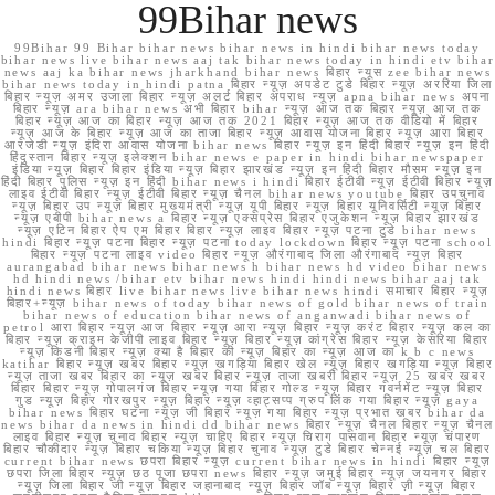
99Bihar news
99Bihar 99 Bihar bihar news bihar news in hindi bihar news today
bihar news live bihar news aaj tak bihar news today in hindi etv bihar
news aaj ka bihar news jharkhand bihar news बिहार न्यूस zee bihar news
bihar news today in hindi patna बिहार न्यूज़ अपडेट टुडे बिहार न्यूज़ अररिया जिला
बिहार न्यूज़ अमर उजाला बिहार न्यूज़ अलर्ट बिहार अपराध न्यूज़ apna bihar news अपना
बिहार न्यूज़ ara bihar news अभी बिहार bihar न्यूज़ आज तक बिहार न्यूज़ आज तक
बिहार न्यूज़ आज का बिहार न्यूज़ आज तक 2021 बिहार न्यूज़ आज तक वीडियो में बिहार
न्यूज़ आज के बिहार न्यूज़ आज का ताजा बिहार न्यूज़ आवास योजना बिहार न्यूज़ आरा बिहार
आरजेडी न्यूज़ इंदिरा आवास योजना bihar news बिहार न्यूज़ इन हिंदी बिहार न्यूज़ इन हिंदी
हिंदुस्तान बिहार न्यूज़ इलेक्शन bihar news e paper in hindi bihar newspaper
इंडिया न्यूज़ बिहार बिहार इंडिया न्यूज़ बिहार झारखंड न्यूज़ इन हिंदी बिहार मौसम न्यूज़ इन
हिंदी बिहार पुलिस न्यूज़ इन हिंदी bihar news i hindi बिहार ईटीवी न्यूज़ ईटीवी बिहार न्यूज़
लाइव ईटीवी बिहार न्यूज़ ईटीवी बिहार न्यूज़ चैनल bihar news youtube बिहार उपचुनाव
न्यूज़ बिहार उप न्यूज़ बिहार मुख्यमंत्री न्यूज़ यूपी बिहार न्यूज़ बिहार यूनिवर्सिटी न्यूज़ बिहार
न्यूज़ एबीपी bihar news a बिहार न्यूज़ एक्सप्रेस बिहार एजुकेशन न्यूज़ बिहार झारखंड
न्यूज़ एटिन बिहार ऐप एम बिहार बिहार न्यूज़ लाइव बिहार न्यूज़ पटना टुडे bihar news
hindi बिहार न्यूज़ पटना बिहार न्यूज़ पटना today lockdown बिहार न्यूज़ पटना school
बिहार न्यूज़ पटना लाइव video बिहार न्यूज़ औरंगाबाद जिला औरंगाबाद न्यूज़ बिहार
aurangabad bihar news bihar news h bihar news hd video bihar news
hd hindi news /bihar etv bihar news hindi hindi news bihar aaj tak
hindi news बिहार live bihar news live bihar news hindi समाचार बिहार न्यूज़
बिहार+न्यूज़ bihar news of today bihar news of gold bihar news of train
bihar news of education bihar news of anganwadi bihar news of
petrol आरा बिहार न्यूज़ आज बिहार न्यूज़ आरा न्यूज़ बिहार न्यूज़ करंट बिहार न्यूज़ कल का
बिहार न्यूज़ क्राइम केजीपी लाइव बिहार न्यूज़ बिहार न्यूज़ कांग्रेस बिहार न्यूज़ केसरिया बिहार
न्यूज़ किडनी बिहार न्यूज़ क्या है बिहार की न्यूज़ बिहार का न्यूज़ आज का k b c news
katihar बिहार न्यूज़ खबर बिहार न्यूज़ खगड़िया बिहार खेल न्यूज़ बिहार खगड़िया न्यूज़ बिहार
न्यूज़ ताजा खबर बिहार का न्यूज़ खबर बिहार न्यूज़ ताजा खबरी बिहार न्यूज़ 25 खबर खबर
बिहार बिहार न्यूज़ गोपालगंज बिहार न्यूज़ गया बिहार गोल्ड न्यूज़ बिहार गवर्नमेंट न्यूज़ बिहार
गुड न्यूज़ बिहार गोरखपुर न्यूज़ बिहार न्यूज़ व्हाट्सप्प ग्रुप लिंक गया बिहार न्यूज़ gaya
bihar news बिहार घटना न्यूज़ जी बिहार न्यूज़ गया बिहार न्यूज़ प्रभात खबर bihar da
news bihar da news in hindi dd bihar news बिहार न्यूज़ चैनल बिहार न्यूज़ चैनल
लाइव बिहार न्यूज़ चुनाव बिहार न्यूज़ चाहिए बिहार न्यूज़ चिराग पासवान बिहार न्यूज़ चंपारण
बिहार चौकीदार न्यूज़ बिहार चकिया न्यूज़ बिहार चुनाव न्यूज़ टुडे बिहार चेन्नई न्यूज़ चल बिहार
current bihar news छपरा बिहार न्यूज़ current bihar news in hindi बिहार न्यूज़
छपरा जिला बिहार न्यूज़ छठ पूजा छपरा news बिहार न्यूज़ जमुई बिहार न्यूज़ जयनगर बिहार
न्यूज़ जिला बिहार जी न्यूज़ बिहार जहानाबाद न्यूज़ बिहार जॉब न्यूज़ बिहार ज़ी न्यूज़ बिहार