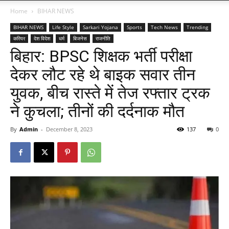
Home
BIHAR NEWS
BIHAR NEWS
Life Style
Sarkari Yojana
Sports
Tech News
Trending
करियर
देश विदेश
धर्म
बिजनेस
राजनीति
बिहार: BPSC शिक्षक भर्ती परीक्षा
देकर लौट रहे थे बाइक सवार तीन
युवक, बीच रास्ते में तेज रफ्तार ट्रक
ने कुचला; तीनों की दर्दनाक मौत
By
Admin
-
December 8, 2023
137
0