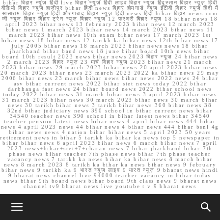
bihar बिहार न्यूज़ हिंदी live बिहार न्यूज़ हिंदी लाइव बिहार न्यूज़ हिंदुस्तान बिहार न्यूज़ हिंदी
वीडियो बिहार न्यूज़ हाजीपुर bihar हिंदी news बिहार होमगार्ड न्यूज़ ईटीवी बिहार न्यूज़ हिंदी में
सासाराम बिहार न्यूज़ हिंदी औरंगाबाद बिहार न्यूज़ हिंदी news हिंदी bihar बिहार news.com
जी न्यूज बिहार बिहार ट्रेन न्यूज़ बिहार न्यूज़ 12 फरवरी बिहार न्यूज़ 18 bihar news 18
april 2023 bihar news 13 february 2023 bihar news 12 march 2023
bihar news 1 march 2023 bihar news 14 march 2023 bihar news 11
march 2023 bihar news 10th exam bihar news 17 march 2023 1st
bihar news 18 bihar news 12 tarikh ka bihar news 12th bihar news 17
july 2005 bihar news 18 march 2023 bihar news news 18 bihar
jharkhand bihar band news 18 june bihar board 10th news bihar
board 10th result 2023 news bihar news 2023 बिहार न्यूज़ 24 bihar news
2 march 2023 बिहार न्यूज़ 23 मार्च बिहार न्यूज़ 2023 bihar news 21 march
2023 bihar news 29 march 2023 bihar news 20 april 2023 bihar news
20 march 2023 bihar news 23 march 2023 2022 ka bihar news 29 may
2006 bihar news 23 march bihar news bihar news 2022 news 24 bihar
asv bihar current news 2022 bihar stet news today 2022 bihar
darbhanga fast news 24 bihar board news 2022 bihar school news
today 2022 bihar news 31 march bihar news 3 april 2023 bihar news
31 march 2023 bihar news 30 march 2023 bihar news 30 march bihar
news 30 tarikh bihar news 3 tarikh bihar news 360 bihar news 38
32nd bihar judiciary news 390 school in bihar current news bihar
34540 teacher news 390 school in bihar latest news bihar 34540
teacher pension latest news bihar news 4 april bihar news 444 bihar
news 4 april 2023 news 44 bihar news 4 bihar news 444 bihar bsnl 4g
bihar news news 4 nation bihar bihar news 5 april 2023 50 years
retirement news in bihar 5 tarikh ka bihar ka news top 5 newspaper in
bihar bihar news 6 april 2023 bihar news 6 march bihar news 7 april
2023 news+bihar+stet+7+charan news 7 bihar jharkhand bihar 7th
phase news bihar teacher 7th phase news bihar 7th phase teacher
vacancy news 7 tarikh ka news bihar ka bihar news 8 march bihar
news 8 march 2023 8 tarikh ka bihar ka news bihar news 9 february
bihar news 9 tarikh ka 9 भारत न्यूज़ लाइव 9 भारत न्यूज़ 9 bharat news hindi
9 bharat news channel live 94000 teacher vacancy in bihar today
news bihar 9th board news bihar board 9th class news 9 bharat news
channel tv9 bharat news live youtube t v 9 bharat news