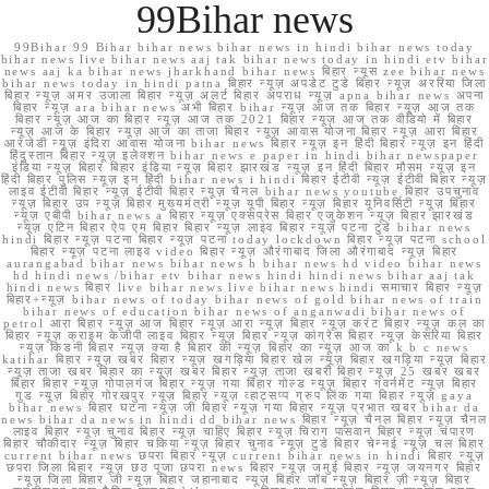
99Bihar news
99Bihar 99 Bihar bihar news bihar news in hindi bihar news today
bihar news live bihar news aaj tak bihar news today in hindi etv bihar
news aaj ka bihar news jharkhand bihar news बिहार न्यूस zee bihar news
bihar news today in hindi patna बिहार न्यूज़ अपडेट टुडे बिहार न्यूज़ अररिया जिला
बिहार न्यूज़ अमर उजाला बिहार न्यूज़ अलर्ट बिहार अपराध न्यूज़ apna bihar news अपना
बिहार न्यूज़ ara bihar news अभी बिहार bihar न्यूज़ आज तक बिहार न्यूज़ आज तक
बिहार न्यूज़ आज का बिहार न्यूज़ आज तक 2021 बिहार न्यूज़ आज तक वीडियो में बिहार
न्यूज़ आज के बिहार न्यूज़ आज का ताजा बिहार न्यूज़ आवास योजना बिहार न्यूज़ आरा बिहार
आरजेडी न्यूज़ इंदिरा आवास योजना bihar news बिहार न्यूज़ इन हिंदी बिहार न्यूज़ इन हिंदी
हिंदुस्तान बिहार न्यूज़ इलेक्शन bihar news e paper in hindi bihar newspaper
इंडिया न्यूज़ बिहार बिहार इंडिया न्यूज़ बिहार झारखंड न्यूज़ इन हिंदी बिहार मौसम न्यूज़ इन
हिंदी बिहार पुलिस न्यूज़ इन हिंदी bihar news i hindi बिहार ईटीवी न्यूज़ ईटीवी बिहार न्यूज़
लाइव ईटीवी बिहार न्यूज़ ईटीवी बिहार न्यूज़ चैनल bihar news youtube बिहार उपचुनाव
न्यूज़ बिहार उप न्यूज़ बिहार मुख्यमंत्री न्यूज़ यूपी बिहार न्यूज़ बिहार यूनिवर्सिटी न्यूज़ बिहार
न्यूज़ एबीपी bihar news a बिहार न्यूज़ एक्सप्रेस बिहार एजुकेशन न्यूज़ बिहार झारखंड
न्यूज़ एटिन बिहार ऐप एम बिहार बिहार न्यूज़ लाइव बिहार न्यूज़ पटना टुडे bihar news
hindi बिहार न्यूज़ पटना बिहार न्यूज़ पटना today lockdown बिहार न्यूज़ पटना school
बिहार न्यूज़ पटना लाइव video बिहार न्यूज़ औरंगाबाद जिला औरंगाबाद न्यूज़ बिहार
aurangabad bihar news bihar news h bihar news hd video bihar news
hd hindi news /bihar etv bihar news hindi hindi news bihar aaj tak
hindi news बिहार live bihar news live bihar news hindi समाचार बिहार न्यूज़
बिहार+न्यूज़ bihar news of today bihar news of gold bihar news of train
bihar news of education bihar news of anganwadi bihar news of
petrol आरा बिहार न्यूज़ आज बिहार न्यूज़ आरा न्यूज़ बिहार न्यूज़ करंट बिहार न्यूज़ कल का
बिहार न्यूज़ क्राइम केजीपी लाइव बिहार न्यूज़ बिहार न्यूज़ कांग्रेस बिहार न्यूज़ केसरिया बिहार
न्यूज़ किडनी बिहार न्यूज़ क्या है बिहार की न्यूज़ बिहार का न्यूज़ आज का k b c news
katihar बिहार न्यूज़ खबर बिहार न्यूज़ खगड़िया बिहार खेल न्यूज़ बिहार खगड़िया न्यूज़ बिहार
न्यूज़ ताजा खबर बिहार का न्यूज़ खबर बिहार न्यूज़ ताजा खबरी बिहार न्यूज़ 25 खबर खबर
बिहार बिहार न्यूज़ गोपालगंज बिहार न्यूज़ गया बिहार गोल्ड न्यूज़ बिहार गवर्नमेंट न्यूज़ बिहार
गुड न्यूज़ बिहार गोरखपुर न्यूज़ बिहार न्यूज़ व्हाट्सप्प ग्रुप लिंक गया बिहार न्यूज़ gaya
bihar news बिहार घटना न्यूज़ जी बिहार न्यूज़ गया बिहार न्यूज़ प्रभात खबर bihar da
news bihar da news in hindi dd bihar news बिहार न्यूज़ चैनल बिहार न्यूज़ चैनल
लाइव बिहार न्यूज़ चुनाव बिहार न्यूज़ चाहिए बिहार न्यूज़ चिराग पासवान बिहार न्यूज़ चंपारण
बिहार चौकीदार न्यूज़ बिहार चकिया न्यूज़ बिहार चुनाव न्यूज़ टुडे बिहार चेन्नई न्यूज़ चल बिहार
current bihar news छपरा बिहार न्यूज़ current bihar news in hindi बिहार न्यूज़
छपरा जिला बिहार न्यूज़ छठ पूजा छपरा news बिहार न्यूज़ जमुई बिहार न्यूज़ जयनगर बिहार
न्यूज़ जिला बिहार जी न्यूज़ बिहार जहानाबाद न्यूज़ बिहार जॉब न्यूज़ बिहार ज़ी न्यूज़ बिहार