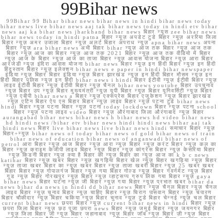
99Bihar news
99Bihar 99 Bihar bihar news bihar news in hindi bihar news today
bihar news live bihar news aaj tak bihar news today in hindi etv bihar
news aaj ka bihar news jharkhand bihar news बिहार न्यूस zee bihar news
bihar news today in hindi patna बिहार न्यूज़ अपडेट टुडे बिहार न्यूज़ अररिया जिला
बिहार न्यूज़ अमर उजाला बिहार न्यूज़ अलर्ट बिहार अपराध न्यूज़ apna bihar news अपना
बिहार न्यूज़ ara bihar news अभी बिहार bihar न्यूज़ आज तक बिहार न्यूज़ आज तक
बिहार न्यूज़ आज का बिहार न्यूज़ आज तक 2021 बिहार न्यूज़ आज तक वीडियो में बिहार
न्यूज़ आज के बिहार न्यूज़ आज का ताजा बिहार न्यूज़ आवास योजना बिहार न्यूज़ आरा बिहार
आरजेडी न्यूज़ इंदिरा आवास योजना bihar news बिहार न्यूज़ इन हिंदी बिहार न्यूज़ इन हिंदी
हिंदुस्तान बिहार न्यूज़ इलेक्शन bihar news e paper in hindi bihar newspaper
इंडिया न्यूज़ बिहार बिहार इंडिया न्यूज़ बिहार झारखंड न्यूज़ इन हिंदी बिहार मौसम न्यूज़ इन
हिंदी बिहार पुलिस न्यूज़ इन हिंदी bihar news i hindi बिहार ईटीवी न्यूज़ ईटीवी बिहार न्यूज़
लाइव ईटीवी बिहार न्यूज़ ईटीवी बिहार न्यूज़ चैनल bihar news youtube बिहार उपचुनाव
न्यूज़ बिहार उप न्यूज़ बिहार मुख्यमंत्री न्यूज़ यूपी बिहार न्यूज़ बिहार यूनिवर्सिटी न्यूज़ बिहार
न्यूज़ एबीपी bihar news a बिहार न्यूज़ एक्सप्रेस बिहार एजुकेशन न्यूज़ बिहार झारखंड
न्यूज़ एटिन बिहार ऐप एम बिहार बिहार न्यूज़ लाइव बिहार न्यूज़ पटना टुडे bihar news
hindi बिहार न्यूज़ पटना बिहार न्यूज़ पटना today lockdown बिहार न्यूज़ पटना school
बिहार न्यूज़ पटना लाइव video बिहार न्यूज़ औरंगाबाद जिला औरंगाबाद न्यूज़ बिहार
aurangabad bihar news bihar news h bihar news hd video bihar news
hd hindi news /bihar etv bihar news hindi hindi news bihar aaj tak
hindi news बिहार live bihar news live bihar news hindi समाचार बिहार न्यूज़
बिहार+न्यूज़ bihar news of today bihar news of gold bihar news of train
bihar news of education bihar news of anganwadi bihar news of
petrol आरा बिहार न्यूज़ आज बिहार न्यूज़ आरा न्यूज़ बिहार न्यूज़ करंट बिहार न्यूज़ कल का
बिहार न्यूज़ क्राइम केजीपी लाइव बिहार न्यूज़ बिहार न्यूज़ कांग्रेस बिहार न्यूज़ केसरिया बिहार
न्यूज़ किडनी बिहार न्यूज़ क्या है बिहार की न्यूज़ बिहार का न्यूज़ आज का k b c news
katihar बिहार न्यूज़ खबर बिहार न्यूज़ खगड़िया बिहार खेल न्यूज़ बिहार खगड़िया न्यूज़ बिहार
न्यूज़ ताजा खबर बिहार का न्यूज़ खबर बिहार न्यूज़ ताजा खबरी बिहार न्यूज़ 25 खबर खबर
बिहार बिहार न्यूज़ गोपालगंज बिहार न्यूज़ गया बिहार गोल्ड न्यूज़ बिहार गवर्नमेंट न्यूज़ बिहार
गुड न्यूज़ बिहार गोरखपुर न्यूज़ बिहार न्यूज़ व्हाट्सप्प ग्रुप लिंक गया बिहार न्यूज़ gaya
bihar news बिहार घटना न्यूज़ जी बिहार न्यूज़ गया बिहार न्यूज़ प्रभात खबर bihar da
news bihar da news in hindi dd bihar news बिहार न्यूज़ चैनल बिहार न्यूज़ चैनल
लाइव बिहार न्यूज़ चुनाव बिहार न्यूज़ चाहिए बिहार न्यूज़ चिराग पासवान बिहार न्यूज़ चंपारण
बिहार चौकीदार न्यूज़ बिहार चकिया न्यूज़ बिहार चुनाव न्यूज़ टुडे बिहार चेन्नई न्यूज़ चल बिहार
current bihar news छपरा बिहार न्यूज़ current bihar news in hindi बिहार न्यूज़
छपरा जिला बिहार न्यूज़ छठ पूजा छपरा news बिहार न्यूज़ जमुई बिहार न्यूज़ जयनगर बिहार
न्यूज़ जिला बिहार जी न्यूज़ बिहार जहानाबाद न्यूज़ बिहार जॉब न्यूज़ बिहार ज़ी न्यूज़ बिहार