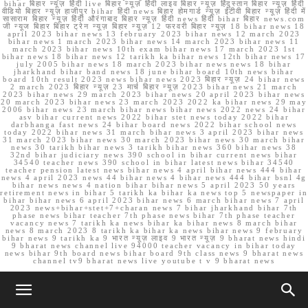
bihar बिहार न्यूज़ हिंदी live बिहार न्यूज़ हिंदी लाइव बिहार न्यूज़ हिंदुस्तान बिहार न्यूज़ हिंदी
वीडियो बिहार न्यूज़ हाजीपुर bihar हिंदी news बिहार होमगार्ड न्यूज़ ईटीवी बिहार न्यूज़ हिंदी में
सासाराम बिहार न्यूज़ हिंदी औरंगाबाद बिहार न्यूज़ हिंदी news हिंदी bihar बिहार news.com
जी न्यूज बिहार बिहार ट्रेन न्यूज़ बिहार न्यूज़ 12 फरवरी बिहार न्यूज़ 18 bihar news 18
april 2023 bihar news 13 february 2023 bihar news 12 march 2023
bihar news 1 march 2023 bihar news 14 march 2023 bihar news 11
march 2023 bihar news 10th exam bihar news 17 march 2023 1st
bihar news 18 bihar news 12 tarikh ka bihar news 12th bihar news 17
july 2005 bihar news 18 march 2023 bihar news news 18 bihar
jharkhand bihar band news 18 june bihar board 10th news bihar
board 10th result 2023 news bihar news 2023 बिहार न्यूज़ 24 bihar news
2 march 2023 बिहार न्यूज़ 23 मार्च बिहार न्यूज़ 2023 bihar news 21 march
2023 bihar news 29 march 2023 bihar news 20 april 2023 bihar news
20 march 2023 bihar news 23 march 2023 2022 ka bihar news 29 may
2006 bihar news 23 march bihar news bihar news 2022 news 24 bihar
asv bihar current news 2022 bihar stet news today 2022 bihar
darbhanga fast news 24 bihar board news 2022 bihar school news
today 2022 bihar news 31 march bihar news 3 april 2023 bihar news
31 march 2023 bihar news 30 march 2023 bihar news 30 march bihar
news 30 tarikh bihar news 3 tarikh bihar news 360 bihar news 38
32nd bihar judiciary news 390 school in bihar current news bihar
34540 teacher news 390 school in bihar latest news bihar 34540
teacher pension latest news bihar news 4 april bihar news 444 bihar
news 4 april 2023 news 44 bihar news 4 bihar news 444 bihar bsnl 4g
bihar news news 4 nation bihar bihar news 5 april 2023 50 years
retirement news in bihar 5 tarikh ka bihar ka news top 5 newspaper in
bihar bihar news 6 april 2023 bihar news 6 march bihar news 7 april
2023 news+bihar+stet+7+charan news 7 bihar jharkhand bihar 7th
phase news bihar teacher 7th phase news bihar 7th phase teacher
vacancy news 7 tarikh ka news bihar ka bihar news 8 march bihar
news 8 march 2023 8 tarikh ka bihar ka news bihar news 9 february
bihar news 9 tarikh ka 9 भारत न्यूज़ लाइव 9 भारत न्यूज़ 9 bharat news hindi
9 bharat news channel live 94000 teacher vacancy in bihar today
news bihar 9th board news bihar board 9th class news 9 bharat news
channel tv9 bharat news live youtube t v 9 bharat news