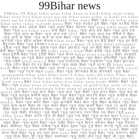
99Bihar news
99Bihar 99 Bihar bihar news bihar news in hindi bihar news today
bihar news live bihar news aaj tak bihar news today in hindi etv bihar
news aaj ka bihar news jharkhand bihar news बिहार न्यूस zee bihar news
bihar news today in hindi patna बिहार न्यूज़ अपडेट टुडे बिहार न्यूज़ अररिया जिला
बिहार न्यूज़ अमर उजाला बिहार न्यूज़ अलर्ट बिहार अपराध न्यूज़ apna bihar news अपना
बिहार न्यूज़ ara bihar news अभी बिहार bihar न्यूज़ आज तक बिहार न्यूज़ आज तक
बिहार न्यूज़ आज का बिहार न्यूज़ आज तक 2021 बिहार न्यूज़ आज तक वीडियो में बिहार
न्यूज़ आज के बिहार न्यूज़ आज का ताजा बिहार न्यूज़ आवास योजना बिहार न्यूज़ आरा बिहार
आरजेडी न्यूज़ इंदिरा आवास योजना bihar news बिहार न्यूज़ इन हिंदी बिहार न्यूज़ इन हिंदी
हिंदुस्तान बिहार न्यूज़ इलेक्शन bihar news e paper in hindi bihar newspaper
इंडिया न्यूज़ बिहार बिहार इंडिया न्यूज़ बिहार झारखंड न्यूज़ इन हिंदी बिहार मौसम न्यूज़ इन
हिंदी बिहार पुलिस न्यूज़ इन हिंदी bihar news i hindi बिहार ईटीवी न्यूज़ ईटीवी बिहार न्यूज़
लाइव ईटीवी बिहार न्यूज़ ईटीवी बिहार न्यूज़ चैनल bihar news youtube बिहार उपचुनाव
न्यूज़ बिहार उप न्यूज़ बिहार मुख्यमंत्री न्यूज़ यूपी बिहार न्यूज़ बिहार यूनिवर्सिटी न्यूज़ बिहार
न्यूज़ एबीपी bihar news a बिहार न्यूज़ एक्सप्रेस बिहार एजुकेशन न्यूज़ बिहार झारखंड
न्यूज़ एटिन बिहार ऐप एम बिहार बिहार न्यूज़ लाइव बिहार न्यूज़ पटना टुडे bihar news
hindi बिहार न्यूज़ पटना बिहार न्यूज़ पटना today lockdown बिहार न्यूज़ पटना school
बिहार न्यूज़ पटना लाइव video बिहार न्यूज़ औरंगाबाद जिला औरंगाबाद न्यूज़ बिहार
aurangabad bihar news bihar news h bihar news hd video bihar news
hd hindi news /bihar etv bihar news hindi hindi news bihar aaj tak
hindi news बिहार live bihar news live bihar news hindi समाचार बिहार न्यूज़
बिहार+न्यूज़ bihar news of today bihar news of gold bihar news of train
bihar news of education bihar news of anganwadi bihar news of
petrol आरा बिहार न्यूज़ आज बिहार न्यूज़ आरा न्यूज़ बिहार न्यूज़ करंट बिहार न्यूज़ कल का
बिहार न्यूज़ क्राइम केजीपी लाइव बिहार न्यूज़ बिहार न्यूज़ कांग्रेस बिहार न्यूज़ केसरिया बिहार
न्यूज़ किडनी बिहार न्यूज़ क्या है बिहार की न्यूज़ बिहार का न्यूज़ आज का k b c news
katihar बिहार न्यूज़ खबर बिहार न्यूज़ खगड़िया बिहार खेल न्यूज़ बिहार खगड़िया न्यूज़ बिहार
न्यूज़ ताजा खबर बिहार का न्यूज़ खबर बिहार न्यूज़ ताजा खबरी बिहार न्यूज़ 25 खबर खबर
बिहार बिहार न्यूज़ गोपालगंज बिहार न्यूज़ गया बिहार गोल्ड न्यूज़ बिहार गवर्नमेंट न्यूज़ बिहार
गुड न्यूज़ बिहार गोरखपुर न्यूज़ बिहार न्यूज़ व्हाट्सप्प ग्रुप लिंक गया बिहार न्यूज़ gaya
bihar news बिहार घटना न्यूज़ जी बिहार न्यूज़ गया बिहार न्यूज़ प्रभात खबर bihar da
news bihar da news in hindi dd bihar news बिहार न्यूज़ चैनल बिहार न्यूज़ चैनल
लाइव बिहार न्यूज़ चुनाव बिहार न्यूज़ चाहिए बिहार न्यूज़ चिराग पासवान बिहार न्यूज़ चंपारण
बिहार चौकीदार न्यूज़ बिहार चकिया न्यूज़ बिहार चुनाव न्यूज़ टुडे बिहार चेन्नई न्यूज़ चल बिहार
current bihar news छपरा बिहार न्यूज़ current bihar news in hindi बिहार न्यूज़
छपरा जिला बिहार न्यूज़ छठ पूजा छपरा news बिहार न्यूज़ जमुई बिहार न्यूज़ जयनगर बिहार
न्यूज़ जिला बिहार जी न्यूज़ बिहार जहानाबाद न्यूज़ बिहार जॉब न्यूज़ बिहार ज़ी न्यूज़ बिहार