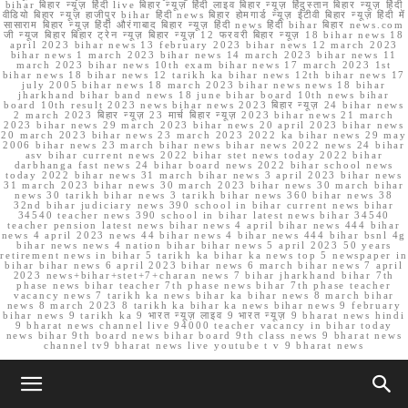
bihar बिहार न्यूज़ हिंदी live बिहार न्यूज़ हिंदी लाइव बिहार न्यूज़ हिंदुस्तान बिहार न्यूज़ हिंदी
वीडियो बिहार न्यूज़ हाजीपुर bihar हिंदी news बिहार होमगार्ड न्यूज़ ईटीवी बिहार न्यूज़ हिंदी में
सासाराम बिहार न्यूज़ हिंदी औरंगाबाद बिहार न्यूज़ हिंदी news हिंदी bihar बिहार news.com
जी न्यूज बिहार बिहार ट्रेन न्यूज़ बिहार न्यूज़ 12 फरवरी बिहार न्यूज़ 18 bihar news 18
april 2023 bihar news 13 february 2023 bihar news 12 march 2023
bihar news 1 march 2023 bihar news 14 march 2023 bihar news 11
march 2023 bihar news 10th exam bihar news 17 march 2023 1st
bihar news 18 bihar news 12 tarikh ka bihar news 12th bihar news 17
july 2005 bihar news 18 march 2023 bihar news news 18 bihar
jharkhand bihar band news 18 june bihar board 10th news bihar
board 10th result 2023 news bihar news 2023 बिहार न्यूज़ 24 bihar news
2 march 2023 बिहार न्यूज़ 23 मार्च बिहार न्यूज़ 2023 bihar news 21 march
2023 bihar news 29 march 2023 bihar news 20 april 2023 bihar news
20 march 2023 bihar news 23 march 2023 2022 ka bihar news 29 may
2006 bihar news 23 march bihar news bihar news 2022 news 24 bihar
asv bihar current news 2022 bihar stet news today 2022 bihar
darbhanga fast news 24 bihar board news 2022 bihar school news
today 2022 bihar news 31 march bihar news 3 april 2023 bihar news
31 march 2023 bihar news 30 march 2023 bihar news 30 march bihar
news 30 tarikh bihar news 3 tarikh bihar news 360 bihar news 38
32nd bihar judiciary news 390 school in bihar current news bihar
34540 teacher news 390 school in bihar latest news bihar 34540
teacher pension latest news bihar news 4 april bihar news 444 bihar
news 4 april 2023 news 44 bihar news 4 bihar news 444 bihar bsnl 4g
bihar news news 4 nation bihar bihar news 5 april 2023 50 years
retirement news in bihar 5 tarikh ka bihar ka news top 5 newspaper in
bihar bihar news 6 april 2023 bihar news 6 march bihar news 7 april
2023 news+bihar+stet+7+charan news 7 bihar jharkhand bihar 7th
phase news bihar teacher 7th phase news bihar 7th phase teacher
vacancy news 7 tarikh ka news bihar ka bihar news 8 march bihar
news 8 march 2023 8 tarikh ka bihar ka news bihar news 9 february
bihar news 9 tarikh ka 9 भारत न्यूज़ लाइव 9 भारत न्यूज़ 9 bharat news hindi
9 bharat news channel live 94000 teacher vacancy in bihar today
news bihar 9th board news bihar board 9th class news 9 bharat news
channel tv9 bharat news live youtube t v 9 bharat news