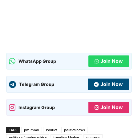
Join Now
WhatsApp Group
Join Now
Telegram Group
Join Now
Instagram Group
TAGS
pm modi
Politics
politics news
politics of maharashtra
trending khabar
up news