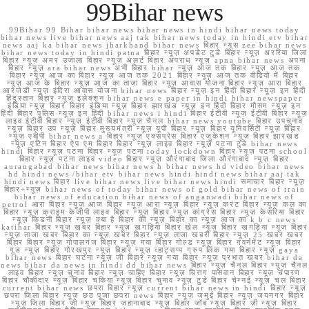
99Bihar news
99Bihar 99 Bihar bihar news bihar news in hindi bihar news today
bihar news live bihar news aaj tak bihar news today in hindi etv bihar
news aaj ka bihar news jharkhand bihar news बिहार न्यूस zee bihar news
bihar news today in hindi patna बिहार न्यूज़ अपडेट टुडे बिहार न्यूज़ अररिया जिला
बिहार न्यूज़ अमर उजाला बिहार न्यूज़ अलर्ट बिहार अपराध न्यूज़ apna bihar news अपना
बिहार न्यूज़ ara bihar news अभी बिहार bihar न्यूज़ आज तक बिहार न्यूज़ आज तक
बिहार न्यूज़ आज का बिहार न्यूज़ आज तक 2021 बिहार न्यूज़ आज तक वीडियो में बिहार
न्यूज़ आज के बिहार न्यूज़ आज का ताजा बिहार न्यूज़ आवास योजना बिहार न्यूज़ आरा बिहार
आरजेडी न्यूज़ इंदिरा आवास योजना bihar news बिहार न्यूज़ इन हिंदी बिहार न्यूज़ इन हिंदी
हिंदुस्तान बिहार न्यूज़ इलेक्शन bihar news e paper in hindi bihar newspaper
इंडिया न्यूज़ बिहार बिहार इंडिया न्यूज़ बिहार झारखंड न्यूज़ इन हिंदी बिहार मौसम न्यूज़ इन
हिंदी बिहार पुलिस न्यूज़ इन हिंदी bihar news i hindi बिहार ईटीवी न्यूज़ ईटीवी बिहार न्यूज़
लाइव ईटीवी बिहार न्यूज़ ईटीवी बिहार न्यूज़ चैनल bihar news youtube बिहार उपचुनाव
न्यूज़ बिहार उप न्यूज़ बिहार मुख्यमंत्री न्यूज़ यूपी बिहार न्यूज़ बिहार यूनिवर्सिटी न्यूज़ बिहार
न्यूज़ एबीपी bihar news a बिहार न्यूज़ एक्सप्रेस बिहार एजुकेशन न्यूज़ बिहार झारखंड
न्यूज़ एटिन बिहार ऐप एम बिहार बिहार न्यूज़ लाइव बिहार न्यूज़ पटना टुडे bihar news
hindi बिहार न्यूज़ पटना बिहार न्यूज़ पटना today lockdown बिहार न्यूज़ पटना school
बिहार न्यूज़ पटना लाइव video बिहार न्यूज़ औरंगाबाद जिला औरंगाबाद न्यूज़ बिहार
aurangabad bihar news bihar news h bihar news hd video bihar news
hd hindi news /bihar etv bihar news hindi hindi news bihar aaj tak
hindi news बिहार live bihar news live bihar news hindi समाचार बिहार न्यूज़
बिहार+न्यूज़ bihar news of today bihar news of gold bihar news of train
bihar news of education bihar news of anganwadi bihar news of
petrol आरा बिहार न्यूज़ आज बिहार न्यूज़ आरा न्यूज़ बिहार न्यूज़ करंट बिहार न्यूज़ कल का
बिहार न्यूज़ क्राइम केजीपी लाइव बिहार न्यूज़ बिहार न्यूज़ कांग्रेस बिहार न्यूज़ केसरिया बिहार
न्यूज़ किडनी बिहार न्यूज़ क्या है बिहार की न्यूज़ बिहार का न्यूज़ आज का k b c news
katihar बिहार न्यूज़ खबर बिहार न्यूज़ खगड़िया बिहार खेल न्यूज़ बिहार खगड़िया न्यूज़ बिहार
न्यूज़ ताजा खबर बिहार का न्यूज़ खबर बिहार न्यूज़ ताजा खबरी बिहार न्यूज़ 25 खबर खबर
बिहार बिहार न्यूज़ गोपालगंज बिहार न्यूज़ गया बिहार गोल्ड न्यूज़ बिहार गवर्नमेंट न्यूज़ बिहार
गुड न्यूज़ बिहार गोरखपुर न्यूज़ बिहार न्यूज़ व्हाट्सप्प ग्रुप लिंक गया बिहार न्यूज़ gaya
bihar news बिहार घटना न्यूज़ जी बिहार न्यूज़ गया बिहार न्यूज़ प्रभात खबर bihar da
news bihar da news in hindi dd bihar news बिहार न्यूज़ चैनल बिहार न्यूज़ चैनल
लाइव बिहार न्यूज़ चुनाव बिहार न्यूज़ चाहिए बिहार न्यूज़ चिराग पासवान बिहार न्यूज़ चंपारण
बिहार चौकीदार न्यूज़ बिहार चकिया न्यूज़ बिहार चुनाव न्यूज़ टुडे बिहार चेन्नई न्यूज़ चल बिहार
current bihar news छपरा बिहार न्यूज़ current bihar news in hindi बिहार न्यूज़
छपरा जिला बिहार न्यूज़ छठ पूजा छपरा news बिहार न्यूज़ जमुई बिहार न्यूज़ जयनगर बिहार
न्यूज़ जिला बिहार जी न्यूज़ बिहार जहानाबाद न्यूज़ बिहार जॉब न्यूज़ बिहार ज़ी न्यूज़ बिहार