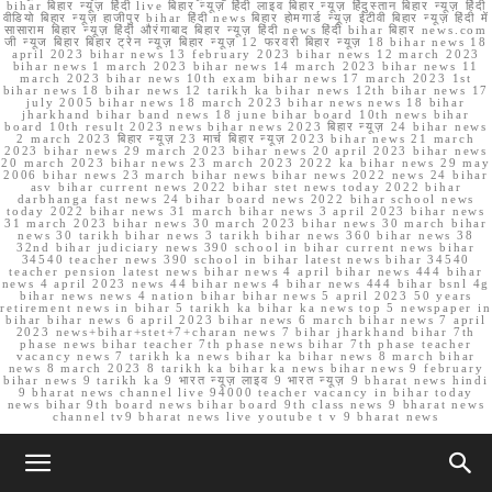
bihar बिहार न्यूज़ हिंदी live बिहार न्यूज़ हिंदी लाइव बिहार न्यूज़ हिंदुस्तान बिहार न्यूज़ हिंदी
वीडियो बिहार न्यूज़ हाजीपुर bihar हिंदी news बिहार होमगार्ड न्यूज़ ईटीवी बिहार न्यूज़ हिंदी में
सासाराम बिहार न्यूज़ हिंदी औरंगाबाद बिहार न्यूज़ हिंदी news हिंदी bihar बिहार news.com
जी न्यूज बिहार बिहार ट्रेन न्यूज़ बिहार न्यूज़ 12 फरवरी बिहार न्यूज़ 18 bihar news 18
april 2023 bihar news 13 february 2023 bihar news 12 march 2023
bihar news 1 march 2023 bihar news 14 march 2023 bihar news 11
march 2023 bihar news 10th exam bihar news 17 march 2023 1st
bihar news 18 bihar news 12 tarikh ka bihar news 12th bihar news 17
july 2005 bihar news 18 march 2023 bihar news news 18 bihar
jharkhand bihar band news 18 june bihar board 10th news bihar
board 10th result 2023 news bihar news 2023 बिहार न्यूज़ 24 bihar news
2 march 2023 बिहार न्यूज़ 23 मार्च बिहार न्यूज़ 2023 bihar news 21 march
2023 bihar news 29 march 2023 bihar news 20 april 2023 bihar news
20 march 2023 bihar news 23 march 2023 2022 ka bihar news 29 may
2006 bihar news 23 march bihar news bihar news 2022 news 24 bihar
asv bihar current news 2022 bihar stet news today 2022 bihar
darbhanga fast news 24 bihar board news 2022 bihar school news
today 2022 bihar news 31 march bihar news 3 april 2023 bihar news
31 march 2023 bihar news 30 march 2023 bihar news 30 march bihar
news 30 tarikh bihar news 3 tarikh bihar news 360 bihar news 38
32nd bihar judiciary news 390 school in bihar current news bihar
34540 teacher news 390 school in bihar latest news bihar 34540
teacher pension latest news bihar news 4 april bihar news 444 bihar
news 4 april 2023 news 44 bihar news 4 bihar news 444 bihar bsnl 4g
bihar news news 4 nation bihar bihar news 5 april 2023 50 years
retirement news in bihar 5 tarikh ka bihar ka news top 5 newspaper in
bihar bihar news 6 april 2023 bihar news 6 march bihar news 7 april
2023 news+bihar+stet+7+charan news 7 bihar jharkhand bihar 7th
phase news bihar teacher 7th phase news bihar 7th phase teacher
vacancy news 7 tarikh ka news bihar ka bihar news 8 march bihar
news 8 march 2023 8 tarikh ka bihar ka news bihar news 9 february
bihar news 9 tarikh ka 9 भारत न्यूज़ लाइव 9 भारत न्यूज़ 9 bharat news hindi
9 bharat news channel live 94000 teacher vacancy in bihar today
news bihar 9th board news bihar board 9th class news 9 bharat news
channel tv9 bharat news live youtube t v 9 bharat news