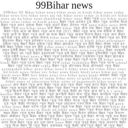
99Bihar news
99Bihar 99 Bihar bihar news bihar news in hindi bihar news today
bihar news live bihar news aaj tak bihar news today in hindi etv bihar
news aaj ka bihar news jharkhand bihar news बिहार न्यूस zee bihar news
bihar news today in hindi patna बिहार न्यूज़ अपडेट टुडे बिहार न्यूज़ अररिया जिला
बिहार न्यूज़ अमर उजाला बिहार न्यूज़ अलर्ट बिहार अपराध न्यूज़ apna bihar news अपना
बिहार न्यूज़ ara bihar news अभी बिहार bihar न्यूज़ आज तक बिहार न्यूज़ आज तक
बिहार न्यूज़ आज का बिहार न्यूज़ आज तक 2021 बिहार न्यूज़ आज तक वीडियो में बिहार
न्यूज़ आज के बिहार न्यूज़ आज का ताजा बिहार न्यूज़ आवास योजना बिहार न्यूज़ आरा बिहार
आरजेडी न्यूज़ इंदिरा आवास योजना bihar news बिहार न्यूज़ इन हिंदी बिहार न्यूज़ इन हिंदी
हिंदुस्तान बिहार न्यूज़ इलेक्शन bihar news e paper in hindi bihar newspaper
इंडिया न्यूज़ बिहार बिहार इंडिया न्यूज़ बिहार झारखंड न्यूज़ इन हिंदी बिहार मौसम न्यूज़ इन
हिंदी बिहार पुलिस न्यूज़ इन हिंदी bihar news i hindi बिहार ईटीवी न्यूज़ ईटीवी बिहार न्यूज़
लाइव ईटीवी बिहार न्यूज़ ईटीवी बिहार न्यूज़ चैनल bihar news youtube बिहार उपचुनाव
न्यूज़ बिहार उप न्यूज़ बिहार मुख्यमंत्री न्यूज़ यूपी बिहार न्यूज़ बिहार यूनिवर्सिटी न्यूज़ बिहार
न्यूज़ एबीपी bihar news a बिहार न्यूज़ एक्सप्रेस बिहार एजुकेशन न्यूज़ बिहार झारखंड
न्यूज़ एटिन बिहार ऐप एम बिहार बिहार न्यूज़ लाइव बिहार न्यूज़ पटना टुडे bihar news
hindi बिहार न्यूज़ पटना बिहार न्यूज़ पटना today lockdown बिहार न्यूज़ पटना school
बिहार न्यूज़ पटना लाइव video बिहार न्यूज़ औरंगाबाद जिला औरंगाबाद न्यूज़ बिहार
aurangabad bihar news bihar news h bihar news hd video bihar news
hd hindi news /bihar etv bihar news hindi hindi news bihar aaj tak
hindi news बिहार live bihar news live bihar news hindi समाचार बिहार न्यूज़
बिहार+न्यूज़ bihar news of today bihar news of gold bihar news of train
bihar news of education bihar news of anganwadi bihar news of
petrol आरा बिहार न्यूज़ आज बिहार न्यूज़ आरा न्यूज़ बिहार न्यूज़ करंट बिहार न्यूज़ कल का
बिहार न्यूज़ क्राइम केजीपी लाइव बिहार न्यूज़ बिहार न्यूज़ कांग्रेस बिहार न्यूज़ केसरिया बिहार
न्यूज़ किडनी बिहार न्यूज़ क्या है बिहार की न्यूज़ बिहार का न्यूज़ आज का k b c news
katihar बिहार न्यूज़ खबर बिहार न्यूज़ खगड़िया बिहार खेल न्यूज़ बिहार खगड़िया न्यूज़ बिहार
न्यूज़ ताजा खबर बिहार का न्यूज़ खबर बिहार न्यूज़ ताजा खबरी बिहार न्यूज़ 25 खबर खबर
बिहार बिहार न्यूज़ गोपालगंज बिहार न्यूज़ गया बिहार गोल्ड न्यूज़ बिहार गवर्नमेंट न्यूज़ बिहार
गुड न्यूज़ बिहार गोरखपुर न्यूज़ बिहार न्यूज़ व्हाट्सप्प ग्रुप लिंक गया बिहार न्यूज़ gaya
bihar news बिहार घटना न्यूज़ जी बिहार न्यूज़ गया बिहार न्यूज़ प्रभात खबर bihar da
news bihar da news in hindi dd bihar news बिहार न्यूज़ चैनल बिहार न्यूज़ चैनल
लाइव बिहार न्यूज़ चुनाव बिहार न्यूज़ चाहिए बिहार न्यूज़ चिराग पासवान बिहार न्यूज़ चंपारण
बिहार चौकीदार न्यूज़ बिहार चकिया न्यूज़ बिहार चुनाव न्यूज़ टुडे बिहार चेन्नई न्यूज़ चल बिहार
current bihar news छपरा बिहार न्यूज़ current bihar news in hindi बिहार न्यूज़
छपरा जिला बिहार न्यूज़ छठ पूजा छपरा news बिहार न्यूज़ जमुई बिहार न्यूज़ जयनगर बिहार
न्यूज़ जिला बिहार जी न्यूज़ बिहार जहानाबाद न्यूज़ बिहार जॉब न्यूज़ बिहार ज़ी न्यूज़ बिहार