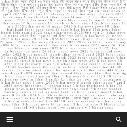
bihar बिहार न्यूज़ हिंदी live बिहार न्यूज़ हिंदी लाइव बिहार न्यूज़ हिंदुस्तान बिहार न्यूज़ हिंदी
वीडियो बिहार न्यूज़ हाजीपुर bihar हिंदी news बिहार होमगार्ड न्यूज़ ईटीवी बिहार न्यूज़ हिंदी में
सासाराम बिहार न्यूज़ हिंदी औरंगाबाद बिहार न्यूज़ हिंदी news हिंदी bihar बिहार news.com
जी न्यूज बिहार बिहार ट्रेन न्यूज़ बिहार न्यूज़ 12 फरवरी बिहार न्यूज़ 18 bihar news 18
april 2023 bihar news 13 february 2023 bihar news 12 march 2023
bihar news 1 march 2023 bihar news 14 march 2023 bihar news 11
march 2023 bihar news 10th exam bihar news 17 march 2023 1st
bihar news 18 bihar news 12 tarikh ka bihar news 12th bihar news 17
july 2005 bihar news 18 march 2023 bihar news news 18 bihar
jharkhand bihar band news 18 june bihar board 10th news bihar
board 10th result 2023 news bihar news 2023 बिहार न्यूज़ 24 bihar news
2 march 2023 बिहार न्यूज़ 23 मार्च बिहार न्यूज़ 2023 bihar news 21 march
2023 bihar news 29 march 2023 bihar news 20 april 2023 bihar news
20 march 2023 bihar news 23 march 2023 2022 ka bihar news 29 may
2006 bihar news 23 march bihar news bihar news 2022 news 24 bihar
asv bihar current news 2022 bihar stet news today 2022 bihar
darbhanga fast news 24 bihar board news 2022 bihar school news
today 2022 bihar news 31 march bihar news 3 april 2023 bihar news
31 march 2023 bihar news 30 march 2023 bihar news 30 march bihar
news 30 tarikh bihar news 3 tarikh bihar news 360 bihar news 38
32nd bihar judiciary news 390 school in bihar current news bihar
34540 teacher news 390 school in bihar latest news bihar 34540
teacher pension latest news bihar news 4 april bihar news 444 bihar
news 4 april 2023 news 44 bihar news 4 bihar news 444 bihar bsnl 4g
bihar news news 4 nation bihar bihar news 5 april 2023 50 years
retirement news in bihar 5 tarikh ka bihar ka news top 5 newspaper in
bihar bihar news 6 april 2023 bihar news 6 march bihar news 7 april
2023 news+bihar+stet+7+charan news 7 bihar jharkhand bihar 7th
phase news bihar teacher 7th phase news bihar 7th phase teacher
vacancy news 7 tarikh ka news bihar ka bihar news 8 march bihar
news 8 march 2023 8 tarikh ka bihar ka news bihar news 9 february
bihar news 9 tarikh ka 9 भारत न्यूज़ लाइव 9 भारत न्यूज़ 9 bharat news hindi
9 bharat news channel live 94000 teacher vacancy in bihar today
news bihar 9th board news bihar board 9th class news 9 bharat news
channel tv9 bharat news live youtube t v 9 bharat news