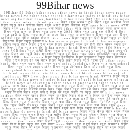
99Bihar news
99Bihar 99 Bihar bihar news bihar news in hindi bihar news today
bihar news live bihar news aaj tak bihar news today in hindi etv bihar
news aaj ka bihar news jharkhand bihar news बिहार न्यूस zee bihar news
bihar news today in hindi patna बिहार न्यूज़ अपडेट टुडे बिहार न्यूज़ अररिया जिला
बिहार न्यूज़ अमर उजाला बिहार न्यूज़ अलर्ट बिहार अपराध न्यूज़ apna bihar news अपना
बिहार न्यूज़ ara bihar news अभी बिहार bihar न्यूज़ आज तक बिहार न्यूज़ आज तक
बिहार न्यूज़ आज का बिहार न्यूज़ आज तक 2021 बिहार न्यूज़ आज तक वीडियो में बिहार
न्यूज़ आज के बिहार न्यूज़ आज का ताजा बिहार न्यूज़ आवास योजना बिहार न्यूज़ आरा बिहार
आरजेडी न्यूज़ इंदिरा आवास योजना bihar news बिहार न्यूज़ इन हिंदी बिहार न्यूज़ इन हिंदी
हिंदुस्तान बिहार न्यूज़ इलेक्शन bihar news e paper in hindi bihar newspaper
इंडिया न्यूज़ बिहार बिहार इंडिया न्यूज़ बिहार झारखंड न्यूज़ इन हिंदी बिहार मौसम न्यूज़ इन
हिंदी बिहार पुलिस न्यूज़ इन हिंदी bihar news i hindi बिहार ईटीवी न्यूज़ ईटीवी बिहार न्यूज़
लाइव ईटीवी बिहार न्यूज़ ईटीवी बिहार न्यूज़ चैनल bihar news youtube बिहार उपचुनाव
न्यूज़ बिहार उप न्यूज़ बिहार मुख्यमंत्री न्यूज़ यूपी बिहार न्यूज़ बिहार यूनिवर्सिटी न्यूज़ बिहार
न्यूज़ एबीपी bihar news a बिहार न्यूज़ एक्सप्रेस बिहार एजुकेशन न्यूज़ बिहार झारखंड
न्यूज़ एटिन बिहार ऐप एम बिहार बिहार न्यूज़ लाइव बिहार न्यूज़ पटना टुडे bihar news
hindi बिहार न्यूज़ पटना बिहार न्यूज़ पटना today lockdown बिहार न्यूज़ पटना school
बिहार न्यूज़ पटना लाइव video बिहार न्यूज़ औरंगाबाद जिला औरंगाबाद न्यूज़ बिहार
aurangabad bihar news bihar news h bihar news hd video bihar news
hd hindi news /bihar etv bihar news hindi hindi news bihar aaj tak
hindi news बिहार live bihar news live bihar news hindi समाचार बिहार न्यूज़
बिहार+न्यूज़ bihar news of today bihar news of gold bihar news of train
bihar news of education bihar news of anganwadi bihar news of
petrol आरा बिहार न्यूज़ आज बिहार न्यूज़ आरा न्यूज़ बिहार न्यूज़ करंट बिहार न्यूज़ कल का
बिहार न्यूज़ क्राइम केजीपी लाइव बिहार न्यूज़ बिहार न्यूज़ कांग्रेस बिहार न्यूज़ केसरिया बिहार
न्यूज़ किडनी बिहार न्यूज़ क्या है बिहार की न्यूज़ बिहार का न्यूज़ आज का k b c news
katihar बिहार न्यूज़ खबर बिहार न्यूज़ खगड़िया बिहार खेल न्यूज़ बिहार खगड़िया न्यूज़ बिहार
न्यूज़ ताजा खबर बिहार का न्यूज़ खबर बिहार न्यूज़ ताजा खबरी बिहार न्यूज़ 25 खबर खबर
बिहार बिहार न्यूज़ गोपालगंज बिहार न्यूज़ गया बिहार गोल्ड न्यूज़ बिहार गवर्नमेंट न्यूज़ बिहार
गुड न्यूज़ बिहार गोरखपुर न्यूज़ बिहार न्यूज़ व्हाट्सप्प ग्रुप लिंक गया बिहार न्यूज़ gaya
bihar news बिहार घटना न्यूज़ जी बिहार न्यूज़ गया बिहार न्यूज़ प्रभात खबर bihar da
news bihar da news in hindi dd bihar news बिहार न्यूज़ चैनल बिहार न्यूज़ चैनल
लाइव बिहार न्यूज़ चुनाव बिहार न्यूज़ चाहिए बिहार न्यूज़ चिराग पासवान बिहार न्यूज़ चंपारण
बिहार चौकीदार न्यूज़ बिहार चकिया न्यूज़ बिहार चुनाव न्यूज़ टुडे बिहार चेन्नई न्यूज़ चल बिहार
current bihar news छपरा बिहार न्यूज़ current bihar news in hindi बिहार न्यूज़
छपरा जिला बिहार न्यूज़ छठ पूजा छपरा news बिहार न्यूज़ जमुई बिहार न्यूज़ जयनगर बिहार
न्यूज़ जिला बिहार जी न्यूज़ बिहार जहानाबाद न्यूज़ बिहार जॉब न्यूज़ बिहार ज़ी न्यूज़ बिहार