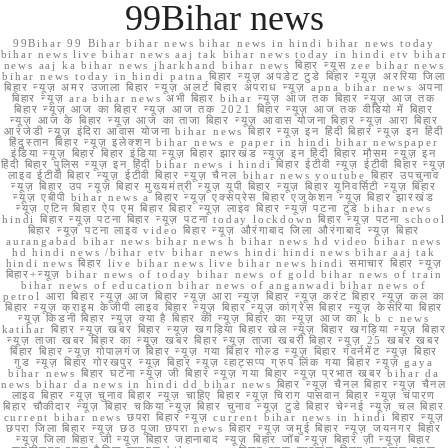
99Bihar news
99Bihar 99 Bihar bihar news bihar news in hindi bihar news today
bihar news live bihar news aaj tak bihar news today in hindi etv bihar
news aaj ka bihar news jharkhand bihar news बिहार न्यूस zee bihar news
bihar news today in hindi patna बिहार न्यूज़ अपडेट टुडे बिहार न्यूज़ अररिया जिला
बिहार न्यूज़ अमर उजाला बिहार न्यूज़ अलर्ट बिहार अपराध न्यूज़ apna bihar news अपना
बिहार न्यूज़ ara bihar news अभी बिहार bihar न्यूज़ आज तक बिहार न्यूज़ आज तक
बिहार न्यूज़ आज का बिहार न्यूज़ आज तक 2021 बिहार न्यूज़ आज तक वीडियो में बिहार
न्यूज़ आज के बिहार न्यूज़ आज का ताजा बिहार न्यूज़ आवास योजना बिहार न्यूज़ आरा बिहार
आरजेडी न्यूज़ इंदिरा आवास योजना bihar news बिहार न्यूज़ इन हिंदी बिहार न्यूज़ इन हिंदी
हिंदुस्तान बिहार न्यूज़ इलेक्शन bihar news e paper in hindi bihar newspaper
इंडिया न्यूज़ बिहार बिहार इंडिया न्यूज़ बिहार झारखंड न्यूज़ इन हिंदी बिहार मौसम न्यूज़ इन
हिंदी बिहार पुलिस न्यूज़ इन हिंदी bihar news i hindi बिहार ईटीवी न्यूज़ ईटीवी बिहार न्यूज़
लाइव ईटीवी बिहार न्यूज़ ईटीवी बिहार न्यूज़ चैनल bihar news youtube बिहार उपचुनाव
न्यूज़ बिहार उप न्यूज़ बिहार मुख्यमंत्री न्यूज़ यूपी बिहार न्यूज़ बिहार यूनिवर्सिटी न्यूज़ बिहार
न्यूज़ एबीपी bihar news a बिहार न्यूज़ एक्सप्रेस बिहार एजुकेशन न्यूज़ बिहार झारखंड
न्यूज़ एटिन बिहार ऐप एम बिहार बिहार न्यूज़ लाइव बिहार न्यूज़ पटना टुडे bihar news
hindi बिहार न्यूज़ पटना बिहार न्यूज़ पटना today lockdown बिहार न्यूज़ पटना school
बिहार न्यूज़ पटना लाइव video बिहार न्यूज़ औरंगाबाद जिला औरंगाबाद न्यूज़ बिहार
aurangabad bihar news bihar news h bihar news hd video bihar news
hd hindi news /bihar etv bihar news hindi hindi news bihar aaj tak
hindi news बिहार live bihar news live bihar news hindi समाचार बिहार न्यूज़
बिहार+न्यूज़ bihar news of today bihar news of gold bihar news of train
bihar news of education bihar news of anganwadi bihar news of
petrol आरा बिहार न्यूज़ आज बिहार न्यूज़ आरा न्यूज़ बिहार न्यूज़ करंट बिहार न्यूज़ कल का
बिहार न्यूज़ क्राइम केजीपी लाइव बिहार न्यूज़ बिहार न्यूज़ कांग्रेस बिहार न्यूज़ केसरिया बिहार
न्यूज़ किडनी बिहार न्यूज़ क्या है बिहार की न्यूज़ बिहार का न्यूज़ आज का k b c news
katihar बिहार न्यूज़ खबर बिहार न्यूज़ खगड़िया बिहार खेल न्यूज़ बिहार खगड़िया न्यूज़ बिहार
न्यूज़ ताजा खबर बिहार का न्यूज़ खबर बिहार न्यूज़ ताजा खबरी बिहार न्यूज़ 25 खबर खबर
बिहार बिहार न्यूज़ गोपालगंज बिहार न्यूज़ गया बिहार गोल्ड न्यूज़ बिहार गवर्नमेंट न्यूज़ बिहार
गुड न्यूज़ बिहार गोरखपुर न्यूज़ बिहार न्यूज़ व्हाट्सप्प ग्रुप लिंक गया बिहार न्यूज़ gaya
bihar news बिहार घटना न्यूज़ जी बिहार न्यूज़ गया बिहार न्यूज़ प्रभात खबर bihar da
news bihar da news in hindi dd bihar news बिहार न्यूज़ चैनल बिहार न्यूज़ चैनल
लाइव बिहार न्यूज़ चुनाव बिहार न्यूज़ चाहिए बिहार न्यूज़ चिराग पासवान बिहार न्यूज़ चंपारण
बिहार चौकीदार न्यूज़ बिहार चकिया न्यूज़ बिहार चुनाव न्यूज़ टुडे बिहार चेन्नई न्यूज़ चल बिहार
current bihar news छपरा बिहार न्यूज़ current bihar news in hindi बिहार न्यूज़
छपरा जिला बिहार न्यूज़ छठ पूजा छपरा news बिहार न्यूज़ जमुई बिहार न्यूज़ जयनगर बिहार
न्यूज़ जिला बिहार जी न्यूज़ बिहार जहानाबाद न्यूज़ बिहार जॉब न्यूज़ बिहार ज़ी न्यूज़ बिहार