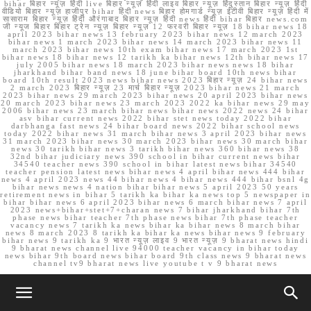
bihar बिहार न्यूज़ हिंदी live बिहार न्यूज़ हिंदी लाइव बिहार न्यूज़ हिंदुस्तान बिहार न्यूज़ हिंदी
वीडियो बिहार न्यूज़ हाजीपुर bihar हिंदी news बिहार होमगार्ड न्यूज़ ईटीवी बिहार न्यूज़ हिंदी में
सासाराम बिहार न्यूज़ हिंदी औरंगाबाद बिहार न्यूज़ हिंदी news हिंदी bihar बिहार news.com
जी न्यूज बिहार बिहार ट्रेन न्यूज़ बिहार न्यूज़ 12 फरवरी बिहार न्यूज़ 18 bihar news 18
april 2023 bihar news 13 february 2023 bihar news 12 march 2023
bihar news 1 march 2023 bihar news 14 march 2023 bihar news 11
march 2023 bihar news 10th exam bihar news 17 march 2023 1st
bihar news 18 bihar news 12 tarikh ka bihar news 12th bihar news 17
july 2005 bihar news 18 march 2023 bihar news news 18 bihar
jharkhand bihar band news 18 june bihar board 10th news bihar
board 10th result 2023 news bihar news 2023 बिहार न्यूज़ 24 bihar news
2 march 2023 बिहार न्यूज़ 23 मार्च बिहार न्यूज़ 2023 bihar news 21 march
2023 bihar news 29 march 2023 bihar news 20 april 2023 bihar news
20 march 2023 bihar news 23 march 2023 2022 ka bihar news 29 may
2006 bihar news 23 march bihar news bihar news 2022 news 24 bihar
asv bihar current news 2022 bihar stet news today 2022 bihar
darbhanga fast news 24 bihar board news 2022 bihar school news
today 2022 bihar news 31 march bihar news 3 april 2023 bihar news
31 march 2023 bihar news 30 march 2023 bihar news 30 march bihar
news 30 tarikh bihar news 3 tarikh bihar news 360 bihar news 38
32nd bihar judiciary news 390 school in bihar current news bihar
34540 teacher news 390 school in bihar latest news bihar 34540
teacher pension latest news bihar news 4 april bihar news 444 bihar
news 4 april 2023 news 44 bihar news 4 bihar news 444 bihar bsnl 4g
bihar news news 4 nation bihar bihar news 5 april 2023 50 years
retirement news in bihar 5 tarikh ka bihar ka news top 5 newspaper in
bihar bihar news 6 april 2023 bihar news 6 march bihar news 7 april
2023 news+bihar+stet+7+charan news 7 bihar jharkhand bihar 7th
phase news bihar teacher 7th phase news bihar 7th phase teacher
vacancy news 7 tarikh ka news bihar ka bihar news 8 march bihar
news 8 march 2023 8 tarikh ka bihar ka news bihar news 9 february
bihar news 9 tarikh ka 9 भारत न्यूज़ लाइव 9 भारत न्यूज़ 9 bharat news hindi
9 bharat news channel live 94000 teacher vacancy in bihar today
news bihar 9th board news bihar board 9th class news 9 bharat news
channel tv9 bharat news live youtube t v 9 bharat news