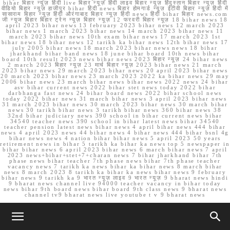
bihar बिहार न्यूज़ हिंदी live बिहार न्यूज़ हिंदी लाइव बिहार न्यूज़ हिंदुस्तान बिहार न्यूज़ हिंदी
वीडियो बिहार न्यूज़ हाजीपुर bihar हिंदी news बिहार होमगार्ड न्यूज़ ईटीवी बिहार न्यूज़ हिंदी में
सासाराम बिहार न्यूज़ हिंदी औरंगाबाद बिहार न्यूज़ हिंदी news हिंदी bihar बिहार news.com
जी न्यूज बिहार बिहार ट्रेन न्यूज़ बिहार न्यूज़ 12 फरवरी बिहार न्यूज़ 18 bihar news 18
april 2023 bihar news 13 february 2023 bihar news 12 march 2023
bihar news 1 march 2023 bihar news 14 march 2023 bihar news 11
march 2023 bihar news 10th exam bihar news 17 march 2023 1st
bihar news 18 bihar news 12 tarikh ka bihar news 12th bihar news 17
july 2005 bihar news 18 march 2023 bihar news news 18 bihar
jharkhand bihar band news 18 june bihar board 10th news bihar
board 10th result 2023 news bihar news 2023 बिहार न्यूज़ 24 bihar news
2 march 2023 बिहार न्यूज़ 23 मार्च बिहार न्यूज़ 2023 bihar news 21 march
2023 bihar news 29 march 2023 bihar news 20 april 2023 bihar news
20 march 2023 bihar news 23 march 2023 2022 ka bihar news 29 may
2006 bihar news 23 march bihar news bihar news 2022 news 24 bihar
asv bihar current news 2022 bihar stet news today 2022 bihar
darbhanga fast news 24 bihar board news 2022 bihar school news
today 2022 bihar news 31 march bihar news 3 april 2023 bihar news
31 march 2023 bihar news 30 march 2023 bihar news 30 march bihar
news 30 tarikh bihar news 3 tarikh bihar news 360 bihar news 38
32nd bihar judiciary news 390 school in bihar current news bihar
34540 teacher news 390 school in bihar latest news bihar 34540
teacher pension latest news bihar news 4 april bihar news 444 bihar
news 4 april 2023 news 44 bihar news 4 bihar news 444 bihar bsnl 4g
bihar news news 4 nation bihar bihar news 5 april 2023 50 years
retirement news in bihar 5 tarikh ka bihar ka news top 5 newspaper in
bihar bihar news 6 april 2023 bihar news 6 march bihar news 7 april
2023 news+bihar+stet+7+charan news 7 bihar jharkhand bihar 7th
phase news bihar teacher 7th phase news bihar 7th phase teacher
vacancy news 7 tarikh ka news bihar ka bihar news 8 march bihar
news 8 march 2023 8 tarikh ka bihar ka news bihar news 9 february
bihar news 9 tarikh ka 9 भारत न्यूज़ लाइव 9 भारत न्यूज़ 9 bharat news hindi
9 bharat news channel live 94000 teacher vacancy in bihar today
news bihar 9th board news bihar board 9th class news 9 bharat news
channel tv9 bharat news live youtube t v 9 bharat news