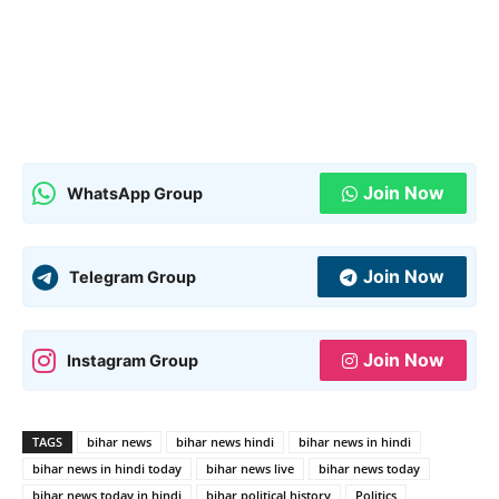
Join Now
WhatsApp Group
Join Now
Telegram Group
Join Now
Instagram Group
TAGS
bihar news
bihar news hindi
bihar news in hindi
bihar news in hindi today
bihar news live
bihar news today
bihar news today in hindi
bihar political history
Politics