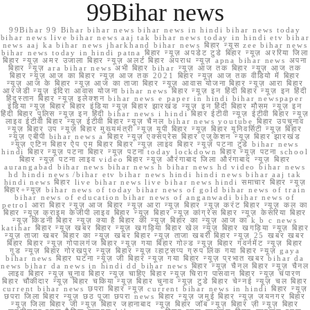
99Bihar news
99Bihar 99 Bihar bihar news bihar news in hindi bihar news today
bihar news live bihar news aaj tak bihar news today in hindi etv bihar
news aaj ka bihar news jharkhand bihar news बिहार न्यूस zee bihar news
bihar news today in hindi patna बिहार न्यूज़ अपडेट टुडे बिहार न्यूज़ अररिया जिला
बिहार न्यूज़ अमर उजाला बिहार न्यूज़ अलर्ट बिहार अपराध न्यूज़ apna bihar news अपना
बिहार न्यूज़ ara bihar news अभी बिहार bihar न्यूज़ आज तक बिहार न्यूज़ आज तक
बिहार न्यूज़ आज का बिहार न्यूज़ आज तक 2021 बिहार न्यूज़ आज तक वीडियो में बिहार
न्यूज़ आज के बिहार न्यूज़ आज का ताजा बिहार न्यूज़ आवास योजना बिहार न्यूज़ आरा बिहार
आरजेडी न्यूज़ इंदिरा आवास योजना bihar news बिहार न्यूज़ इन हिंदी बिहार न्यूज़ इन हिंदी
हिंदुस्तान बिहार न्यूज़ इलेक्शन bihar news e paper in hindi bihar newspaper
इंडिया न्यूज़ बिहार बिहार इंडिया न्यूज़ बिहार झारखंड न्यूज़ इन हिंदी बिहार मौसम न्यूज़ इन
हिंदी बिहार पुलिस न्यूज़ इन हिंदी bihar news i hindi बिहार ईटीवी न्यूज़ ईटीवी बिहार न्यूज़
लाइव ईटीवी बिहार न्यूज़ ईटीवी बिहार न्यूज़ चैनल bihar news youtube बिहार उपचुनाव
न्यूज़ बिहार उप न्यूज़ बिहार मुख्यमंत्री न्यूज़ यूपी बिहार न्यूज़ बिहार यूनिवर्सिटी न्यूज़ बिहार
न्यूज़ एबीपी bihar news a बिहार न्यूज़ एक्सप्रेस बिहार एजुकेशन न्यूज़ बिहार झारखंड
न्यूज़ एटिन बिहार ऐप एम बिहार बिहार न्यूज़ लाइव बिहार न्यूज़ पटना टुडे bihar news
hindi बिहार न्यूज़ पटना बिहार न्यूज़ पटना today lockdown बिहार न्यूज़ पटना school
बिहार न्यूज़ पटना लाइव video बिहार न्यूज़ औरंगाबाद जिला औरंगाबाद न्यूज़ बिहार
aurangabad bihar news bihar news h bihar news hd video bihar news
hd hindi news /bihar etv bihar news hindi hindi news bihar aaj tak
hindi news बिहार live bihar news live bihar news hindi समाचार बिहार न्यूज़
बिहार+न्यूज़ bihar news of today bihar news of gold bihar news of train
bihar news of education bihar news of anganwadi bihar news of
petrol आरा बिहार न्यूज़ आज बिहार न्यूज़ आरा न्यूज़ बिहार न्यूज़ करंट बिहार न्यूज़ कल का
बिहार न्यूज़ क्राइम केजीपी लाइव बिहार न्यूज़ बिहार न्यूज़ कांग्रेस बिहार न्यूज़ केसरिया बिहार
न्यूज़ किडनी बिहार न्यूज़ क्या है बिहार की न्यूज़ बिहार का न्यूज़ आज का k b c news
katihar बिहार न्यूज़ खबर बिहार न्यूज़ खगड़िया बिहार खेल न्यूज़ बिहार खगड़िया न्यूज़ बिहार
न्यूज़ ताजा खबर बिहार का न्यूज़ खबर बिहार न्यूज़ ताजा खबरी बिहार न्यूज़ 25 खबर खबर
बिहार बिहार न्यूज़ गोपालगंज बिहार न्यूज़ गया बिहार गोल्ड न्यूज़ बिहार गवर्नमेंट न्यूज़ बिहार
गुड न्यूज़ बिहार गोरखपुर न्यूज़ बिहार न्यूज़ व्हाट्सप्प ग्रुप लिंक गया बिहार न्यूज़ gaya
bihar news बिहार घटना न्यूज़ जी बिहार न्यूज़ गया बिहार न्यूज़ प्रभात खबर bihar da
news bihar da news in hindi dd bihar news बिहार न्यूज़ चैनल बिहार न्यूज़ चैनल
लाइव बिहार न्यूज़ चुनाव बिहार न्यूज़ चाहिए बिहार न्यूज़ चिराग पासवान बिहार न्यूज़ चंपारण
बिहार चौकीदार न्यूज़ बिहार चकिया न्यूज़ बिहार चुनाव न्यूज़ टुडे बिहार चेन्नई न्यूज़ चल बिहार
current bihar news छपरा बिहार न्यूज़ current bihar news in hindi बिहार न्यूज़
छपरा जिला बिहार न्यूज़ छठ पूजा छपरा news बिहार न्यूज़ जमुई बिहार न्यूज़ जयनगर बिहार
न्यूज़ जिला बिहार जी न्यूज़ बिहार जहानाबाद न्यूज़ बिहार जॉब न्यूज़ बिहार ज़ी न्यूज़ बिहार