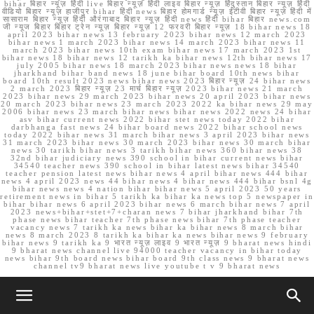
bihar बिहार न्यूज़ हिंदी live बिहार न्यूज़ हिंदी लाइव बिहार न्यूज़ हिंदुस्तान बिहार न्यूज़ हिंदी
वीडियो बिहार न्यूज़ हाजीपुर bihar हिंदी news बिहार होमगार्ड न्यूज़ ईटीवी बिहार न्यूज़ हिंदी में
सासाराम बिहार न्यूज़ हिंदी औरंगाबाद बिहार न्यूज़ हिंदी news हिंदी bihar बिहार news.com
जी न्यूज बिहार बिहार ट्रेन न्यूज़ बिहार न्यूज़ 12 फरवरी बिहार न्यूज़ 18 bihar news 18
april 2023 bihar news 13 february 2023 bihar news 12 march 2023
bihar news 1 march 2023 bihar news 14 march 2023 bihar news 11
march 2023 bihar news 10th exam bihar news 17 march 2023 1st
bihar news 18 bihar news 12 tarikh ka bihar news 12th bihar news 17
july 2005 bihar news 18 march 2023 bihar news news 18 bihar
jharkhand bihar band news 18 june bihar board 10th news bihar
board 10th result 2023 news bihar news 2023 बिहार न्यूज़ 24 bihar news
2 march 2023 बिहार न्यूज़ 23 मार्च बिहार न्यूज़ 2023 bihar news 21 march
2023 bihar news 29 march 2023 bihar news 20 april 2023 bihar news
20 march 2023 bihar news 23 march 2023 2022 ka bihar news 29 may
2006 bihar news 23 march bihar news bihar news 2022 news 24 bihar
asv bihar current news 2022 bihar stet news today 2022 bihar
darbhanga fast news 24 bihar board news 2022 bihar school news
today 2022 bihar news 31 march bihar news 3 april 2023 bihar news
31 march 2023 bihar news 30 march 2023 bihar news 30 march bihar
news 30 tarikh bihar news 3 tarikh bihar news 360 bihar news 38
32nd bihar judiciary news 390 school in bihar current news bihar
34540 teacher news 390 school in bihar latest news bihar 34540
teacher pension latest news bihar news 4 april bihar news 444 bihar
news 4 april 2023 news 44 bihar news 4 bihar news 444 bihar bsnl 4g
bihar news news 4 nation bihar bihar news 5 april 2023 50 years
retirement news in bihar 5 tarikh ka bihar ka news top 5 newspaper in
bihar bihar news 6 april 2023 bihar news 6 march bihar news 7 april
2023 news+bihar+stet+7+charan news 7 bihar jharkhand bihar 7th
phase news bihar teacher 7th phase news bihar 7th phase teacher
vacancy news 7 tarikh ka news bihar ka bihar news 8 march bihar
news 8 march 2023 8 tarikh ka bihar ka news bihar news 9 february
bihar news 9 tarikh ka 9 भारत न्यूज़ लाइव 9 भारत न्यूज़ 9 bharat news hindi
9 bharat news channel live 94000 teacher vacancy in bihar today
news bihar 9th board news bihar board 9th class news 9 bharat news
channel tv9 bharat news live youtube t v 9 bharat news