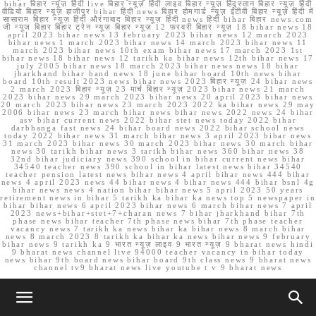
bihar बिहार न्यूज़ हिंदी live बिहार न्यूज़ हिंदी लाइव बिहार न्यूज़ हिंदुस्तान बिहार न्यूज़ हिंदी
वीडियो बिहार न्यूज़ हाजीपुर bihar हिंदी news बिहार होमगार्ड न्यूज़ ईटीवी बिहार न्यूज़ हिंदी में
सासाराम बिहार न्यूज़ हिंदी औरंगाबाद बिहार न्यूज़ हिंदी news हिंदी bihar बिहार news.com
जी न्यूज बिहार बिहार ट्रेन न्यूज़ बिहार न्यूज़ 12 फरवरी बिहार न्यूज़ 18 bihar news 18
april 2023 bihar news 13 february 2023 bihar news 12 march 2023
bihar news 1 march 2023 bihar news 14 march 2023 bihar news 11
march 2023 bihar news 10th exam bihar news 17 march 2023 1st
bihar news 18 bihar news 12 tarikh ka bihar news 12th bihar news 17
july 2005 bihar news 18 march 2023 bihar news news 18 bihar
jharkhand bihar band news 18 june bihar board 10th news bihar
board 10th result 2023 news bihar news 2023 बिहार न्यूज़ 24 bihar news
2 march 2023 बिहार न्यूज़ 23 मार्च बिहार न्यूज़ 2023 bihar news 21 march
2023 bihar news 29 march 2023 bihar news 20 april 2023 bihar news
20 march 2023 bihar news 23 march 2023 2022 ka bihar news 29 may
2006 bihar news 23 march bihar news bihar news 2022 news 24 bihar
asv bihar current news 2022 bihar stet news today 2022 bihar
darbhanga fast news 24 bihar board news 2022 bihar school news
today 2022 bihar news 31 march bihar news 3 april 2023 bihar news
31 march 2023 bihar news 30 march 2023 bihar news 30 march bihar
news 30 tarikh bihar news 3 tarikh bihar news 360 bihar news 38
32nd bihar judiciary news 390 school in bihar current news bihar
34540 teacher news 390 school in bihar latest news bihar 34540
teacher pension latest news bihar news 4 april bihar news 444 bihar
news 4 april 2023 news 44 bihar news 4 bihar news 444 bihar bsnl 4g
bihar news news 4 nation bihar bihar news 5 april 2023 50 years
retirement news in bihar 5 tarikh ka bihar ka news top 5 newspaper in
bihar bihar news 6 april 2023 bihar news 6 march bihar news 7 april
2023 news+bihar+stet+7+charan news 7 bihar jharkhand bihar 7th
phase news bihar teacher 7th phase news bihar 7th phase teacher
vacancy news 7 tarikh ka news bihar ka bihar news 8 march bihar
news 8 march 2023 8 tarikh ka bihar ka news bihar news 9 february
bihar news 9 tarikh ka 9 भारत न्यूज़ लाइव 9 भारत न्यूज़ 9 bharat news hindi
9 bharat news channel live 94000 teacher vacancy in bihar today
news bihar 9th board news bihar board 9th class news 9 bharat news
channel tv9 bharat news live youtube t v 9 bharat news