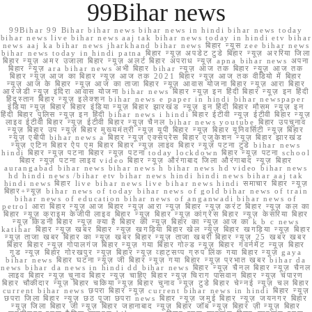
99Bihar news
99Bihar 99 Bihar bihar news bihar news in hindi bihar news today
bihar news live bihar news aaj tak bihar news today in hindi etv bihar
news aaj ka bihar news jharkhand bihar news बिहार न्यूस zee bihar news
bihar news today in hindi patna बिहार न्यूज़ अपडेट टुडे बिहार न्यूज़ अररिया जिला
बिहार न्यूज़ अमर उजाला बिहार न्यूज़ अलर्ट बिहार अपराध न्यूज़ apna bihar news अपना
बिहार न्यूज़ ara bihar news अभी बिहार bihar न्यूज़ आज तक बिहार न्यूज़ आज तक
बिहार न्यूज़ आज का बिहार न्यूज़ आज तक 2021 बिहार न्यूज़ आज तक वीडियो में बिहार
न्यूज़ आज के बिहार न्यूज़ आज का ताजा बिहार न्यूज़ आवास योजना बिहार न्यूज़ आरा बिहार
आरजेडी न्यूज़ इंदिरा आवास योजना bihar news बिहार न्यूज़ इन हिंदी बिहार न्यूज़ इन हिंदी
हिंदुस्तान बिहार न्यूज़ इलेक्शन bihar news e paper in hindi bihar newspaper
इंडिया न्यूज़ बिहार बिहार इंडिया न्यूज़ बिहार झारखंड न्यूज़ इन हिंदी बिहार मौसम न्यूज़ इन
हिंदी बिहार पुलिस न्यूज़ इन हिंदी bihar news i hindi बिहार ईटीवी न्यूज़ ईटीवी बिहार न्यूज़
लाइव ईटीवी बिहार न्यूज़ ईटीवी बिहार न्यूज़ चैनल bihar news youtube बिहार उपचुनाव
न्यूज़ बिहार उप न्यूज़ बिहार मुख्यमंत्री न्यूज़ यूपी बिहार न्यूज़ बिहार यूनिवर्सिटी न्यूज़ बिहार
न्यूज़ एबीपी bihar news a बिहार न्यूज़ एक्सप्रेस बिहार एजुकेशन न्यूज़ बिहार झारखंड
न्यूज़ एटिन बिहार ऐप एम बिहार बिहार न्यूज़ लाइव बिहार न्यूज़ पटना टुडे bihar news
hindi बिहार न्यूज़ पटना बिहार न्यूज़ पटना today lockdown बिहार न्यूज़ पटना school
बिहार न्यूज़ पटना लाइव video बिहार न्यूज़ औरंगाबाद जिला औरंगाबाद न्यूज़ बिहार
aurangabad bihar news bihar news h bihar news hd video bihar news
hd hindi news /bihar etv bihar news hindi hindi news bihar aaj tak
hindi news बिहार live bihar news live bihar news hindi समाचार बिहार न्यूज़
बिहार+न्यूज़ bihar news of today bihar news of gold bihar news of train
bihar news of education bihar news of anganwadi bihar news of
petrol आरा बिहार न्यूज़ आज बिहार न्यूज़ आरा न्यूज़ बिहार न्यूज़ करंट बिहार न्यूज़ कल का
बिहार न्यूज़ क्राइम केजीपी लाइव बिहार न्यूज़ बिहार न्यूज़ कांग्रेस बिहार न्यूज़ केसरिया बिहार
न्यूज़ किडनी बिहार न्यूज़ क्या है बिहार की न्यूज़ बिहार का न्यूज़ आज का k b c news
katihar बिहार न्यूज़ खबर बिहार न्यूज़ खगड़िया बिहार खेल न्यूज़ बिहार खगड़िया न्यूज़ बिहार
न्यूज़ ताजा खबर बिहार का न्यूज़ खबर बिहार न्यूज़ ताजा खबरी बिहार न्यूज़ 25 खबर खबर
बिहार बिहार न्यूज़ गोपालगंज बिहार न्यूज़ गया बिहार गोल्ड न्यूज़ बिहार गवर्नमेंट न्यूज़ बिहार
गुड न्यूज़ बिहार गोरखपुर न्यूज़ बिहार न्यूज़ व्हाट्सप्प ग्रुप लिंक गया बिहार न्यूज़ gaya
bihar news बिहार घटना न्यूज़ जी बिहार न्यूज़ गया बिहार न्यूज़ प्रभात खबर bihar da
news bihar da news in hindi dd bihar news बिहार न्यूज़ चैनल बिहार न्यूज़ चैनल
लाइव बिहार न्यूज़ चुनाव बिहार न्यूज़ चाहिए बिहार न्यूज़ चिराग पासवान बिहार न्यूज़ चंपारण
बिहार चौकीदार न्यूज़ बिहार चकिया न्यूज़ बिहार चुनाव न्यूज़ टुडे बिहार चेन्नई न्यूज़ चल बिहार
current bihar news छपरा बिहार न्यूज़ current bihar news in hindi बिहार न्यूज़
छपरा जिला बिहार न्यूज़ छठ पूजा छपरा news बिहार न्यूज़ जमुई बिहार न्यूज़ जयनगर बिहार
न्यूज़ जिला बिहार जी न्यूज़ बिहार जहानाबाद न्यूज़ बिहार जॉब न्यूज़ बिहार ज़ी न्यूज़ बिहार