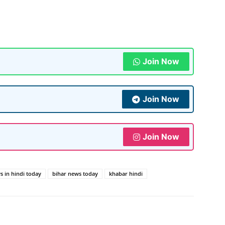
Join Now
Join Now
Join Now
s in hindi today
bihar news today
khabar hindi