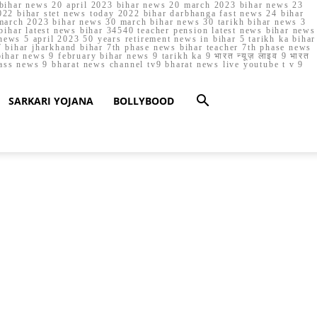
023 bihar news 20 april 2023 bihar news 20 march 2023 bihar news 23
22 bihar stet news today 2022 bihar darbhanga fast news 24 bihar
march 2023 bihar news 30 march bihar news 30 tarikh bihar news 3
bihar latest news bihar 34540 teacher pension latest news bihar news
ews 5 april 2023 50 years retirement news in bihar 5 tarikh ka bihar
 bihar jharkhand bihar 7th phase news bihar teacher 7th phase news
ar news 9 february bihar news 9 tarikh ka 9 भारत न्यूज़ लाइव 9 भारत
lass news 9 bharat news channel tv9 bharat news live youtube t v 9
SARKARI YOJANA
BOLLYBOOD