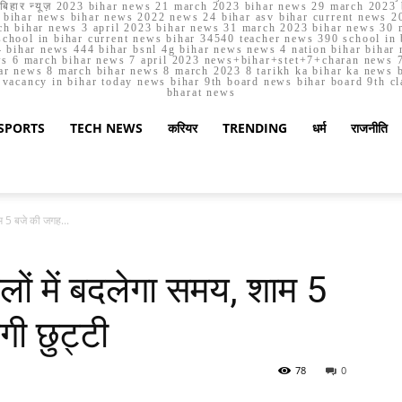
मार्च बिहार न्यूज़ 2023 bihar news 21 march 2023 bihar news 29 march 2
ihar news bihar news 2022 news 24 bihar asv bihar current news 20
h bihar news 3 april 2023 bihar news 31 march 2023 bihar news 30 
chool in bihar current news bihar 34540 teacher news 390 school in 
 bihar news 444 bihar bsnl 4g bihar news news 4 nation bihar bihar n
ws 6 march bihar news 7 april 2023 news+bihar+stet+7+charan news 7
ar news 8 march bihar news 8 march 2023 8 tarikh ka bihar ka news bih
er vacancy in bihar today news bihar 9th board news bihar board 9th c
bharat news
SPORTS
TECH NEWS
करियर
TRENDING
धर्म
राजनीति
ाम 5 बजे की जगह...
लों में बदलेगा समय, शाम 5
ी छुट्टी
78
0