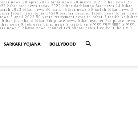
023 bihar news 20 april 2023 bihar news 20 march 2023 bihar news 23
22 bihar stet news today 2022 bihar darbhanga fast news 24 bihar
march 2023 bihar news 30 march bihar news 30 tarikh bihar news 3
bihar latest news bihar 34540 teacher pension latest news bihar news
ews 5 april 2023 50 years retirement news in bihar 5 tarikh ka bihar
 bihar jharkhand bihar 7th phase news bihar teacher 7th phase news
ar news 9 february bihar news 9 tarikh ka 9 भारत न्यूज़ लाइव 9 भारत
lass news 9 bharat news channel tv9 bharat news live youtube t v 9
SARKARI YOJANA
BOLLYBOOD