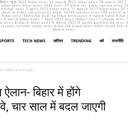
मार्च बिहार न्यूज़ 2023 bihar news 21 march 2023 bihar news 29 march 2
ihar news bihar news 2022 news 24 bihar asv bihar current news 20
h bihar news 3 april 2023 bihar news 31 march 2023 bihar news 30 
chool in bihar current news bihar 34540 teacher news 390 school in 
 bihar news 444 bihar bsnl 4g bihar news news 4 nation bihar bihar n
ws 6 march bihar news 7 april 2023 news+bihar+stet+7+charan news 7
ar news 8 march bihar news 8 march 2023 8 tarikh ka bihar ka news bih
er vacancy in bihar today news bihar 9th board news bihar board 9th c
bharat news
SPORTS
TECH NEWS
करियर
TRENDING
धर्म
राजनीति
ंगे अमेरिका के बराबर हाईवे,...
लान- बिहार में होंगे
वे, चार साल में बदल जाएगी