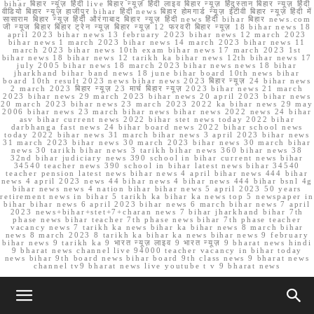
bihar बिहार न्यूज़ हिंदी live बिहार न्यूज़ हिंदी लाइव बिहार न्यूज़ हिंदुस्तान बिहार न्यूज़ हिंदी
वीडियो बिहार न्यूज़ हाजीपुर bihar हिंदी news बिहार होमगार्ड न्यूज़ ईटीवी बिहार न्यूज़ हिंदी में
सासाराम बिहार न्यूज़ हिंदी औरंगाबाद बिहार न्यूज़ हिंदी news हिंदी bihar बिहार news.com
जी न्यूज बिहार बिहार ट्रेन न्यूज़ बिहार न्यूज़ 12 फरवरी बिहार न्यूज़ 18 bihar news 18
april 2023 bihar news 13 february 2023 bihar news 12 march 2023
bihar news 1 march 2023 bihar news 14 march 2023 bihar news 11
march 2023 bihar news 10th exam bihar news 17 march 2023 1st
bihar news 18 bihar news 12 tarikh ka bihar news 12th bihar news 17
july 2005 bihar news 18 march 2023 bihar news news 18 bihar
jharkhand bihar band news 18 june bihar board 10th news bihar
board 10th result 2023 news bihar news 2023 बिहार न्यूज़ 24 bihar news
2 march 2023 बिहार न्यूज़ 23 मार्च बिहार न्यूज़ 2023 bihar news 21 march
2023 bihar news 29 march 2023 bihar news 20 april 2023 bihar news
20 march 2023 bihar news 23 march 2023 2022 ka bihar news 29 may
2006 bihar news 23 march bihar news bihar news 2022 news 24 bihar
asv bihar current news 2022 bihar stet news today 2022 bihar
darbhanga fast news 24 bihar board news 2022 bihar school news
today 2022 bihar news 31 march bihar news 3 april 2023 bihar news
31 march 2023 bihar news 30 march 2023 bihar news 30 march bihar
news 30 tarikh bihar news 3 tarikh bihar news 360 bihar news 38
32nd bihar judiciary news 390 school in bihar current news bihar
34540 teacher news 390 school in bihar latest news bihar 34540
teacher pension latest news bihar news 4 april bihar news 444 bihar
news 4 april 2023 news 44 bihar news 4 bihar news 444 bihar bsnl 4g
bihar news news 4 nation bihar bihar news 5 april 2023 50 years
retirement news in bihar 5 tarikh ka bihar ka news top 5 newspaper in
bihar bihar news 6 april 2023 bihar news 6 march bihar news 7 april
2023 news+bihar+stet+7+charan news 7 bihar jharkhand bihar 7th
phase news bihar teacher 7th phase news bihar 7th phase teacher
vacancy news 7 tarikh ka news bihar ka bihar news 8 march bihar
news 8 march 2023 8 tarikh ka bihar ka news bihar news 9 february
bihar news 9 tarikh ka 9 भारत न्यूज़ लाइव 9 भारत न्यूज़ 9 bharat news hindi
9 bharat news channel live 94000 teacher vacancy in bihar today
news bihar 9th board news bihar board 9th class news 9 bharat news
channel tv9 bharat news live youtube t v 9 bharat news