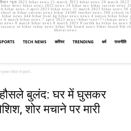
मार्च बिहार न्यूज़ 2023 bihar news 21 march 2023 bihar news 29 march 2
ihar news bihar news 2022 news 24 bihar asv bihar current news 20
h bihar news 3 april 2023 bihar news 31 march 2023 bihar news 30 
chool in bihar current news bihar 34540 teacher news 390 school in 
 bihar news 444 bihar bsnl 4g bihar news news 4 nation bihar bihar n
ws 6 march bihar news 7 april 2023 news+bihar+stet+7+charan news 7
ar news 8 march bihar news 8 march 2023 8 tarikh ka bihar ka news bih
er vacancy in bihar today news bihar 9th board news bihar board 9th c
bharat news
SPORTS
TECH NEWS
करियर
TRENDING
धर्म
राजनीति
ं घुसकर महिला से दुष्कर्म...
 हौसले बुलंद: घर में घुसकर
कोशिश, शोर मचाने पर मारी