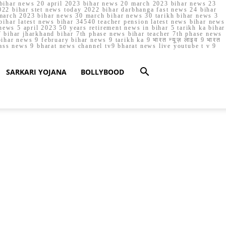
023 bihar news 20 april 2023 bihar news 20 march 2023 bihar news 23
22 bihar stet news today 2022 bihar darbhanga fast news 24 bihar
march 2023 bihar news 30 march bihar news 30 tarikh bihar news 3
bihar latest news bihar 34540 teacher pension latest news bihar news
ews 5 april 2023 50 years retirement news in bihar 5 tarikh ka bihar
 bihar jharkhand bihar 7th phase news bihar teacher 7th phase news
ar news 9 february bihar news 9 tarikh ka 9 भारत न्यूज़ लाइव 9 भारत
lass news 9 bharat news channel tv9 bharat news live youtube t v 9
SARKARI YOJANA
BOLLYBOOD