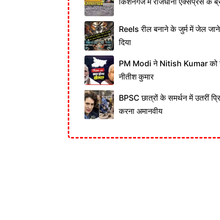
किशनगंज में राजधानी एक्सप्रेस के ब्र
Reels रील बनाने के जुर्म में जेल जा
दिया
PM Modi ने Nitish Kumar को नही
नीतीश कुमार
BPSC छात्रों के समर्थन में उतरीं प्
करना अमानवीय