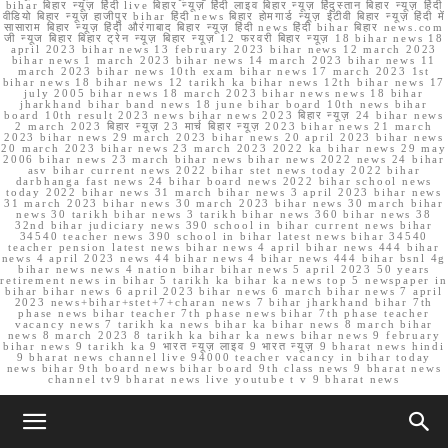
bihar बिहार न्यूज़ हिंदी live बिहार न्यूज़ हिंदी लाइव बिहार न्यूज़ हिंदुस्तान बिहार न्यूज़ हिंदी
वीडियो बिहार न्यूज़ हाजीपुर bihar हिंदी news बिहार होमगार्ड न्यूज़ ईटीवी बिहार न्यूज़ हिंदी में
सासाराम बिहार न्यूज़ हिंदी औरंगाबाद बिहार न्यूज़ हिंदी news हिंदी bihar बिहार news.com
जी न्यूज बिहार बिहार ट्रेन न्यूज़ बिहार न्यूज़ 12 फरवरी बिहार न्यूज़ 18 bihar news 18
april 2023 bihar news 13 february 2023 bihar news 12 march 2023
bihar news 1 march 2023 bihar news 14 march 2023 bihar news 11
march 2023 bihar news 10th exam bihar news 17 march 2023 1st
bihar news 18 bihar news 12 tarikh ka bihar news 12th bihar news 17
july 2005 bihar news 18 march 2023 bihar news news 18 bihar
jharkhand bihar band news 18 june bihar board 10th news bihar
board 10th result 2023 news bihar news 2023 बिहार न्यूज़ 24 bihar news
2 march 2023 बिहार न्यूज़ 23 मार्च बिहार न्यूज़ 2023 bihar news 21 march
2023 bihar news 29 march 2023 bihar news 20 april 2023 bihar news
20 march 2023 bihar news 23 march 2023 2022 ka bihar news 29 may
2006 bihar news 23 march bihar news bihar news 2022 news 24 bihar
asv bihar current news 2022 bihar stet news today 2022 bihar
darbhanga fast news 24 bihar board news 2022 bihar school news
today 2022 bihar news 31 march bihar news 3 april 2023 bihar news
31 march 2023 bihar news 30 march 2023 bihar news 30 march bihar
news 30 tarikh bihar news 3 tarikh bihar news 360 bihar news 38
32nd bihar judiciary news 390 school in bihar current news bihar
34540 teacher news 390 school in bihar latest news bihar 34540
teacher pension latest news bihar news 4 april bihar news 444 bihar
news 4 april 2023 news 44 bihar news 4 bihar news 444 bihar bsnl 4g
bihar news news 4 nation bihar bihar news 5 april 2023 50 years
retirement news in bihar 5 tarikh ka bihar ka news top 5 newspaper in
bihar bihar news 6 april 2023 bihar news 6 march bihar news 7 april
2023 news+bihar+stet+7+charan news 7 bihar jharkhand bihar 7th
phase news bihar teacher 7th phase news bihar 7th phase teacher
vacancy news 7 tarikh ka news bihar ka bihar news 8 march bihar
news 8 march 2023 8 tarikh ka bihar ka news bihar news 9 february
bihar news 9 tarikh ka 9 भारत न्यूज़ लाइव 9 भारत न्यूज़ 9 bharat news hindi
9 bharat news channel live 94000 teacher vacancy in bihar today
news bihar 9th board news bihar board 9th class news 9 bharat news
channel tv9 bharat news live youtube t v 9 bharat news