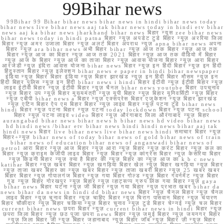
99Bihar news
99Bihar 99 Bihar bihar news bihar news in hindi bihar news today
bihar news live bihar news aaj tak bihar news today in hindi etv bihar
news aaj ka bihar news jharkhand bihar news बिहार न्यूस zee bihar news
bihar news today in hindi patna बिहार न्यूज़ अपडेट टुडे बिहार न्यूज़ अररिया जिला
बिहार न्यूज़ अमर उजाला बिहार न्यूज़ अलर्ट बिहार अपराध न्यूज़ apna bihar news अपना
बिहार न्यूज़ ara bihar news अभी बिहार bihar न्यूज़ आज तक बिहार न्यूज़ आज तक
बिहार न्यूज़ आज का बिहार न्यूज़ आज तक 2021 बिहार न्यूज़ आज तक वीडियो में बिहार
न्यूज़ आज के बिहार न्यूज़ आज का ताजा बिहार न्यूज़ आवास योजना बिहार न्यूज़ आरा बिहार
आरजेडी न्यूज़ इंदिरा आवास योजना bihar news बिहार न्यूज़ इन हिंदी बिहार न्यूज़ इन हिंदी
हिंदुस्तान बिहार न्यूज़ इलेक्शन bihar news e paper in hindi bihar newspaper
इंडिया न्यूज़ बिहार बिहार इंडिया न्यूज़ बिहार झारखंड न्यूज़ इन हिंदी बिहार मौसम न्यूज़ इन
हिंदी बिहार पुलिस न्यूज़ इन हिंदी bihar news i hindi बिहार ईटीवी न्यूज़ ईटीवी बिहार न्यूज़
लाइव ईटीवी बिहार न्यूज़ ईटीवी बिहार न्यूज़ चैनल bihar news youtube बिहार उपचुनाव
न्यूज़ बिहार उप न्यूज़ बिहार मुख्यमंत्री न्यूज़ यूपी बिहार न्यूज़ बिहार यूनिवर्सिटी न्यूज़ बिहार
न्यूज़ एबीपी bihar news a बिहार न्यूज़ एक्सप्रेस बिहार एजुकेशन न्यूज़ बिहार झारखंड
न्यूज़ एटिन बिहार ऐप एम बिहार बिहार न्यूज़ लाइव बिहार न्यूज़ पटना टुडे bihar news
hindi बिहार न्यूज़ पटना बिहार न्यूज़ पटना today lockdown बिहार न्यूज़ पटना school
बिहार न्यूज़ पटना लाइव video बिहार न्यूज़ औरंगाबाद जिला औरंगाबाद न्यूज़ बिहार
aurangabad bihar news bihar news h bihar news hd video bihar news
hd hindi news /bihar etv bihar news hindi hindi news bihar aaj tak
hindi news बिहार live bihar news live bihar news hindi समाचार बिहार न्यूज़
बिहार+न्यूज़ bihar news of today bihar news of gold bihar news of train
bihar news of education bihar news of anganwadi bihar news of
petrol आरा बिहार न्यूज़ आज बिहार न्यूज़ आरा न्यूज़ बिहार न्यूज़ करंट बिहार न्यूज़ कल का
बिहार न्यूज़ क्राइम केजीपी लाइव बिहार न्यूज़ बिहार न्यूज़ कांग्रेस बिहार न्यूज़ केसरिया बिहार
न्यूज़ किडनी बिहार न्यूज़ क्या है बिहार की न्यूज़ बिहार का न्यूज़ आज का k b c news
katihar बिहार न्यूज़ खबर बिहार न्यूज़ खगड़िया बिहार खेल न्यूज़ बिहार खगड़िया न्यूज़ बिहार
न्यूज़ ताजा खबर बिहार का न्यूज़ खबर बिहार न्यूज़ ताजा खबरी बिहार न्यूज़ 25 खबर खबर
बिहार बिहार न्यूज़ गोपालगंज बिहार न्यूज़ गया बिहार गोल्ड न्यूज़ बिहार गवर्नमेंट न्यूज़ बिहार
गुड न्यूज़ बिहार गोरखपुर न्यूज़ बिहार न्यूज़ व्हाट्सप्प ग्रुप लिंक गया बिहार न्यूज़ gaya
bihar news बिहार घटना न्यूज़ जी बिहार न्यूज़ गया बिहार न्यूज़ प्रभात खबर bihar da
news bihar da news in hindi dd bihar news बिहार न्यूज़ चैनल बिहार न्यूज़ चैनल
लाइव बिहार न्यूज़ चुनाव बिहार न्यूज़ चाहिए बिहार न्यूज़ चिराग पासवान बिहार न्यूज़ चंपारण
बिहार चौकीदार न्यूज़ बिहार चकिया न्यूज़ बिहार चुनाव न्यूज़ टुडे बिहार चेन्नई न्यूज़ चल बिहार
current bihar news छपरा बिहार न्यूज़ current bihar news in hindi बिहार न्यूज़
छपरा जिला बिहार न्यूज़ छठ पूजा छपरा news बिहार न्यूज़ जमुई बिहार न्यूज़ जयनगर बिहार
न्यूज़ जिला बिहार जी न्यूज़ बिहार जहानाबाद न्यूज़ बिहार जॉब न्यूज़ बिहार ज़ी न्यूज़ बिहार