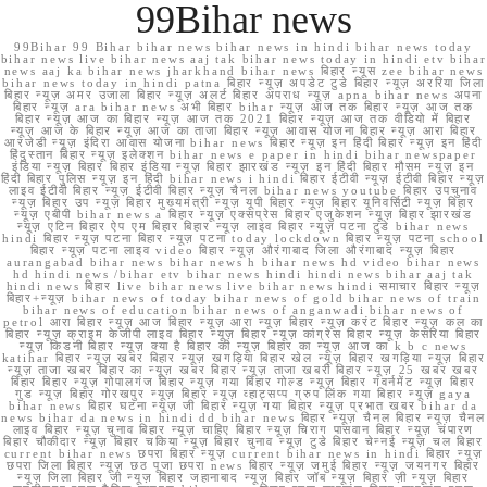
99Bihar news
99Bihar 99 Bihar bihar news bihar news in hindi bihar news today
bihar news live bihar news aaj tak bihar news today in hindi etv bihar
news aaj ka bihar news jharkhand bihar news बिहार न्यूस zee bihar news
bihar news today in hindi patna बिहार न्यूज़ अपडेट टुडे बिहार न्यूज़ अररिया जिला
बिहार न्यूज़ अमर उजाला बिहार न्यूज़ अलर्ट बिहार अपराध न्यूज़ apna bihar news अपना
बिहार न्यूज़ ara bihar news अभी बिहार bihar न्यूज़ आज तक बिहार न्यूज़ आज तक
बिहार न्यूज़ आज का बिहार न्यूज़ आज तक 2021 बिहार न्यूज़ आज तक वीडियो में बिहार
न्यूज़ आज के बिहार न्यूज़ आज का ताजा बिहार न्यूज़ आवास योजना बिहार न्यूज़ आरा बिहार
आरजेडी न्यूज़ इंदिरा आवास योजना bihar news बिहार न्यूज़ इन हिंदी बिहार न्यूज़ इन हिंदी
हिंदुस्तान बिहार न्यूज़ इलेक्शन bihar news e paper in hindi bihar newspaper
इंडिया न्यूज़ बिहार बिहार इंडिया न्यूज़ बिहार झारखंड न्यूज़ इन हिंदी बिहार मौसम न्यूज़ इन
हिंदी बिहार पुलिस न्यूज़ इन हिंदी bihar news i hindi बिहार ईटीवी न्यूज़ ईटीवी बिहार न्यूज़
लाइव ईटीवी बिहार न्यूज़ ईटीवी बिहार न्यूज़ चैनल bihar news youtube बिहार उपचुनाव
न्यूज़ बिहार उप न्यूज़ बिहार मुख्यमंत्री न्यूज़ यूपी बिहार न्यूज़ बिहार यूनिवर्सिटी न्यूज़ बिहार
न्यूज़ एबीपी bihar news a बिहार न्यूज़ एक्सप्रेस बिहार एजुकेशन न्यूज़ बिहार झारखंड
न्यूज़ एटिन बिहार ऐप एम बिहार बिहार न्यूज़ लाइव बिहार न्यूज़ पटना टुडे bihar news
hindi बिहार न्यूज़ पटना बिहार न्यूज़ पटना today lockdown बिहार न्यूज़ पटना school
बिहार न्यूज़ पटना लाइव video बिहार न्यूज़ औरंगाबाद जिला औरंगाबाद न्यूज़ बिहार
aurangabad bihar news bihar news h bihar news hd video bihar news
hd hindi news /bihar etv bihar news hindi hindi news bihar aaj tak
hindi news बिहार live bihar news live bihar news hindi समाचार बिहार न्यूज़
बिहार+न्यूज़ bihar news of today bihar news of gold bihar news of train
bihar news of education bihar news of anganwadi bihar news of
petrol आरा बिहार न्यूज़ आज बिहार न्यूज़ आरा न्यूज़ बिहार न्यूज़ करंट बिहार न्यूज़ कल का
बिहार न्यूज़ क्राइम केजीपी लाइव बिहार न्यूज़ बिहार न्यूज़ कांग्रेस बिहार न्यूज़ केसरिया बिहार
न्यूज़ किडनी बिहार न्यूज़ क्या है बिहार की न्यूज़ बिहार का न्यूज़ आज का k b c news
katihar बिहार न्यूज़ खबर बिहार न्यूज़ खगड़िया बिहार खेल न्यूज़ बिहार खगड़िया न्यूज़ बिहार
न्यूज़ ताजा खबर बिहार का न्यूज़ खबर बिहार न्यूज़ ताजा खबरी बिहार न्यूज़ 25 खबर खबर
बिहार बिहार न्यूज़ गोपालगंज बिहार न्यूज़ गया बिहार गोल्ड न्यूज़ बिहार गवर्नमेंट न्यूज़ बिहार
गुड न्यूज़ बिहार गोरखपुर न्यूज़ बिहार न्यूज़ व्हाट्सप्प ग्रुप लिंक गया बिहार न्यूज़ gaya
bihar news बिहार घटना न्यूज़ जी बिहार न्यूज़ गया बिहार न्यूज़ प्रभात खबर bihar da
news bihar da news in hindi dd bihar news बिहार न्यूज़ चैनल बिहार न्यूज़ चैनल
लाइव बिहार न्यूज़ चुनाव बिहार न्यूज़ चाहिए बिहार न्यूज़ चिराग पासवान बिहार न्यूज़ चंपारण
बिहार चौकीदार न्यूज़ बिहार चकिया न्यूज़ बिहार चुनाव न्यूज़ टुडे बिहार चेन्नई न्यूज़ चल बिहार
current bihar news छपरा बिहार न्यूज़ current bihar news in hindi बिहार न्यूज़
छपरा जिला बिहार न्यूज़ छठ पूजा छपरा news बिहार न्यूज़ जमुई बिहार न्यूज़ जयनगर बिहार
न्यूज़ जिला बिहार जी न्यूज़ बिहार जहानाबाद न्यूज़ बिहार जॉब न्यूज़ बिहार ज़ी न्यूज़ बिहार