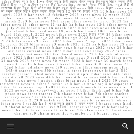
bihar बिहार न्यूज़ हिंदी live बिहार न्यूज़ हिंदी लाइव बिहार न्यूज़ हिंदुस्तान बिहार न्यूज़ हिंदी
वीडियो बिहार न्यूज़ हाजीपुर bihar हिंदी news बिहार होमगार्ड न्यूज़ ईटीवी बिहार न्यूज़ हिंदी में
सासाराम बिहार न्यूज़ हिंदी औरंगाबाद बिहार न्यूज़ हिंदी news हिंदी bihar बिहार news.com
जी न्यूज बिहार बिहार ट्रेन न्यूज़ बिहार न्यूज़ 12 फरवरी बिहार न्यूज़ 18 bihar news 18
april 2023 bihar news 13 february 2023 bihar news 12 march 2023
bihar news 1 march 2023 bihar news 14 march 2023 bihar news 11
march 2023 bihar news 10th exam bihar news 17 march 2023 1st
bihar news 18 bihar news 12 tarikh ka bihar news 12th bihar news 17
july 2005 bihar news 18 march 2023 bihar news news 18 bihar
jharkhand bihar band news 18 june bihar board 10th news bihar
board 10th result 2023 news bihar news 2023 बिहार न्यूज़ 24 bihar news
2 march 2023 बिहार न्यूज़ 23 मार्च बिहार न्यूज़ 2023 bihar news 21 march
2023 bihar news 29 march 2023 bihar news 20 april 2023 bihar news
20 march 2023 bihar news 23 march 2023 2022 ka bihar news 29 may
2006 bihar news 23 march bihar news bihar news 2022 news 24 bihar
asv bihar current news 2022 bihar stet news today 2022 bihar
darbhanga fast news 24 bihar board news 2022 bihar school news
today 2022 bihar news 31 march bihar news 3 april 2023 bihar news
31 march 2023 bihar news 30 march 2023 bihar news 30 march bihar
news 30 tarikh bihar news 3 tarikh bihar news 360 bihar news 38
32nd bihar judiciary news 390 school in bihar current news bihar
34540 teacher news 390 school in bihar latest news bihar 34540
teacher pension latest news bihar news 4 april bihar news 444 bihar
news 4 april 2023 news 44 bihar news 4 bihar news 444 bihar bsnl 4g
bihar news news 4 nation bihar bihar news 5 april 2023 50 years
retirement news in bihar 5 tarikh ka bihar ka news top 5 newspaper in
bihar bihar news 6 april 2023 bihar news 6 march bihar news 7 april
2023 news+bihar+stet+7+charan news 7 bihar jharkhand bihar 7th
phase news bihar teacher 7th phase news bihar 7th phase teacher
vacancy news 7 tarikh ka news bihar ka bihar news 8 march bihar
news 8 march 2023 8 tarikh ka bihar ka news bihar news 9 february
bihar news 9 tarikh ka 9 भारत न्यूज़ लाइव 9 भारत न्यूज़ 9 bharat news hindi
9 bharat news channel live 94000 teacher vacancy in bihar today
news bihar 9th board news bihar board 9th class news 9 bharat news
channel tv9 bharat news live youtube t v 9 bharat news