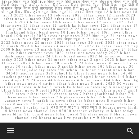
bihar बिहार न्यूज़ हिंदी live बिहार न्यूज़ हिंदी लाइव बिहार न्यूज़ हिंदुस्तान बिहार न्यूज़ हिंदी
वीडियो बिहार न्यूज़ हाजीपुर bihar हिंदी news बिहार होमगार्ड न्यूज़ ईटीवी बिहार न्यूज़ हिंदी में
सासाराम बिहार न्यूज़ हिंदी औरंगाबाद बिहार न्यूज़ हिंदी news हिंदी bihar बिहार news.com
जी न्यूज बिहार बिहार ट्रेन न्यूज़ बिहार न्यूज़ 12 फरवरी बिहार न्यूज़ 18 bihar news 18
april 2023 bihar news 13 february 2023 bihar news 12 march 2023
bihar news 1 march 2023 bihar news 14 march 2023 bihar news 11
march 2023 bihar news 10th exam bihar news 17 march 2023 1st
bihar news 18 bihar news 12 tarikh ka bihar news 12th bihar news 17
july 2005 bihar news 18 march 2023 bihar news news 18 bihar
jharkhand bihar band news 18 june bihar board 10th news bihar
board 10th result 2023 news bihar news 2023 बिहार न्यूज़ 24 bihar news
2 march 2023 बिहार न्यूज़ 23 मार्च बिहार न्यूज़ 2023 bihar news 21 march
2023 bihar news 29 march 2023 bihar news 20 april 2023 bihar news
20 march 2023 bihar news 23 march 2023 2022 ka bihar news 29 may
2006 bihar news 23 march bihar news bihar news 2022 news 24 bihar
asv bihar current news 2022 bihar stet news today 2022 bihar
darbhanga fast news 24 bihar board news 2022 bihar school news
today 2022 bihar news 31 march bihar news 3 april 2023 bihar news
31 march 2023 bihar news 30 march 2023 bihar news 30 march bihar
news 30 tarikh bihar news 3 tarikh bihar news 360 bihar news 38
32nd bihar judiciary news 390 school in bihar current news bihar
34540 teacher news 390 school in bihar latest news bihar 34540
teacher pension latest news bihar news 4 april bihar news 444 bihar
news 4 april 2023 news 44 bihar news 4 bihar news 444 bihar bsnl 4g
bihar news news 4 nation bihar bihar news 5 april 2023 50 years
retirement news in bihar 5 tarikh ka bihar ka news top 5 newspaper in
bihar bihar news 6 april 2023 bihar news 6 march bihar news 7 april
2023 news+bihar+stet+7+charan news 7 bihar jharkhand bihar 7th
phase news bihar teacher 7th phase news bihar 7th phase teacher
vacancy news 7 tarikh ka news bihar ka bihar news 8 march bihar
news 8 march 2023 8 tarikh ka bihar ka news bihar news 9 february
bihar news 9 tarikh ka 9 भारत न्यूज़ लाइव 9 भारत न्यूज़ 9 bharat news hindi
9 bharat news channel live 94000 teacher vacancy in bihar today
news bihar 9th board news bihar board 9th class news 9 bharat news
channel tv9 bharat news live youtube t v 9 bharat news