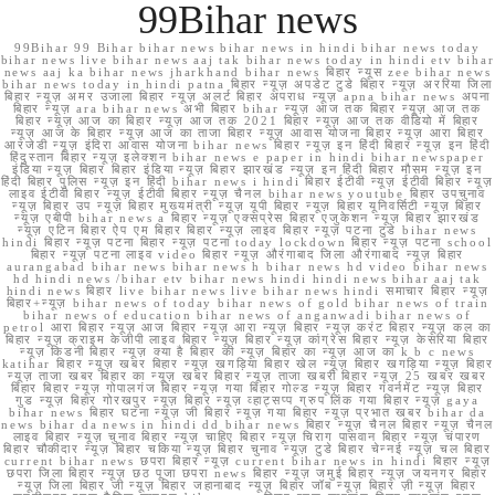
99Bihar news
99Bihar 99 Bihar bihar news bihar news in hindi bihar news today
bihar news live bihar news aaj tak bihar news today in hindi etv bihar
news aaj ka bihar news jharkhand bihar news बिहार न्यूस zee bihar news
bihar news today in hindi patna बिहार न्यूज़ अपडेट टुडे बिहार न्यूज़ अररिया जिला
बिहार न्यूज़ अमर उजाला बिहार न्यूज़ अलर्ट बिहार अपराध न्यूज़ apna bihar news अपना
बिहार न्यूज़ ara bihar news अभी बिहार bihar न्यूज़ आज तक बिहार न्यूज़ आज तक
बिहार न्यूज़ आज का बिहार न्यूज़ आज तक 2021 बिहार न्यूज़ आज तक वीडियो में बिहार
न्यूज़ आज के बिहार न्यूज़ आज का ताजा बिहार न्यूज़ आवास योजना बिहार न्यूज़ आरा बिहार
आरजेडी न्यूज़ इंदिरा आवास योजना bihar news बिहार न्यूज़ इन हिंदी बिहार न्यूज़ इन हिंदी
हिंदुस्तान बिहार न्यूज़ इलेक्शन bihar news e paper in hindi bihar newspaper
इंडिया न्यूज़ बिहार बिहार इंडिया न्यूज़ बिहार झारखंड न्यूज़ इन हिंदी बिहार मौसम न्यूज़ इन
हिंदी बिहार पुलिस न्यूज़ इन हिंदी bihar news i hindi बिहार ईटीवी न्यूज़ ईटीवी बिहार न्यूज़
लाइव ईटीवी बिहार न्यूज़ ईटीवी बिहार न्यूज़ चैनल bihar news youtube बिहार उपचुनाव
न्यूज़ बिहार उप न्यूज़ बिहार मुख्यमंत्री न्यूज़ यूपी बिहार न्यूज़ बिहार यूनिवर्सिटी न्यूज़ बिहार
न्यूज़ एबीपी bihar news a बिहार न्यूज़ एक्सप्रेस बिहार एजुकेशन न्यूज़ बिहार झारखंड
न्यूज़ एटिन बिहार ऐप एम बिहार बिहार न्यूज़ लाइव बिहार न्यूज़ पटना टुडे bihar news
hindi बिहार न्यूज़ पटना बिहार न्यूज़ पटना today lockdown बिहार न्यूज़ पटना school
बिहार न्यूज़ पटना लाइव video बिहार न्यूज़ औरंगाबाद जिला औरंगाबाद न्यूज़ बिहार
aurangabad bihar news bihar news h bihar news hd video bihar news
hd hindi news /bihar etv bihar news hindi hindi news bihar aaj tak
hindi news बिहार live bihar news live bihar news hindi समाचार बिहार न्यूज़
बिहार+न्यूज़ bihar news of today bihar news of gold bihar news of train
bihar news of education bihar news of anganwadi bihar news of
petrol आरा बिहार न्यूज़ आज बिहार न्यूज़ आरा न्यूज़ बिहार न्यूज़ करंट बिहार न्यूज़ कल का
बिहार न्यूज़ क्राइम केजीपी लाइव बिहार न्यूज़ बिहार न्यूज़ कांग्रेस बिहार न्यूज़ केसरिया बिहार
न्यूज़ किडनी बिहार न्यूज़ क्या है बिहार की न्यूज़ बिहार का न्यूज़ आज का k b c news
katihar बिहार न्यूज़ खबर बिहार न्यूज़ खगड़िया बिहार खेल न्यूज़ बिहार खगड़िया न्यूज़ बिहार
न्यूज़ ताजा खबर बिहार का न्यूज़ खबर बिहार न्यूज़ ताजा खबरी बिहार न्यूज़ 25 खबर खबर
बिहार बिहार न्यूज़ गोपालगंज बिहार न्यूज़ गया बिहार गोल्ड न्यूज़ बिहार गवर्नमेंट न्यूज़ बिहार
गुड न्यूज़ बिहार गोरखपुर न्यूज़ बिहार न्यूज़ व्हाट्सप्प ग्रुप लिंक गया बिहार न्यूज़ gaya
bihar news बिहार घटना न्यूज़ जी बिहार न्यूज़ गया बिहार न्यूज़ प्रभात खबर bihar da
news bihar da news in hindi dd bihar news बिहार न्यूज़ चैनल बिहार न्यूज़ चैनल
लाइव बिहार न्यूज़ चुनाव बिहार न्यूज़ चाहिए बिहार न्यूज़ चिराग पासवान बिहार न्यूज़ चंपारण
बिहार चौकीदार न्यूज़ बिहार चकिया न्यूज़ बिहार चुनाव न्यूज़ टुडे बिहार चेन्नई न्यूज़ चल बिहार
current bihar news छपरा बिहार न्यूज़ current bihar news in hindi बिहार न्यूज़
छपरा जिला बिहार न्यूज़ छठ पूजा छपरा news बिहार न्यूज़ जमुई बिहार न्यूज़ जयनगर बिहार
न्यूज़ जिला बिहार जी न्यूज़ बिहार जहानाबाद न्यूज़ बिहार जॉब न्यूज़ बिहार ज़ी न्यूज़ बिहार