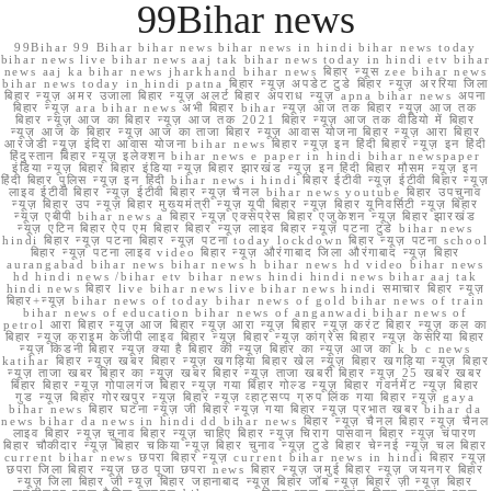
99Bihar news
99Bihar 99 Bihar bihar news bihar news in hindi bihar news today
bihar news live bihar news aaj tak bihar news today in hindi etv bihar
news aaj ka bihar news jharkhand bihar news बिहार न्यूस zee bihar news
bihar news today in hindi patna बिहार न्यूज़ अपडेट टुडे बिहार न्यूज़ अररिया जिला
बिहार न्यूज़ अमर उजाला बिहार न्यूज़ अलर्ट बिहार अपराध न्यूज़ apna bihar news अपना
बिहार न्यूज़ ara bihar news अभी बिहार bihar न्यूज़ आज तक बिहार न्यूज़ आज तक
बिहार न्यूज़ आज का बिहार न्यूज़ आज तक 2021 बिहार न्यूज़ आज तक वीडियो में बिहार
न्यूज़ आज के बिहार न्यूज़ आज का ताजा बिहार न्यूज़ आवास योजना बिहार न्यूज़ आरा बिहार
आरजेडी न्यूज़ इंदिरा आवास योजना bihar news बिहार न्यूज़ इन हिंदी बिहार न्यूज़ इन हिंदी
हिंदुस्तान बिहार न्यूज़ इलेक्शन bihar news e paper in hindi bihar newspaper
इंडिया न्यूज़ बिहार बिहार इंडिया न्यूज़ बिहार झारखंड न्यूज़ इन हिंदी बिहार मौसम न्यूज़ इन
हिंदी बिहार पुलिस न्यूज़ इन हिंदी bihar news i hindi बिहार ईटीवी न्यूज़ ईटीवी बिहार न्यूज़
लाइव ईटीवी बिहार न्यूज़ ईटीवी बिहार न्यूज़ चैनल bihar news youtube बिहार उपचुनाव
न्यूज़ बिहार उप न्यूज़ बिहार मुख्यमंत्री न्यूज़ यूपी बिहार न्यूज़ बिहार यूनिवर्सिटी न्यूज़ बिहार
न्यूज़ एबीपी bihar news a बिहार न्यूज़ एक्सप्रेस बिहार एजुकेशन न्यूज़ बिहार झारखंड
न्यूज़ एटिन बिहार ऐप एम बिहार बिहार न्यूज़ लाइव बिहार न्यूज़ पटना टुडे bihar news
hindi बिहार न्यूज़ पटना बिहार न्यूज़ पटना today lockdown बिहार न्यूज़ पटना school
बिहार न्यूज़ पटना लाइव video बिहार न्यूज़ औरंगाबाद जिला औरंगाबाद न्यूज़ बिहार
aurangabad bihar news bihar news h bihar news hd video bihar news
hd hindi news /bihar etv bihar news hindi hindi news bihar aaj tak
hindi news बिहार live bihar news live bihar news hindi समाचार बिहार न्यूज़
बिहार+न्यूज़ bihar news of today bihar news of gold bihar news of train
bihar news of education bihar news of anganwadi bihar news of
petrol आरा बिहार न्यूज़ आज बिहार न्यूज़ आरा न्यूज़ बिहार न्यूज़ करंट बिहार न्यूज़ कल का
बिहार न्यूज़ क्राइम केजीपी लाइव बिहार न्यूज़ बिहार न्यूज़ कांग्रेस बिहार न्यूज़ केसरिया बिहार
न्यूज़ किडनी बिहार न्यूज़ क्या है बिहार की न्यूज़ बिहार का न्यूज़ आज का k b c news
katihar बिहार न्यूज़ खबर बिहार न्यूज़ खगड़िया बिहार खेल न्यूज़ बिहार खगड़िया न्यूज़ बिहार
न्यूज़ ताजा खबर बिहार का न्यूज़ खबर बिहार न्यूज़ ताजा खबरी बिहार न्यूज़ 25 खबर खबर
बिहार बिहार न्यूज़ गोपालगंज बिहार न्यूज़ गया बिहार गोल्ड न्यूज़ बिहार गवर्नमेंट न्यूज़ बिहार
गुड न्यूज़ बिहार गोरखपुर न्यूज़ बिहार न्यूज़ व्हाट्सप्प ग्रुप लिंक गया बिहार न्यूज़ gaya
bihar news बिहार घटना न्यूज़ जी बिहार न्यूज़ गया बिहार न्यूज़ प्रभात खबर bihar da
news bihar da news in hindi dd bihar news बिहार न्यूज़ चैनल बिहार न्यूज़ चैनल
लाइव बिहार न्यूज़ चुनाव बिहार न्यूज़ चाहिए बिहार न्यूज़ चिराग पासवान बिहार न्यूज़ चंपारण
बिहार चौकीदार न्यूज़ बिहार चकिया न्यूज़ बिहार चुनाव न्यूज़ टुडे बिहार चेन्नई न्यूज़ चल बिहार
current bihar news छपरा बिहार न्यूज़ current bihar news in hindi बिहार न्यूज़
छपरा जिला बिहार न्यूज़ छठ पूजा छपरा news बिहार न्यूज़ जमुई बिहार न्यूज़ जयनगर बिहार
न्यूज़ जिला बिहार जी न्यूज़ बिहार जहानाबाद न्यूज़ बिहार जॉब न्यूज़ बिहार ज़ी न्यूज़ बिहार