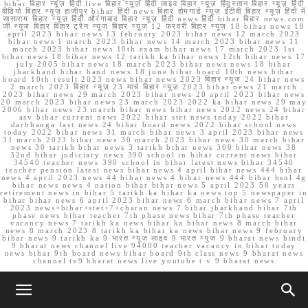
bihar बिहार न्यूज़ हिंदी live बिहार न्यूज़ हिंदी लाइव बिहार न्यूज़ हिंदुस्तान बिहार न्यूज़ हिंदी
वीडियो बिहार न्यूज़ हाजीपुर bihar हिंदी news बिहार होमगार्ड न्यूज़ ईटीवी बिहार न्यूज़ हिंदी में
सासाराम बिहार न्यूज़ हिंदी औरंगाबाद बिहार न्यूज़ हिंदी news हिंदी bihar बिहार news.com
जी न्यूज बिहार बिहार ट्रेन न्यूज़ बिहार न्यूज़ 12 फरवरी बिहार न्यूज़ 18 bihar news 18
april 2023 bihar news 13 february 2023 bihar news 12 march 2023
bihar news 1 march 2023 bihar news 14 march 2023 bihar news 11
march 2023 bihar news 10th exam bihar news 17 march 2023 1st
bihar news 18 bihar news 12 tarikh ka bihar news 12th bihar news 17
july 2005 bihar news 18 march 2023 bihar news news 18 bihar
jharkhand bihar band news 18 june bihar board 10th news bihar
board 10th result 2023 news bihar news 2023 बिहार न्यूज़ 24 bihar news
2 march 2023 बिहार न्यूज़ 23 मार्च बिहार न्यूज़ 2023 bihar news 21 march
2023 bihar news 29 march 2023 bihar news 20 april 2023 bihar news
20 march 2023 bihar news 23 march 2023 2022 ka bihar news 29 may
2006 bihar news 23 march bihar news bihar news 2022 news 24 bihar
asv bihar current news 2022 bihar stet news today 2022 bihar
darbhanga fast news 24 bihar board news 2022 bihar school news
today 2022 bihar news 31 march bihar news 3 april 2023 bihar news
31 march 2023 bihar news 30 march 2023 bihar news 30 march bihar
news 30 tarikh bihar news 3 tarikh bihar news 360 bihar news 38
32nd bihar judiciary news 390 school in bihar current news bihar
34540 teacher news 390 school in bihar latest news bihar 34540
teacher pension latest news bihar news 4 april bihar news 444 bihar
news 4 april 2023 news 44 bihar news 4 bihar news 444 bihar bsnl 4g
bihar news news 4 nation bihar bihar news 5 april 2023 50 years
retirement news in bihar 5 tarikh ka bihar ka news top 5 newspaper in
bihar bihar news 6 april 2023 bihar news 6 march bihar news 7 april
2023 news+bihar+stet+7+charan news 7 bihar jharkhand bihar 7th
phase news bihar teacher 7th phase news bihar 7th phase teacher
vacancy news 7 tarikh ka news bihar ka bihar news 8 march bihar
news 8 march 2023 8 tarikh ka bihar ka news bihar news 9 february
bihar news 9 tarikh ka 9 भारत न्यूज़ लाइव 9 भारत न्यूज़ 9 bharat news hindi
9 bharat news channel live 94000 teacher vacancy in bihar today
news bihar 9th board news bihar board 9th class news 9 bharat news
channel tv9 bharat news live youtube t v 9 bharat news