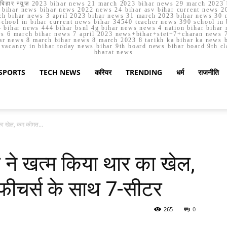
मार्च बिहार न्यूज़ 2023 bihar news 21 march 2023 bihar news 29 march 2
ihar news bihar news 2022 news 24 bihar asv bihar current news 20
h bihar news 3 april 2023 bihar news 31 march 2023 bihar news 30 
chool in bihar current news bihar 34540 teacher news 390 school in 
 bihar news 444 bihar bsnl 4g bihar news news 4 nation bihar bihar n
ws 6 march bihar news 7 april 2023 news+bihar+stet+7+charan news 7
ar news 8 march bihar news 8 march 2023 8 tarikh ka bihar ka news bih
er vacancy in bihar today news bihar 9th board news bihar board 9th c
bharat news
SPORTS
TECH NEWS
करियर
TRENDING
धर्म
राजनीति
 का खेल, कम कीमत...
ार ने खत्म किया थार का खेल,
फीचर्स के साथ 7-सीटर
265
0