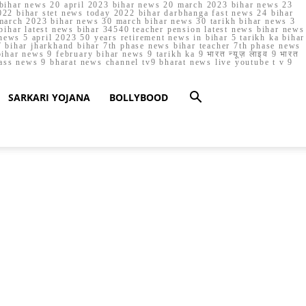
023 bihar news 20 april 2023 bihar news 20 march 2023 bihar news 23
22 bihar stet news today 2022 bihar darbhanga fast news 24 bihar
march 2023 bihar news 30 march bihar news 30 tarikh bihar news 3
bihar latest news bihar 34540 teacher pension latest news bihar news
ews 5 april 2023 50 years retirement news in bihar 5 tarikh ka bihar
 bihar jharkhand bihar 7th phase news bihar teacher 7th phase news
ar news 9 february bihar news 9 tarikh ka 9 भारत न्यूज़ लाइव 9 भारत
lass news 9 bharat news channel tv9 bharat news live youtube t v 9
SARKARI YOJANA
BOLLYBOOD