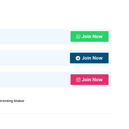
Join Now
Join Now
Join Now
trending khabar