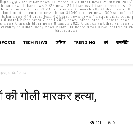
मार्च बिहार न्यूज़ 2023 bihar news 21 march 2023 bihar news 29 march 2
ihar news bihar news 2022 news 24 bihar asv bihar current news 20
h bihar news 3 april 2023 bihar news 31 march 2023 bihar news 30 
chool in bihar current news bihar 34540 teacher news 390 school in 
 bihar news 444 bihar bsnl 4g bihar news news 4 nation bihar bihar n
ws 6 march bihar news 7 april 2023 news+bihar+stet+7+charan news 7
ar news 8 march bihar news 8 march 2023 8 tarikh ka bihar ka news bih
er vacancy in bihar today news bihar 9th board news bihar board 9th c
bharat news
SPORTS
TECH NEWS
करियर
TRENDING
धर्म
राजनीति
हत्या, इलाके में तनाव
ों की गोली मारकर हत्या,
101
0