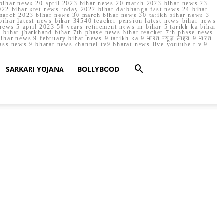
023 bihar news 20 april 2023 bihar news 20 march 2023 bihar news 23
22 bihar stet news today 2022 bihar darbhanga fast news 24 bihar
march 2023 bihar news 30 march bihar news 30 tarikh bihar news 3
bihar latest news bihar 34540 teacher pension latest news bihar news
ews 5 april 2023 50 years retirement news in bihar 5 tarikh ka bihar
 bihar jharkhand bihar 7th phase news bihar teacher 7th phase news
ar news 9 february bihar news 9 tarikh ka 9 भारत न्यूज़ लाइव 9 भारत
lass news 9 bharat news channel tv9 bharat news live youtube t v 9
SARKARI YOJANA
BOLLYBOOD