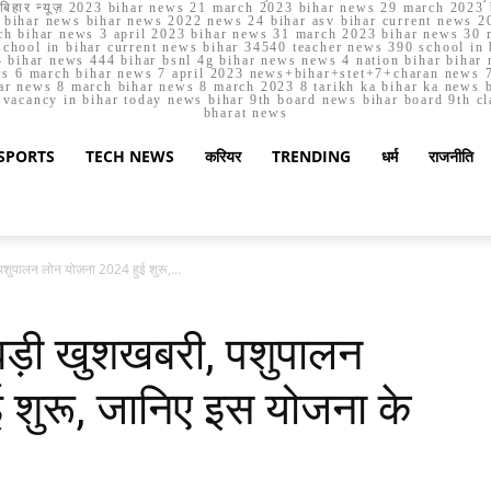
मार्च बिहार न्यूज़ 2023 bihar news 21 march 2023 bihar news 29 march 2
ihar news bihar news 2022 news 24 bihar asv bihar current news 20
h bihar news 3 april 2023 bihar news 31 march 2023 bihar news 30 
chool in bihar current news bihar 34540 teacher news 390 school in 
 bihar news 444 bihar bsnl 4g bihar news news 4 nation bihar bihar n
ws 6 march bihar news 7 april 2023 news+bihar+stet+7+charan news 7
ar news 8 march bihar news 8 march 2023 8 tarikh ka bihar ka news bih
er vacancy in bihar today news bihar 9th board news bihar board 9th c
bharat news
SPORTS
TECH NEWS
करियर
TRENDING
धर्म
राजनीति
 पशुपालन लोन योजना 2024 हुई शुरू,...
 बड़ी खुशखबरी, पशुपालन
 शुरू, जानिए इस योजना के