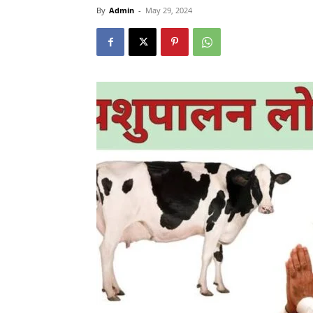
By
Admin
-
May 29, 2024