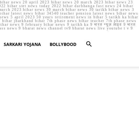
023 bihar news 20 april 2023 bihar news 20 march 2023 bihar news 23
22 bihar stet news today 2022 bihar darbhanga fast news 24 bihar
march 2023 bihar news 30 march bihar news 30 tarikh bihar news 3
bihar latest news bihar 34540 teacher pension latest news bihar news
ews 5 april 2023 50 years retirement news in bihar 5 tarikh ka bihar
 bihar jharkhand bihar 7th phase news bihar teacher 7th phase news
ar news 9 february bihar news 9 tarikh ka 9 भारत न्यूज़ लाइव 9 भारत
lass news 9 bharat news channel tv9 bharat news live youtube t v 9
SARKARI YOJANA
BOLLYBOOD