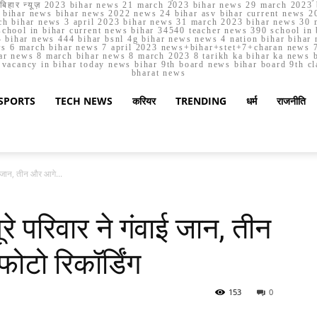
मार्च बिहार न्यूज़ 2023 bihar news 21 march 2023 bihar news 29 march 2
ihar news bihar news 2022 news 24 bihar asv bihar current news 20
h bihar news 3 april 2023 bihar news 31 march 2023 bihar news 30 
chool in bihar current news bihar 34540 teacher news 390 school in 
 bihar news 444 bihar bsnl 4g bihar news news 4 nation bihar bihar n
ws 6 march bihar news 7 april 2023 news+bihar+stet+7+charan news 7
ar news 8 march bihar news 8 march 2023 8 tarikh ka bihar ka news bih
er vacancy in bihar today news bihar 9th board news bihar board 9th c
bharat news
SPORTS
TECH NEWS
करियर
TRENDING
धर्म
राजनीति
ाई जान, तीन और आगे...
रे परिवार ने गंवाई जान, तीन
ोटो रिकॉर्डिंग
153
0