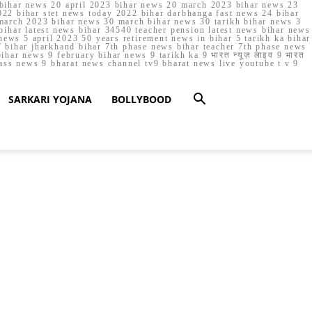
023 bihar news 20 april 2023 bihar news 20 march 2023 bihar news 23
22 bihar stet news today 2022 bihar darbhanga fast news 24 bihar
march 2023 bihar news 30 march bihar news 30 tarikh bihar news 3
bihar latest news bihar 34540 teacher pension latest news bihar news
ews 5 april 2023 50 years retirement news in bihar 5 tarikh ka bihar
 bihar jharkhand bihar 7th phase news bihar teacher 7th phase news
ar news 9 february bihar news 9 tarikh ka 9 भारत न्यूज़ लाइव 9 भारत
lass news 9 bharat news channel tv9 bharat news live youtube t v 9
SARKARI YOJANA
BOLLYBOOD