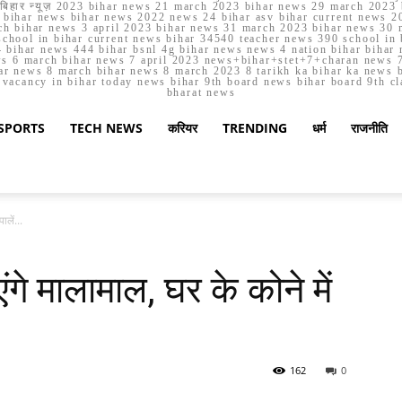
मार्च बिहार न्यूज़ 2023 bihar news 21 march 2023 bihar news 29 march 2
ihar news bihar news 2022 news 24 bihar asv bihar current news 20
h bihar news 3 april 2023 bihar news 31 march 2023 bihar news 30 
chool in bihar current news bihar 34540 teacher news 390 school in 
 bihar news 444 bihar bsnl 4g bihar news news 4 nation bihar bihar n
ws 6 march bihar news 7 april 2023 news+bihar+stet+7+charan news 7
ar news 8 march bihar news 8 march 2023 8 tarikh ka bihar ka news bih
er vacancy in bihar today news bihar 9th board news bihar board 9th c
bharat news
SPORTS
TECH NEWS
करियर
TRENDING
धर्म
राजनीति
ालें...
ंगे मालामाल, घर के कोने में
162
0