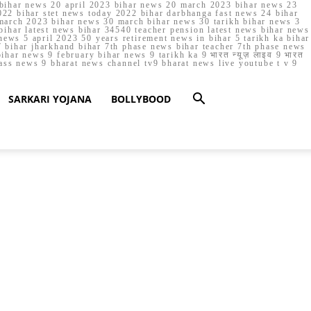
023 bihar news 20 april 2023 bihar news 20 march 2023 bihar news 23
22 bihar stet news today 2022 bihar darbhanga fast news 24 bihar
march 2023 bihar news 30 march bihar news 30 tarikh bihar news 3
bihar latest news bihar 34540 teacher pension latest news bihar news
ews 5 april 2023 50 years retirement news in bihar 5 tarikh ka bihar
 bihar jharkhand bihar 7th phase news bihar teacher 7th phase news
ar news 9 february bihar news 9 tarikh ka 9 भारत न्यूज़ लाइव 9 भारत
lass news 9 bharat news channel tv9 bharat news live youtube t v 9
SARKARI YOJANA
BOLLYBOOD