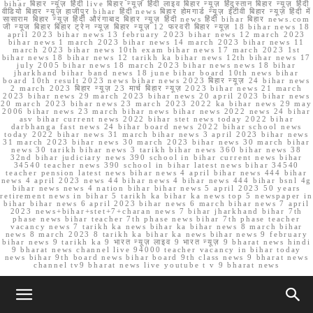
bihar बिहार न्यूज़ हिंदी live बिहार न्यूज़ हिंदी लाइव बिहार न्यूज़ हिंदुस्तान बिहार न्यूज़ हिंदी
वीडियो बिहार न्यूज़ हाजीपुर bihar हिंदी news बिहार होमगार्ड न्यूज़ ईटीवी बिहार न्यूज़ हिंदी में
सासाराम बिहार न्यूज़ हिंदी औरंगाबाद बिहार न्यूज़ हिंदी news हिंदी bihar बिहार news.com
जी न्यूज बिहार बिहार ट्रेन न्यूज़ बिहार न्यूज़ 12 फरवरी बिहार न्यूज़ 18 bihar news 18
april 2023 bihar news 13 february 2023 bihar news 12 march 2023
bihar news 1 march 2023 bihar news 14 march 2023 bihar news 11
march 2023 bihar news 10th exam bihar news 17 march 2023 1st
bihar news 18 bihar news 12 tarikh ka bihar news 12th bihar news 17
july 2005 bihar news 18 march 2023 bihar news news 18 bihar
jharkhand bihar band news 18 june bihar board 10th news bihar
board 10th result 2023 news bihar news 2023 बिहार न्यूज़ 24 bihar news
2 march 2023 बिहार न्यूज़ 23 मार्च बिहार न्यूज़ 2023 bihar news 21 march
2023 bihar news 29 march 2023 bihar news 20 april 2023 bihar news
20 march 2023 bihar news 23 march 2023 2022 ka bihar news 29 may
2006 bihar news 23 march bihar news bihar news 2022 news 24 bihar
asv bihar current news 2022 bihar stet news today 2022 bihar
darbhanga fast news 24 bihar board news 2022 bihar school news
today 2022 bihar news 31 march bihar news 3 april 2023 bihar news
31 march 2023 bihar news 30 march 2023 bihar news 30 march bihar
news 30 tarikh bihar news 3 tarikh bihar news 360 bihar news 38
32nd bihar judiciary news 390 school in bihar current news bihar
34540 teacher news 390 school in bihar latest news bihar 34540
teacher pension latest news bihar news 4 april bihar news 444 bihar
news 4 april 2023 news 44 bihar news 4 bihar news 444 bihar bsnl 4g
bihar news news 4 nation bihar bihar news 5 april 2023 50 years
retirement news in bihar 5 tarikh ka bihar ka news top 5 newspaper in
bihar bihar news 6 april 2023 bihar news 6 march bihar news 7 april
2023 news+bihar+stet+7+charan news 7 bihar jharkhand bihar 7th
phase news bihar teacher 7th phase news bihar 7th phase teacher
vacancy news 7 tarikh ka news bihar ka bihar news 8 march bihar
news 8 march 2023 8 tarikh ka bihar ka news bihar news 9 february
bihar news 9 tarikh ka 9 भारत न्यूज़ लाइव 9 भारत न्यूज़ 9 bharat news hindi
9 bharat news channel live 94000 teacher vacancy in bihar today
news bihar 9th board news bihar board 9th class news 9 bharat news
channel tv9 bharat news live youtube t v 9 bharat news