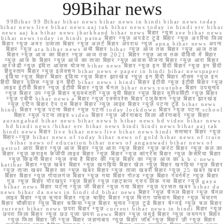
99Bihar news
99Bihar 99 Bihar bihar news bihar news in hindi bihar news today
bihar news live bihar news aaj tak bihar news today in hindi etv bihar
news aaj ka bihar news jharkhand bihar news बिहार न्यूस zee bihar news
bihar news today in hindi patna बिहार न्यूज़ अपडेट टुडे बिहार न्यूज़ अररिया जिला
बिहार न्यूज़ अमर उजाला बिहार न्यूज़ अलर्ट बिहार अपराध न्यूज़ apna bihar news अपना
बिहार न्यूज़ ara bihar news अभी बिहार bihar न्यूज़ आज तक बिहार न्यूज़ आज तक
बिहार न्यूज़ आज का बिहार न्यूज़ आज तक 2021 बिहार न्यूज़ आज तक वीडियो में बिहार
न्यूज़ आज के बिहार न्यूज़ आज का ताजा बिहार न्यूज़ आवास योजना बिहार न्यूज़ आरा बिहार
आरजेडी न्यूज़ इंदिरा आवास योजना bihar news बिहार न्यूज़ इन हिंदी बिहार न्यूज़ इन हिंदी
हिंदुस्तान बिहार न्यूज़ इलेक्शन bihar news e paper in hindi bihar newspaper
इंडिया न्यूज़ बिहार बिहार इंडिया न्यूज़ बिहार झारखंड न्यूज़ इन हिंदी बिहार मौसम न्यूज़ इन
हिंदी बिहार पुलिस न्यूज़ इन हिंदी bihar news i hindi बिहार ईटीवी न्यूज़ ईटीवी बिहार न्यूज़
लाइव ईटीवी बिहार न्यूज़ ईटीवी बिहार न्यूज़ चैनल bihar news youtube बिहार उपचुनाव
न्यूज़ बिहार उप न्यूज़ बिहार मुख्यमंत्री न्यूज़ यूपी बिहार न्यूज़ बिहार यूनिवर्सिटी न्यूज़ बिहार
न्यूज़ एबीपी bihar news a बिहार न्यूज़ एक्सप्रेस बिहार एजुकेशन न्यूज़ बिहार झारखंड
न्यूज़ एटिन बिहार ऐप एम बिहार बिहार न्यूज़ लाइव बिहार न्यूज़ पटना टुडे bihar news
hindi बिहार न्यूज़ पटना बिहार न्यूज़ पटना today lockdown बिहार न्यूज़ पटना school
बिहार न्यूज़ पटना लाइव video बिहार न्यूज़ औरंगाबाद जिला औरंगाबाद न्यूज़ बिहार
aurangabad bihar news bihar news h bihar news hd video bihar news
hd hindi news /bihar etv bihar news hindi hindi news bihar aaj tak
hindi news बिहार live bihar news live bihar news hindi समाचार बिहार न्यूज़
बिहार+न्यूज़ bihar news of today bihar news of gold bihar news of train
bihar news of education bihar news of anganwadi bihar news of
petrol आरा बिहार न्यूज़ आज बिहार न्यूज़ आरा न्यूज़ बिहार न्यूज़ करंट बिहार न्यूज़ कल का
बिहार न्यूज़ क्राइम केजीपी लाइव बिहार न्यूज़ बिहार न्यूज़ कांग्रेस बिहार न्यूज़ केसरिया बिहार
न्यूज़ किडनी बिहार न्यूज़ क्या है बिहार की न्यूज़ बिहार का न्यूज़ आज का k b c news
katihar बिहार न्यूज़ खबर बिहार न्यूज़ खगड़िया बिहार खेल न्यूज़ बिहार खगड़िया न्यूज़ बिहार
न्यूज़ ताजा खबर बिहार का न्यूज़ खबर बिहार न्यूज़ ताजा खबरी बिहार न्यूज़ 25 खबर खबर
बिहार बिहार न्यूज़ गोपालगंज बिहार न्यूज़ गया बिहार गोल्ड न्यूज़ बिहार गवर्नमेंट न्यूज़ बिहार
गुड न्यूज़ बिहार गोरखपुर न्यूज़ बिहार न्यूज़ व्हाट्सप्प ग्रुप लिंक गया बिहार न्यूज़ gaya
bihar news बिहार घटना न्यूज़ जी बिहार न्यूज़ गया बिहार न्यूज़ प्रभात खबर bihar da
news bihar da news in hindi dd bihar news बिहार न्यूज़ चैनल बिहार न्यूज़ चैनल
लाइव बिहार न्यूज़ चुनाव बिहार न्यूज़ चाहिए बिहार न्यूज़ चिराग पासवान बिहार न्यूज़ चंपारण
बिहार चौकीदार न्यूज़ बिहार चकिया न्यूज़ बिहार चुनाव न्यूज़ टुडे बिहार चेन्नई न्यूज़ चल बिहार
current bihar news छपरा बिहार न्यूज़ current bihar news in hindi बिहार न्यूज़
छपरा जिला बिहार न्यूज़ छठ पूजा छपरा news बिहार न्यूज़ जमुई बिहार न्यूज़ जयनगर बिहार
न्यूज़ जिला बिहार जी न्यूज़ बिहार जहानाबाद न्यूज़ बिहार जॉब न्यूज़ बिहार ज़ी न्यूज़ बिहार