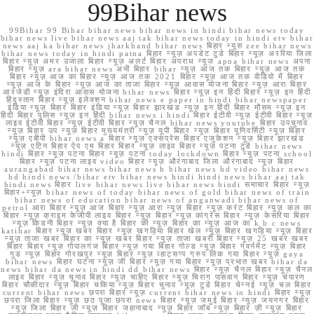
99Bihar news
99Bihar 99 Bihar bihar news bihar news in hindi bihar news today
bihar news live bihar news aaj tak bihar news today in hindi etv bihar
news aaj ka bihar news jharkhand bihar news बिहार न्यूस zee bihar news
bihar news today in hindi patna बिहार न्यूज़ अपडेट टुडे बिहार न्यूज़ अररिया जिला
बिहार न्यूज़ अमर उजाला बिहार न्यूज़ अलर्ट बिहार अपराध न्यूज़ apna bihar news अपना
बिहार न्यूज़ ara bihar news अभी बिहार bihar न्यूज़ आज तक बिहार न्यूज़ आज तक
बिहार न्यूज़ आज का बिहार न्यूज़ आज तक 2021 बिहार न्यूज़ आज तक वीडियो में बिहार
न्यूज़ आज के बिहार न्यूज़ आज का ताजा बिहार न्यूज़ आवास योजना बिहार न्यूज़ आरा बिहार
आरजेडी न्यूज़ इंदिरा आवास योजना bihar news बिहार न्यूज़ इन हिंदी बिहार न्यूज़ इन हिंदी
हिंदुस्तान बिहार न्यूज़ इलेक्शन bihar news e paper in hindi bihar newspaper
इंडिया न्यूज़ बिहार बिहार इंडिया न्यूज़ बिहार झारखंड न्यूज़ इन हिंदी बिहार मौसम न्यूज़ इन
हिंदी बिहार पुलिस न्यूज़ इन हिंदी bihar news i hindi बिहार ईटीवी न्यूज़ ईटीवी बिहार न्यूज़
लाइव ईटीवी बिहार न्यूज़ ईटीवी बिहार न्यूज़ चैनल bihar news youtube बिहार उपचुनाव
न्यूज़ बिहार उप न्यूज़ बिहार मुख्यमंत्री न्यूज़ यूपी बिहार न्यूज़ बिहार यूनिवर्सिटी न्यूज़ बिहार
न्यूज़ एबीपी bihar news a बिहार न्यूज़ एक्सप्रेस बिहार एजुकेशन न्यूज़ बिहार झारखंड
न्यूज़ एटिन बिहार ऐप एम बिहार बिहार न्यूज़ लाइव बिहार न्यूज़ पटना टुडे bihar news
hindi बिहार न्यूज़ पटना बिहार न्यूज़ पटना today lockdown बिहार न्यूज़ पटना school
बिहार न्यूज़ पटना लाइव video बिहार न्यूज़ औरंगाबाद जिला औरंगाबाद न्यूज़ बिहार
aurangabad bihar news bihar news h bihar news hd video bihar news
hd hindi news /bihar etv bihar news hindi hindi news bihar aaj tak
hindi news बिहार live bihar news live bihar news hindi समाचार बिहार न्यूज़
बिहार+न्यूज़ bihar news of today bihar news of gold bihar news of train
bihar news of education bihar news of anganwadi bihar news of
petrol आरा बिहार न्यूज़ आज बिहार न्यूज़ आरा न्यूज़ बिहार न्यूज़ करंट बिहार न्यूज़ कल का
बिहार न्यूज़ क्राइम केजीपी लाइव बिहार न्यूज़ बिहार न्यूज़ कांग्रेस बिहार न्यूज़ केसरिया बिहार
न्यूज़ किडनी बिहार न्यूज़ क्या है बिहार की न्यूज़ बिहार का न्यूज़ आज का k b c news
katihar बिहार न्यूज़ खबर बिहार न्यूज़ खगड़िया बिहार खेल न्यूज़ बिहार खगड़िया न्यूज़ बिहार
न्यूज़ ताजा खबर बिहार का न्यूज़ खबर बिहार न्यूज़ ताजा खबरी बिहार न्यूज़ 25 खबर खबर
बिहार बिहार न्यूज़ गोपालगंज बिहार न्यूज़ गया बिहार गोल्ड न्यूज़ बिहार गवर्नमेंट न्यूज़ बिहार
गुड न्यूज़ बिहार गोरखपुर न्यूज़ बिहार न्यूज़ व्हाट्सप्प ग्रुप लिंक गया बिहार न्यूज़ gaya
bihar news बिहार घटना न्यूज़ जी बिहार न्यूज़ गया बिहार न्यूज़ प्रभात खबर bihar da
news bihar da news in hindi dd bihar news बिहार न्यूज़ चैनल बिहार न्यूज़ चैनल
लाइव बिहार न्यूज़ चुनाव बिहार न्यूज़ चाहिए बिहार न्यूज़ चिराग पासवान बिहार न्यूज़ चंपारण
बिहार चौकीदार न्यूज़ बिहार चकिया न्यूज़ बिहार चुनाव न्यूज़ टुडे बिहार चेन्नई न्यूज़ चल बिहार
current bihar news छपरा बिहार न्यूज़ current bihar news in hindi बिहार न्यूज़
छपरा जिला बिहार न्यूज़ छठ पूजा छपरा news बिहार न्यूज़ जमुई बिहार न्यूज़ जयनगर बिहार
न्यूज़ जिला बिहार जी न्यूज़ बिहार जहानाबाद न्यूज़ बिहार जॉब न्यूज़ बिहार ज़ी न्यूज़ बिहार