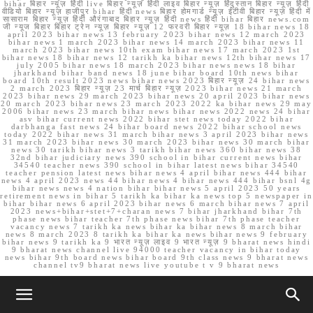
bihar बिहार न्यूज़ हिंदी live बिहार न्यूज़ हिंदी लाइव बिहार न्यूज़ हिंदुस्तान बिहार न्यूज़ हिंदी
वीडियो बिहार न्यूज़ हाजीपुर bihar हिंदी news बिहार होमगार्ड न्यूज़ ईटीवी बिहार न्यूज़ हिंदी में
सासाराम बिहार न्यूज़ हिंदी औरंगाबाद बिहार न्यूज़ हिंदी news हिंदी bihar बिहार news.com
जी न्यूज बिहार बिहार ट्रेन न्यूज़ बिहार न्यूज़ 12 फरवरी बिहार न्यूज़ 18 bihar news 18
april 2023 bihar news 13 february 2023 bihar news 12 march 2023
bihar news 1 march 2023 bihar news 14 march 2023 bihar news 11
march 2023 bihar news 10th exam bihar news 17 march 2023 1st
bihar news 18 bihar news 12 tarikh ka bihar news 12th bihar news 17
july 2005 bihar news 18 march 2023 bihar news news 18 bihar
jharkhand bihar band news 18 june bihar board 10th news bihar
board 10th result 2023 news bihar news 2023 बिहार न्यूज़ 24 bihar news
2 march 2023 बिहार न्यूज़ 23 मार्च बिहार न्यूज़ 2023 bihar news 21 march
2023 bihar news 29 march 2023 bihar news 20 april 2023 bihar news
20 march 2023 bihar news 23 march 2023 2022 ka bihar news 29 may
2006 bihar news 23 march bihar news bihar news 2022 news 24 bihar
asv bihar current news 2022 bihar stet news today 2022 bihar
darbhanga fast news 24 bihar board news 2022 bihar school news
today 2022 bihar news 31 march bihar news 3 april 2023 bihar news
31 march 2023 bihar news 30 march 2023 bihar news 30 march bihar
news 30 tarikh bihar news 3 tarikh bihar news 360 bihar news 38
32nd bihar judiciary news 390 school in bihar current news bihar
34540 teacher news 390 school in bihar latest news bihar 34540
teacher pension latest news bihar news 4 april bihar news 444 bihar
news 4 april 2023 news 44 bihar news 4 bihar news 444 bihar bsnl 4g
bihar news news 4 nation bihar bihar news 5 april 2023 50 years
retirement news in bihar 5 tarikh ka bihar ka news top 5 newspaper in
bihar bihar news 6 april 2023 bihar news 6 march bihar news 7 april
2023 news+bihar+stet+7+charan news 7 bihar jharkhand bihar 7th
phase news bihar teacher 7th phase news bihar 7th phase teacher
vacancy news 7 tarikh ka news bihar ka bihar news 8 march bihar
news 8 march 2023 8 tarikh ka bihar ka news bihar news 9 february
bihar news 9 tarikh ka 9 भारत न्यूज़ लाइव 9 भारत न्यूज़ 9 bharat news hindi
9 bharat news channel live 94000 teacher vacancy in bihar today
news bihar 9th board news bihar board 9th class news 9 bharat news
channel tv9 bharat news live youtube t v 9 bharat news