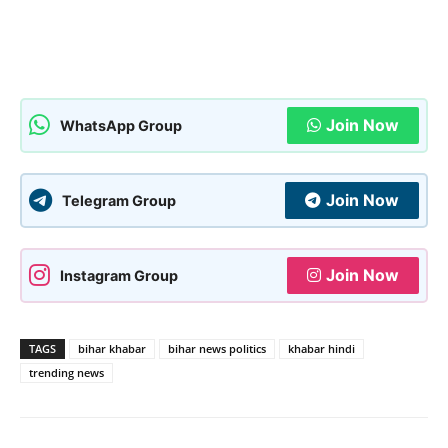
Join Now
WhatsApp Group
Join Now
Telegram Group
Join Now
Instagram Group
TAGS
bihar khabar
bihar news politics
khabar hindi
trending news