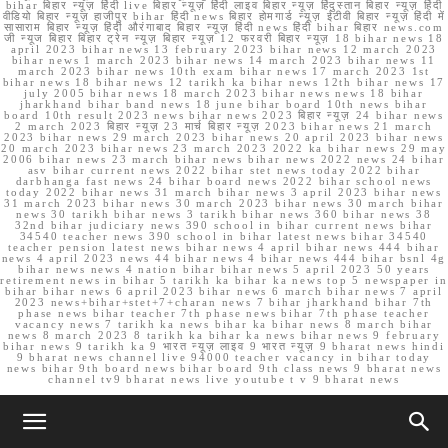
bihar बिहार न्यूज़ हिंदी live बिहार न्यूज़ हिंदी लाइव बिहार न्यूज़ हिंदुस्तान बिहार न्यूज़ हिंदी
वीडियो बिहार न्यूज़ हाजीपुर bihar हिंदी news बिहार होमगार्ड न्यूज़ ईटीवी बिहार न्यूज़ हिंदी में
सासाराम बिहार न्यूज़ हिंदी औरंगाबाद बिहार न्यूज़ हिंदी news हिंदी bihar बिहार news.com
जी न्यूज बिहार बिहार ट्रेन न्यूज़ बिहार न्यूज़ 12 फरवरी बिहार न्यूज़ 18 bihar news 18
april 2023 bihar news 13 february 2023 bihar news 12 march 2023
bihar news 1 march 2023 bihar news 14 march 2023 bihar news 11
march 2023 bihar news 10th exam bihar news 17 march 2023 1st
bihar news 18 bihar news 12 tarikh ka bihar news 12th bihar news 17
july 2005 bihar news 18 march 2023 bihar news news 18 bihar
jharkhand bihar band news 18 june bihar board 10th news bihar
board 10th result 2023 news bihar news 2023 बिहार न्यूज़ 24 bihar news
2 march 2023 बिहार न्यूज़ 23 मार्च बिहार न्यूज़ 2023 bihar news 21 march
2023 bihar news 29 march 2023 bihar news 20 april 2023 bihar news
20 march 2023 bihar news 23 march 2023 2022 ka bihar news 29 may
2006 bihar news 23 march bihar news bihar news 2022 news 24 bihar
asv bihar current news 2022 bihar stet news today 2022 bihar
darbhanga fast news 24 bihar board news 2022 bihar school news
today 2022 bihar news 31 march bihar news 3 april 2023 bihar news
31 march 2023 bihar news 30 march 2023 bihar news 30 march bihar
news 30 tarikh bihar news 3 tarikh bihar news 360 bihar news 38
32nd bihar judiciary news 390 school in bihar current news bihar
34540 teacher news 390 school in bihar latest news bihar 34540
teacher pension latest news bihar news 4 april bihar news 444 bihar
news 4 april 2023 news 44 bihar news 4 bihar news 444 bihar bsnl 4g
bihar news news 4 nation bihar bihar news 5 april 2023 50 years
retirement news in bihar 5 tarikh ka bihar ka news top 5 newspaper in
bihar bihar news 6 april 2023 bihar news 6 march bihar news 7 april
2023 news+bihar+stet+7+charan news 7 bihar jharkhand bihar 7th
phase news bihar teacher 7th phase news bihar 7th phase teacher
vacancy news 7 tarikh ka news bihar ka bihar news 8 march bihar
news 8 march 2023 8 tarikh ka bihar ka news bihar news 9 february
bihar news 9 tarikh ka 9 भारत न्यूज़ लाइव 9 भारत न्यूज़ 9 bharat news hindi
9 bharat news channel live 94000 teacher vacancy in bihar today
news bihar 9th board news bihar board 9th class news 9 bharat news
channel tv9 bharat news live youtube t v 9 bharat news