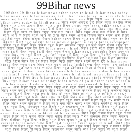
99Bihar news
99Bihar 99 Bihar bihar news bihar news in hindi bihar news today
bihar news live bihar news aaj tak bihar news today in hindi etv bihar
news aaj ka bihar news jharkhand bihar news बिहार न्यूस zee bihar news
bihar news today in hindi patna बिहार न्यूज़ अपडेट टुडे बिहार न्यूज़ अररिया जिला
बिहार न्यूज़ अमर उजाला बिहार न्यूज़ अलर्ट बिहार अपराध न्यूज़ apna bihar news अपना
बिहार न्यूज़ ara bihar news अभी बिहार bihar न्यूज़ आज तक बिहार न्यूज़ आज तक
बिहार न्यूज़ आज का बिहार न्यूज़ आज तक 2021 बिहार न्यूज़ आज तक वीडियो में बिहार
न्यूज़ आज के बिहार न्यूज़ आज का ताजा बिहार न्यूज़ आवास योजना बिहार न्यूज़ आरा बिहार
आरजेडी न्यूज़ इंदिरा आवास योजना bihar news बिहार न्यूज़ इन हिंदी बिहार न्यूज़ इन हिंदी
हिंदुस्तान बिहार न्यूज़ इलेक्शन bihar news e paper in hindi bihar newspaper
इंडिया न्यूज़ बिहार बिहार इंडिया न्यूज़ बिहार झारखंड न्यूज़ इन हिंदी बिहार मौसम न्यूज़ इन
हिंदी बिहार पुलिस न्यूज़ इन हिंदी bihar news i hindi बिहार ईटीवी न्यूज़ ईटीवी बिहार न्यूज़
लाइव ईटीवी बिहार न्यूज़ ईटीवी बिहार न्यूज़ चैनल bihar news youtube बिहार उपचुनाव
न्यूज़ बिहार उप न्यूज़ बिहार मुख्यमंत्री न्यूज़ यूपी बिहार न्यूज़ बिहार यूनिवर्सिटी न्यूज़ बिहार
न्यूज़ एबीपी bihar news a बिहार न्यूज़ एक्सप्रेस बिहार एजुकेशन न्यूज़ बिहार झारखंड
न्यूज़ एटिन बिहार ऐप एम बिहार बिहार न्यूज़ लाइव बिहार न्यूज़ पटना टुडे bihar news
hindi बिहार न्यूज़ पटना बिहार न्यूज़ पटना today lockdown बिहार न्यूज़ पटना school
बिहार न्यूज़ पटना लाइव video बिहार न्यूज़ औरंगाबाद जिला औरंगाबाद न्यूज़ बिहार
aurangabad bihar news bihar news h bihar news hd video bihar news
hd hindi news /bihar etv bihar news hindi hindi news bihar aaj tak
hindi news बिहार live bihar news live bihar news hindi समाचार बिहार न्यूज़
बिहार+न्यूज़ bihar news of today bihar news of gold bihar news of train
bihar news of education bihar news of anganwadi bihar news of
petrol आरा बिहार न्यूज़ आज बिहार न्यूज़ आरा न्यूज़ बिहार न्यूज़ करंट बिहार न्यूज़ कल का
बिहार न्यूज़ क्राइम केजीपी लाइव बिहार न्यूज़ बिहार न्यूज़ कांग्रेस बिहार न्यूज़ केसरिया बिहार
न्यूज़ किडनी बिहार न्यूज़ क्या है बिहार की न्यूज़ बिहार का न्यूज़ आज का k b c news
katihar बिहार न्यूज़ खबर बिहार न्यूज़ खगड़िया बिहार खेल न्यूज़ बिहार खगड़िया न्यूज़ बिहार
न्यूज़ ताजा खबर बिहार का न्यूज़ खबर बिहार न्यूज़ ताजा खबरी बिहार न्यूज़ 25 खबर खबर
बिहार बिहार न्यूज़ गोपालगंज बिहार न्यूज़ गया बिहार गोल्ड न्यूज़ बिहार गवर्नमेंट न्यूज़ बिहार
गुड न्यूज़ बिहार गोरखपुर न्यूज़ बिहार न्यूज़ व्हाट्सप्प ग्रुप लिंक गया बिहार न्यूज़ gaya
bihar news बिहार घटना न्यूज़ जी बिहार न्यूज़ गया बिहार न्यूज़ प्रभात खबर bihar da
news bihar da news in hindi dd bihar news बिहार न्यूज़ चैनल बिहार न्यूज़ चैनल
लाइव बिहार न्यूज़ चुनाव बिहार न्यूज़ चाहिए बिहार न्यूज़ चिराग पासवान बिहार न्यूज़ चंपारण
बिहार चौकीदार न्यूज़ बिहार चकिया न्यूज़ बिहार चुनाव न्यूज़ टुडे बिहार चेन्नई न्यूज़ चल बिहार
current bihar news छपरा बिहार न्यूज़ current bihar news in hindi बिहार न्यूज़
छपरा जिला बिहार न्यूज़ छठ पूजा छपरा news बिहार न्यूज़ जमुई बिहार न्यूज़ जयनगर बिहार
न्यूज़ जिला बिहार जी न्यूज़ बिहार जहानाबाद न्यूज़ बिहार जॉब न्यूज़ बिहार ज़ी न्यूज़ बिहार