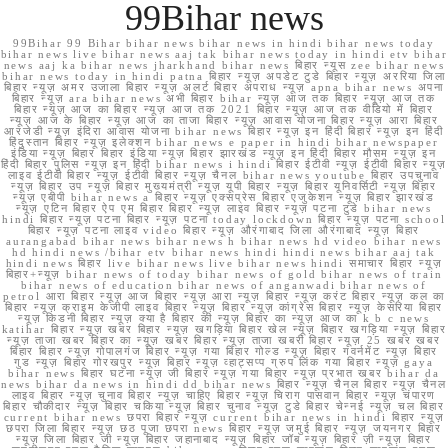
99Bihar news
99Bihar 99 Bihar bihar news bihar news in hindi bihar news today
bihar news live bihar news aaj tak bihar news today in hindi etv bihar
news aaj ka bihar news jharkhand bihar news बिहार न्यूस zee bihar news
bihar news today in hindi patna बिहार न्यूज़ अपडेट टुडे बिहार न्यूज़ अररिया जिला
बिहार न्यूज़ अमर उजाला बिहार न्यूज़ अलर्ट बिहार अपराध न्यूज़ apna bihar news अपना
बिहार न्यूज़ ara bihar news अभी बिहार bihar न्यूज़ आज तक बिहार न्यूज़ आज तक
बिहार न्यूज़ आज का बिहार न्यूज़ आज तक 2021 बिहार न्यूज़ आज तक वीडियो में बिहार
न्यूज़ आज के बिहार न्यूज़ आज का ताजा बिहार न्यूज़ आवास योजना बिहार न्यूज़ आरा बिहार
आरजेडी न्यूज़ इंदिरा आवास योजना bihar news बिहार न्यूज़ इन हिंदी बिहार न्यूज़ इन हिंदी
हिंदुस्तान बिहार न्यूज़ इलेक्शन bihar news e paper in hindi bihar newspaper
इंडिया न्यूज़ बिहार बिहार इंडिया न्यूज़ बिहार झारखंड न्यूज़ इन हिंदी बिहार मौसम न्यूज़ इन
हिंदी बिहार पुलिस न्यूज़ इन हिंदी bihar news i hindi बिहार ईटीवी न्यूज़ ईटीवी बिहार न्यूज़
लाइव ईटीवी बिहार न्यूज़ ईटीवी बिहार न्यूज़ चैनल bihar news youtube बिहार उपचुनाव
न्यूज़ बिहार उप न्यूज़ बिहार मुख्यमंत्री न्यूज़ यूपी बिहार न्यूज़ बिहार यूनिवर्सिटी न्यूज़ बिहार
न्यूज़ एबीपी bihar news a बिहार न्यूज़ एक्सप्रेस बिहार एजुकेशन न्यूज़ बिहार झारखंड
न्यूज़ एटिन बिहार ऐप एम बिहार बिहार न्यूज़ लाइव बिहार न्यूज़ पटना टुडे bihar news
hindi बिहार न्यूज़ पटना बिहार न्यूज़ पटना today lockdown बिहार न्यूज़ पटना school
बिहार न्यूज़ पटना लाइव video बिहार न्यूज़ औरंगाबाद जिला औरंगाबाद न्यूज़ बिहार
aurangabad bihar news bihar news h bihar news hd video bihar news
hd hindi news /bihar etv bihar news hindi hindi news bihar aaj tak
hindi news बिहार live bihar news live bihar news hindi समाचार बिहार न्यूज़
बिहार+न्यूज़ bihar news of today bihar news of gold bihar news of train
bihar news of education bihar news of anganwadi bihar news of
petrol आरा बिहार न्यूज़ आज बिहार न्यूज़ आरा न्यूज़ बिहार न्यूज़ करंट बिहार न्यूज़ कल का
बिहार न्यूज़ क्राइम केजीपी लाइव बिहार न्यूज़ बिहार न्यूज़ कांग्रेस बिहार न्यूज़ केसरिया बिहार
न्यूज़ किडनी बिहार न्यूज़ क्या है बिहार की न्यूज़ बिहार का न्यूज़ आज का k b c news
katihar बिहार न्यूज़ खबर बिहार न्यूज़ खगड़िया बिहार खेल न्यूज़ बिहार खगड़िया न्यूज़ बिहार
न्यूज़ ताजा खबर बिहार का न्यूज़ खबर बिहार न्यूज़ ताजा खबरी बिहार न्यूज़ 25 खबर खबर
बिहार बिहार न्यूज़ गोपालगंज बिहार न्यूज़ गया बिहार गोल्ड न्यूज़ बिहार गवर्नमेंट न्यूज़ बिहार
गुड न्यूज़ बिहार गोरखपुर न्यूज़ बिहार न्यूज़ व्हाट्सप्प ग्रुप लिंक गया बिहार न्यूज़ gaya
bihar news बिहार घटना न्यूज़ जी बिहार न्यूज़ गया बिहार न्यूज़ प्रभात खबर bihar da
news bihar da news in hindi dd bihar news बिहार न्यूज़ चैनल बिहार न्यूज़ चैनल
लाइव बिहार न्यूज़ चुनाव बिहार न्यूज़ चाहिए बिहार न्यूज़ चिराग पासवान बिहार न्यूज़ चंपारण
बिहार चौकीदार न्यूज़ बिहार चकिया न्यूज़ बिहार चुनाव न्यूज़ टुडे बिहार चेन्नई न्यूज़ चल बिहार
current bihar news छपरा बिहार न्यूज़ current bihar news in hindi बिहार न्यूज़
छपरा जिला बिहार न्यूज़ छठ पूजा छपरा news बिहार न्यूज़ जमुई बिहार न्यूज़ जयनगर बिहार
न्यूज़ जिला बिहार जी न्यूज़ बिहार जहानाबाद न्यूज़ बिहार जॉब न्यूज़ बिहार ज़ी न्यूज़ बिहार