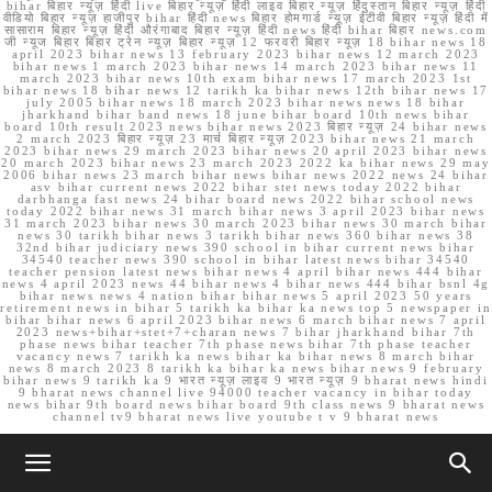
bihar बिहार न्यूज़ हिंदी live बिहार न्यूज़ हिंदी लाइव बिहार न्यूज़ हिंदुस्तान बिहार न्यूज़ हिंदी
वीडियो बिहार न्यूज़ हाजीपुर bihar हिंदी news बिहार होमगार्ड न्यूज़ ईटीवी बिहार न्यूज़ हिंदी में
सासाराम बिहार न्यूज़ हिंदी औरंगाबाद बिहार न्यूज़ हिंदी news हिंदी bihar बिहार news.com
जी न्यूज बिहार बिहार ट्रेन न्यूज़ बिहार न्यूज़ 12 फरवरी बिहार न्यूज़ 18 bihar news 18
april 2023 bihar news 13 february 2023 bihar news 12 march 2023
bihar news 1 march 2023 bihar news 14 march 2023 bihar news 11
march 2023 bihar news 10th exam bihar news 17 march 2023 1st
bihar news 18 bihar news 12 tarikh ka bihar news 12th bihar news 17
july 2005 bihar news 18 march 2023 bihar news news 18 bihar
jharkhand bihar band news 18 june bihar board 10th news bihar
board 10th result 2023 news bihar news 2023 बिहार न्यूज़ 24 bihar news
2 march 2023 बिहार न्यूज़ 23 मार्च बिहार न्यूज़ 2023 bihar news 21 march
2023 bihar news 29 march 2023 bihar news 20 april 2023 bihar news
20 march 2023 bihar news 23 march 2023 2022 ka bihar news 29 may
2006 bihar news 23 march bihar news bihar news 2022 news 24 bihar
asv bihar current news 2022 bihar stet news today 2022 bihar
darbhanga fast news 24 bihar board news 2022 bihar school news
today 2022 bihar news 31 march bihar news 3 april 2023 bihar news
31 march 2023 bihar news 30 march 2023 bihar news 30 march bihar
news 30 tarikh bihar news 3 tarikh bihar news 360 bihar news 38
32nd bihar judiciary news 390 school in bihar current news bihar
34540 teacher news 390 school in bihar latest news bihar 34540
teacher pension latest news bihar news 4 april bihar news 444 bihar
news 4 april 2023 news 44 bihar news 4 bihar news 444 bihar bsnl 4g
bihar news news 4 nation bihar bihar news 5 april 2023 50 years
retirement news in bihar 5 tarikh ka bihar ka news top 5 newspaper in
bihar bihar news 6 april 2023 bihar news 6 march bihar news 7 april
2023 news+bihar+stet+7+charan news 7 bihar jharkhand bihar 7th
phase news bihar teacher 7th phase news bihar 7th phase teacher
vacancy news 7 tarikh ka news bihar ka bihar news 8 march bihar
news 8 march 2023 8 tarikh ka bihar ka news bihar news 9 february
bihar news 9 tarikh ka 9 भारत न्यूज़ लाइव 9 भारत न्यूज़ 9 bharat news hindi
9 bharat news channel live 94000 teacher vacancy in bihar today
news bihar 9th board news bihar board 9th class news 9 bharat news
channel tv9 bharat news live youtube t v 9 bharat news