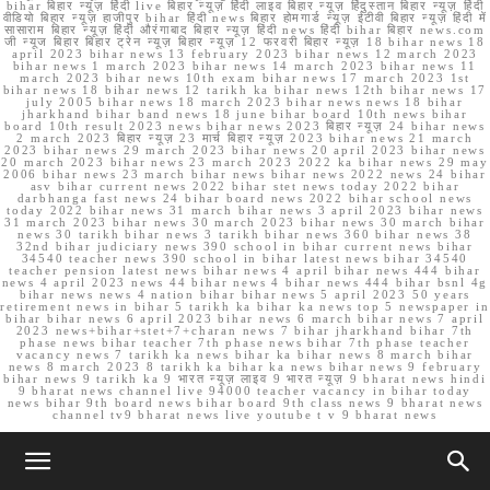
bihar बिहार न्यूज़ हिंदी live बिहार न्यूज़ हिंदी लाइव बिहार न्यूज़ हिंदुस्तान बिहार न्यूज़ हिंदी
वीडियो बिहार न्यूज़ हाजीपुर bihar हिंदी news बिहार होमगार्ड न्यूज़ ईटीवी बिहार न्यूज़ हिंदी में
सासाराम बिहार न्यूज़ हिंदी औरंगाबाद बिहार न्यूज़ हिंदी news हिंदी bihar बिहार news.com
जी न्यूज बिहार बिहार ट्रेन न्यूज़ बिहार न्यूज़ 12 फरवरी बिहार न्यूज़ 18 bihar news 18
april 2023 bihar news 13 february 2023 bihar news 12 march 2023
bihar news 1 march 2023 bihar news 14 march 2023 bihar news 11
march 2023 bihar news 10th exam bihar news 17 march 2023 1st
bihar news 18 bihar news 12 tarikh ka bihar news 12th bihar news 17
july 2005 bihar news 18 march 2023 bihar news news 18 bihar
jharkhand bihar band news 18 june bihar board 10th news bihar
board 10th result 2023 news bihar news 2023 बिहार न्यूज़ 24 bihar news
2 march 2023 बिहार न्यूज़ 23 मार्च बिहार न्यूज़ 2023 bihar news 21 march
2023 bihar news 29 march 2023 bihar news 20 april 2023 bihar news
20 march 2023 bihar news 23 march 2023 2022 ka bihar news 29 may
2006 bihar news 23 march bihar news bihar news 2022 news 24 bihar
asv bihar current news 2022 bihar stet news today 2022 bihar
darbhanga fast news 24 bihar board news 2022 bihar school news
today 2022 bihar news 31 march bihar news 3 april 2023 bihar news
31 march 2023 bihar news 30 march 2023 bihar news 30 march bihar
news 30 tarikh bihar news 3 tarikh bihar news 360 bihar news 38
32nd bihar judiciary news 390 school in bihar current news bihar
34540 teacher news 390 school in bihar latest news bihar 34540
teacher pension latest news bihar news 4 april bihar news 444 bihar
news 4 april 2023 news 44 bihar news 4 bihar news 444 bihar bsnl 4g
bihar news news 4 nation bihar bihar news 5 april 2023 50 years
retirement news in bihar 5 tarikh ka bihar ka news top 5 newspaper in
bihar bihar news 6 april 2023 bihar news 6 march bihar news 7 april
2023 news+bihar+stet+7+charan news 7 bihar jharkhand bihar 7th
phase news bihar teacher 7th phase news bihar 7th phase teacher
vacancy news 7 tarikh ka news bihar ka bihar news 8 march bihar
news 8 march 2023 8 tarikh ka bihar ka news bihar news 9 february
bihar news 9 tarikh ka 9 भारत न्यूज़ लाइव 9 भारत न्यूज़ 9 bharat news hindi
9 bharat news channel live 94000 teacher vacancy in bihar today
news bihar 9th board news bihar board 9th class news 9 bharat news
channel tv9 bharat news live youtube t v 9 bharat news