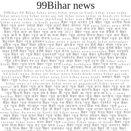
99Bihar news
99Bihar 99 Bihar bihar news bihar news in hindi bihar news today
bihar news live bihar news aaj tak bihar news today in hindi etv bihar
news aaj ka bihar news jharkhand bihar news बिहार न्यूस zee bihar news
bihar news today in hindi patna बिहार न्यूज़ अपडेट टुडे बिहार न्यूज़ अररिया जिला
बिहार न्यूज़ अमर उजाला बिहार न्यूज़ अलर्ट बिहार अपराध न्यूज़ apna bihar news अपना
बिहार न्यूज़ ara bihar news अभी बिहार bihar न्यूज़ आज तक बिहार न्यूज़ आज तक
बिहार न्यूज़ आज का बिहार न्यूज़ आज तक 2021 बिहार न्यूज़ आज तक वीडियो में बिहार
न्यूज़ आज के बिहार न्यूज़ आज का ताजा बिहार न्यूज़ आवास योजना बिहार न्यूज़ आरा बिहार
आरजेडी न्यूज़ इंदिरा आवास योजना bihar news बिहार न्यूज़ इन हिंदी बिहार न्यूज़ इन हिंदी
हिंदुस्तान बिहार न्यूज़ इलेक्शन bihar news e paper in hindi bihar newspaper
इंडिया न्यूज़ बिहार बिहार इंडिया न्यूज़ बिहार झारखंड न्यूज़ इन हिंदी बिहार मौसम न्यूज़ इन
हिंदी बिहार पुलिस न्यूज़ इन हिंदी bihar news i hindi बिहार ईटीवी न्यूज़ ईटीवी बिहार न्यूज़
लाइव ईटीवी बिहार न्यूज़ ईटीवी बिहार न्यूज़ चैनल bihar news youtube बिहार उपचुनाव
न्यूज़ बिहार उप न्यूज़ बिहार मुख्यमंत्री न्यूज़ यूपी बिहार न्यूज़ बिहार यूनिवर्सिटी न्यूज़ बिहार
न्यूज़ एबीपी bihar news a बिहार न्यूज़ एक्सप्रेस बिहार एजुकेशन न्यूज़ बिहार झारखंड
न्यूज़ एटिन बिहार ऐप एम बिहार बिहार न्यूज़ लाइव बिहार न्यूज़ पटना टुडे bihar news
hindi बिहार न्यूज़ पटना बिहार न्यूज़ पटना today lockdown बिहार न्यूज़ पटना school
बिहार न्यूज़ पटना लाइव video बिहार न्यूज़ औरंगाबाद जिला औरंगाबाद न्यूज़ बिहार
aurangabad bihar news bihar news h bihar news hd video bihar news
hd hindi news /bihar etv bihar news hindi hindi news bihar aaj tak
hindi news बिहार live bihar news live bihar news hindi समाचार बिहार न्यूज़
बिहार+न्यूज़ bihar news of today bihar news of gold bihar news of train
bihar news of education bihar news of anganwadi bihar news of
petrol आरा बिहार न्यूज़ आज बिहार न्यूज़ आरा न्यूज़ बिहार न्यूज़ करंट बिहार न्यूज़ कल का
बिहार न्यूज़ क्राइम केजीपी लाइव बिहार न्यूज़ बिहार न्यूज़ कांग्रेस बिहार न्यूज़ केसरिया बिहार
न्यूज़ किडनी बिहार न्यूज़ क्या है बिहार की न्यूज़ बिहार का न्यूज़ आज का k b c news
katihar बिहार न्यूज़ खबर बिहार न्यूज़ खगड़िया बिहार खेल न्यूज़ बिहार खगड़िया न्यूज़ बिहार
न्यूज़ ताजा खबर बिहार का न्यूज़ खबर बिहार न्यूज़ ताजा खबरी बिहार न्यूज़ 25 खबर खबर
बिहार बिहार न्यूज़ गोपालगंज बिहार न्यूज़ गया बिहार गोल्ड न्यूज़ बिहार गवर्नमेंट न्यूज़ बिहार
गुड न्यूज़ बिहार गोरखपुर न्यूज़ बिहार न्यूज़ व्हाट्सप्प ग्रुप लिंक गया बिहार न्यूज़ gaya
bihar news बिहार घटना न्यूज़ जी बिहार न्यूज़ गया बिहार न्यूज़ प्रभात खबर bihar da
news bihar da news in hindi dd bihar news बिहार न्यूज़ चैनल बिहार न्यूज़ चैनल
लाइव बिहार न्यूज़ चुनाव बिहार न्यूज़ चाहिए बिहार न्यूज़ चिराग पासवान बिहार न्यूज़ चंपारण
बिहार चौकीदार न्यूज़ बिहार चकिया न्यूज़ बिहार चुनाव न्यूज़ टुडे बिहार चेन्नई न्यूज़ चल बिहार
current bihar news छपरा बिहार न्यूज़ current bihar news in hindi बिहार न्यूज़
छपरा जिला बिहार न्यूज़ छठ पूजा छपरा news बिहार न्यूज़ जमुई बिहार न्यूज़ जयनगर बिहार
न्यूज़ जिला बिहार जी न्यूज़ बिहार जहानाबाद न्यूज़ बिहार जॉब न्यूज़ बिहार ज़ी न्यूज़ बिहार