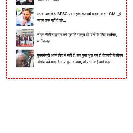
पटना उतरते ही BPSC पर भड़के तेजस्वी यादव, कहा- CM मुझे
जवाब तक नहीं दे रहे…
सीएम नीतीश कुमार की प्रगति यात्रा दो दिनों के लिए स्थगित,
जानें वजह
मुख्यमंत्री अपने होश में नहीं हैं, सब कुछ भूल गए हैं’ तेजस्वी ने सीएम
नीतीश को याद दिलाया पुराना वादा, और भी कई बातें कही