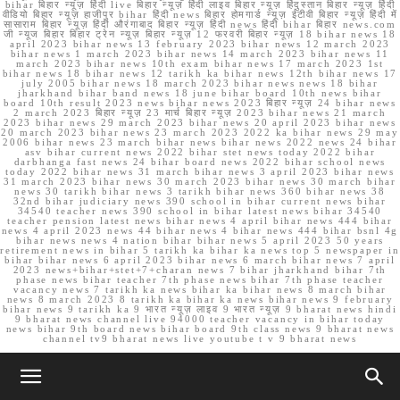
bihar बिहार न्यूज़ हिंदी live बिहार न्यूज़ हिंदी लाइव बिहार न्यूज़ हिंदुस्तान बिहार न्यूज़ हिंदी
वीडियो बिहार न्यूज़ हाजीपुर bihar हिंदी news बिहार होमगार्ड न्यूज़ ईटीवी बिहार न्यूज़ हिंदी में
सासाराम बिहार न्यूज़ हिंदी औरंगाबाद बिहार न्यूज़ हिंदी news हिंदी bihar बिहार news.com
जी न्यूज बिहार बिहार ट्रेन न्यूज़ बिहार न्यूज़ 12 फरवरी बिहार न्यूज़ 18 bihar news 18
april 2023 bihar news 13 february 2023 bihar news 12 march 2023
bihar news 1 march 2023 bihar news 14 march 2023 bihar news 11
march 2023 bihar news 10th exam bihar news 17 march 2023 1st
bihar news 18 bihar news 12 tarikh ka bihar news 12th bihar news 17
july 2005 bihar news 18 march 2023 bihar news news 18 bihar
jharkhand bihar band news 18 june bihar board 10th news bihar
board 10th result 2023 news bihar news 2023 बिहार न्यूज़ 24 bihar news
2 march 2023 बिहार न्यूज़ 23 मार्च बिहार न्यूज़ 2023 bihar news 21 march
2023 bihar news 29 march 2023 bihar news 20 april 2023 bihar news
20 march 2023 bihar news 23 march 2023 2022 ka bihar news 29 may
2006 bihar news 23 march bihar news bihar news 2022 news 24 bihar
asv bihar current news 2022 bihar stet news today 2022 bihar
darbhanga fast news 24 bihar board news 2022 bihar school news
today 2022 bihar news 31 march bihar news 3 april 2023 bihar news
31 march 2023 bihar news 30 march 2023 bihar news 30 march bihar
news 30 tarikh bihar news 3 tarikh bihar news 360 bihar news 38
32nd bihar judiciary news 390 school in bihar current news bihar
34540 teacher news 390 school in bihar latest news bihar 34540
teacher pension latest news bihar news 4 april bihar news 444 bihar
news 4 april 2023 news 44 bihar news 4 bihar news 444 bihar bsnl 4g
bihar news news 4 nation bihar bihar news 5 april 2023 50 years
retirement news in bihar 5 tarikh ka bihar ka news top 5 newspaper in
bihar bihar news 6 april 2023 bihar news 6 march bihar news 7 april
2023 news+bihar+stet+7+charan news 7 bihar jharkhand bihar 7th
phase news bihar teacher 7th phase news bihar 7th phase teacher
vacancy news 7 tarikh ka news bihar ka bihar news 8 march bihar
news 8 march 2023 8 tarikh ka bihar ka news bihar news 9 february
bihar news 9 tarikh ka 9 भारत न्यूज़ लाइव 9 भारत न्यूज़ 9 bharat news hindi
9 bharat news channel live 94000 teacher vacancy in bihar today
news bihar 9th board news bihar board 9th class news 9 bharat news
channel tv9 bharat news live youtube t v 9 bharat news