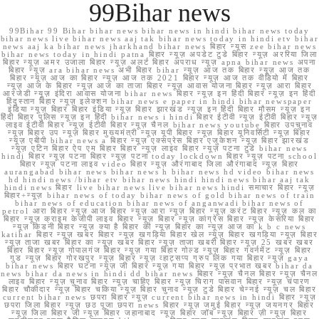
99Bihar news
99Bihar 99 Bihar bihar news bihar news in hindi bihar news today
bihar news live bihar news aaj tak bihar news today in hindi etv bihar
news aaj ka bihar news jharkhand bihar news बिहार न्यूस zee bihar news
bihar news today in hindi patna बिहार न्यूज़ अपडेट टुडे बिहार न्यूज़ अररिया जिला
बिहार न्यूज़ अमर उजाला बिहार न्यूज़ अलर्ट बिहार अपराध न्यूज़ apna bihar news अपना
बिहार न्यूज़ ara bihar news अभी बिहार bihar न्यूज़ आज तक बिहार न्यूज़ आज तक
बिहार न्यूज़ आज का बिहार न्यूज़ आज तक 2021 बिहार न्यूज़ आज तक वीडियो में बिहार
न्यूज़ आज के बिहार न्यूज़ आज का ताजा बिहार न्यूज़ आवास योजना बिहार न्यूज़ आरा बिहार
आरजेडी न्यूज़ इंदिरा आवास योजना bihar news बिहार न्यूज़ इन हिंदी बिहार न्यूज़ इन हिंदी
हिंदुस्तान बिहार न्यूज़ इलेक्शन bihar news e paper in hindi bihar newspaper
इंडिया न्यूज़ बिहार बिहार इंडिया न्यूज़ बिहार झारखंड न्यूज़ इन हिंदी बिहार मौसम न्यूज़ इन
हिंदी बिहार पुलिस न्यूज़ इन हिंदी bihar news i hindi बिहार ईटीवी न्यूज़ ईटीवी बिहार न्यूज़
लाइव ईटीवी बिहार न्यूज़ ईटीवी बिहार न्यूज़ चैनल bihar news youtube बिहार उपचुनाव
न्यूज़ बिहार उप न्यूज़ बिहार मुख्यमंत्री न्यूज़ यूपी बिहार न्यूज़ बिहार यूनिवर्सिटी न्यूज़ बिहार
न्यूज़ एबीपी bihar news a बिहार न्यूज़ एक्सप्रेस बिहार एजुकेशन न्यूज़ बिहार झारखंड
न्यूज़ एटिन बिहार ऐप एम बिहार बिहार न्यूज़ लाइव बिहार न्यूज़ पटना टुडे bihar news
hindi बिहार न्यूज़ पटना बिहार न्यूज़ पटना today lockdown बिहार न्यूज़ पटना school
बिहार न्यूज़ पटना लाइव video बिहार न्यूज़ औरंगाबाद जिला औरंगाबाद न्यूज़ बिहार
aurangabad bihar news bihar news h bihar news hd video bihar news
hd hindi news /bihar etv bihar news hindi hindi news bihar aaj tak
hindi news बिहार live bihar news live bihar news hindi समाचार बिहार न्यूज़
बिहार+न्यूज़ bihar news of today bihar news of gold bihar news of train
bihar news of education bihar news of anganwadi bihar news of
petrol आरा बिहार न्यूज़ आज बिहार न्यूज़ आरा न्यूज़ बिहार न्यूज़ करंट बिहार न्यूज़ कल का
बिहार न्यूज़ क्राइम केजीपी लाइव बिहार न्यूज़ बिहार न्यूज़ कांग्रेस बिहार न्यूज़ केसरिया बिहार
न्यूज़ किडनी बिहार न्यूज़ क्या है बिहार की न्यूज़ बिहार का न्यूज़ आज का k b c news
katihar बिहार न्यूज़ खबर बिहार न्यूज़ खगड़िया बिहार खेल न्यूज़ बिहार खगड़िया न्यूज़ बिहार
न्यूज़ ताजा खबर बिहार का न्यूज़ खबर बिहार न्यूज़ ताजा खबरी बिहार न्यूज़ 25 खबर खबर
बिहार बिहार न्यूज़ गोपालगंज बिहार न्यूज़ गया बिहार गोल्ड न्यूज़ बिहार गवर्नमेंट न्यूज़ बिहार
गुड न्यूज़ बिहार गोरखपुर न्यूज़ बिहार न्यूज़ व्हाट्सप्प ग्रुप लिंक गया बिहार न्यूज़ gaya
bihar news बिहार घटना न्यूज़ जी बिहार न्यूज़ गया बिहार न्यूज़ प्रभात खबर bihar da
news bihar da news in hindi dd bihar news बिहार न्यूज़ चैनल बिहार न्यूज़ चैनल
लाइव बिहार न्यूज़ चुनाव बिहार न्यूज़ चाहिए बिहार न्यूज़ चिराग पासवान बिहार न्यूज़ चंपारण
बिहार चौकीदार न्यूज़ बिहार चकिया न्यूज़ बिहार चुनाव न्यूज़ टुडे बिहार चेन्नई न्यूज़ चल बिहार
current bihar news छपरा बिहार न्यूज़ current bihar news in hindi बिहार न्यूज़
छपरा जिला बिहार न्यूज़ छठ पूजा छपरा news बिहार न्यूज़ जमुई बिहार न्यूज़ जयनगर बिहार
न्यूज़ जिला बिहार जी न्यूज़ बिहार जहानाबाद न्यूज़ बिहार जॉब न्यूज़ बिहार ज़ी न्यूज़ बिहार