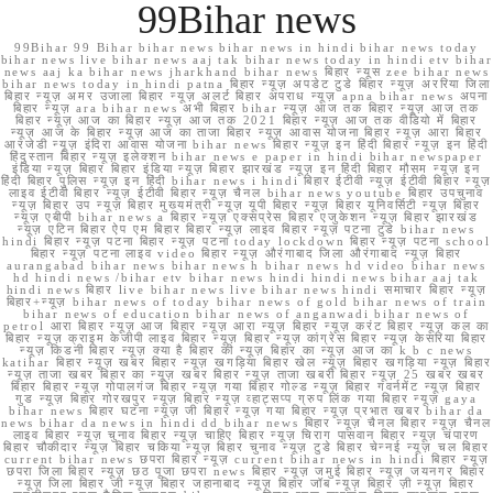
99Bihar news
99Bihar 99 Bihar bihar news bihar news in hindi bihar news today
bihar news live bihar news aaj tak bihar news today in hindi etv bihar
news aaj ka bihar news jharkhand bihar news बिहार न्यूस zee bihar news
bihar news today in hindi patna बिहार न्यूज़ अपडेट टुडे बिहार न्यूज़ अररिया जिला
बिहार न्यूज़ अमर उजाला बिहार न्यूज़ अलर्ट बिहार अपराध न्यूज़ apna bihar news अपना
बिहार न्यूज़ ara bihar news अभी बिहार bihar न्यूज़ आज तक बिहार न्यूज़ आज तक
बिहार न्यूज़ आज का बिहार न्यूज़ आज तक 2021 बिहार न्यूज़ आज तक वीडियो में बिहार
न्यूज़ आज के बिहार न्यूज़ आज का ताजा बिहार न्यूज़ आवास योजना बिहार न्यूज़ आरा बिहार
आरजेडी न्यूज़ इंदिरा आवास योजना bihar news बिहार न्यूज़ इन हिंदी बिहार न्यूज़ इन हिंदी
हिंदुस्तान बिहार न्यूज़ इलेक्शन bihar news e paper in hindi bihar newspaper
इंडिया न्यूज़ बिहार बिहार इंडिया न्यूज़ बिहार झारखंड न्यूज़ इन हिंदी बिहार मौसम न्यूज़ इन
हिंदी बिहार पुलिस न्यूज़ इन हिंदी bihar news i hindi बिहार ईटीवी न्यूज़ ईटीवी बिहार न्यूज़
लाइव ईटीवी बिहार न्यूज़ ईटीवी बिहार न्यूज़ चैनल bihar news youtube बिहार उपचुनाव
न्यूज़ बिहार उप न्यूज़ बिहार मुख्यमंत्री न्यूज़ यूपी बिहार न्यूज़ बिहार यूनिवर्सिटी न्यूज़ बिहार
न्यूज़ एबीपी bihar news a बिहार न्यूज़ एक्सप्रेस बिहार एजुकेशन न्यूज़ बिहार झारखंड
न्यूज़ एटिन बिहार ऐप एम बिहार बिहार न्यूज़ लाइव बिहार न्यूज़ पटना टुडे bihar news
hindi बिहार न्यूज़ पटना बिहार न्यूज़ पटना today lockdown बिहार न्यूज़ पटना school
बिहार न्यूज़ पटना लाइव video बिहार न्यूज़ औरंगाबाद जिला औरंगाबाद न्यूज़ बिहार
aurangabad bihar news bihar news h bihar news hd video bihar news
hd hindi news /bihar etv bihar news hindi hindi news bihar aaj tak
hindi news बिहार live bihar news live bihar news hindi समाचार बिहार न्यूज़
बिहार+न्यूज़ bihar news of today bihar news of gold bihar news of train
bihar news of education bihar news of anganwadi bihar news of
petrol आरा बिहार न्यूज़ आज बिहार न्यूज़ आरा न्यूज़ बिहार न्यूज़ करंट बिहार न्यूज़ कल का
बिहार न्यूज़ क्राइम केजीपी लाइव बिहार न्यूज़ बिहार न्यूज़ कांग्रेस बिहार न्यूज़ केसरिया बिहार
न्यूज़ किडनी बिहार न्यूज़ क्या है बिहार की न्यूज़ बिहार का न्यूज़ आज का k b c news
katihar बिहार न्यूज़ खबर बिहार न्यूज़ खगड़िया बिहार खेल न्यूज़ बिहार खगड़िया न्यूज़ बिहार
न्यूज़ ताजा खबर बिहार का न्यूज़ खबर बिहार न्यूज़ ताजा खबरी बिहार न्यूज़ 25 खबर खबर
बिहार बिहार न्यूज़ गोपालगंज बिहार न्यूज़ गया बिहार गोल्ड न्यूज़ बिहार गवर्नमेंट न्यूज़ बिहार
गुड न्यूज़ बिहार गोरखपुर न्यूज़ बिहार न्यूज़ व्हाट्सप्प ग्रुप लिंक गया बिहार न्यूज़ gaya
bihar news बिहार घटना न्यूज़ जी बिहार न्यूज़ गया बिहार न्यूज़ प्रभात खबर bihar da
news bihar da news in hindi dd bihar news बिहार न्यूज़ चैनल बिहार न्यूज़ चैनल
लाइव बिहार न्यूज़ चुनाव बिहार न्यूज़ चाहिए बिहार न्यूज़ चिराग पासवान बिहार न्यूज़ चंपारण
बिहार चौकीदार न्यूज़ बिहार चकिया न्यूज़ बिहार चुनाव न्यूज़ टुडे बिहार चेन्नई न्यूज़ चल बिहार
current bihar news छपरा बिहार न्यूज़ current bihar news in hindi बिहार न्यूज़
छपरा जिला बिहार न्यूज़ छठ पूजा छपरा news बिहार न्यूज़ जमुई बिहार न्यूज़ जयनगर बिहार
न्यूज़ जिला बिहार जी न्यूज़ बिहार जहानाबाद न्यूज़ बिहार जॉब न्यूज़ बिहार ज़ी न्यूज़ बिहार