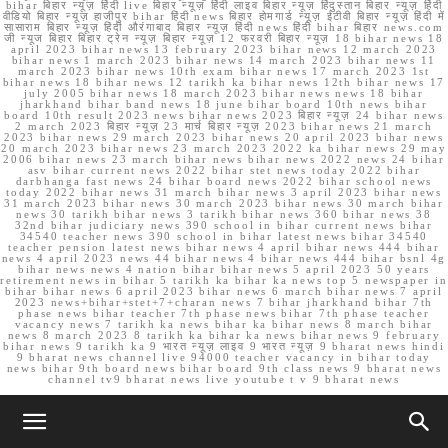
bihar बिहार न्यूज़ हिंदी live बिहार न्यूज़ हिंदी लाइव बिहार न्यूज़ हिंदुस्तान बिहार न्यूज़ हिंदी
वीडियो बिहार न्यूज़ हाजीपुर bihar हिंदी news बिहार होमगार्ड न्यूज़ ईटीवी बिहार न्यूज़ हिंदी में
सासाराम बिहार न्यूज़ हिंदी औरंगाबाद बिहार न्यूज़ हिंदी news हिंदी bihar बिहार news.com
जी न्यूज बिहार बिहार ट्रेन न्यूज़ बिहार न्यूज़ 12 फरवरी बिहार न्यूज़ 18 bihar news 18
april 2023 bihar news 13 february 2023 bihar news 12 march 2023
bihar news 1 march 2023 bihar news 14 march 2023 bihar news 11
march 2023 bihar news 10th exam bihar news 17 march 2023 1st
bihar news 18 bihar news 12 tarikh ka bihar news 12th bihar news 17
july 2005 bihar news 18 march 2023 bihar news news 18 bihar
jharkhand bihar band news 18 june bihar board 10th news bihar
board 10th result 2023 news bihar news 2023 बिहार न्यूज़ 24 bihar news
2 march 2023 बिहार न्यूज़ 23 मार्च बिहार न्यूज़ 2023 bihar news 21 march
2023 bihar news 29 march 2023 bihar news 20 april 2023 bihar news
20 march 2023 bihar news 23 march 2023 2022 ka bihar news 29 may
2006 bihar news 23 march bihar news bihar news 2022 news 24 bihar
asv bihar current news 2022 bihar stet news today 2022 bihar
darbhanga fast news 24 bihar board news 2022 bihar school news
today 2022 bihar news 31 march bihar news 3 april 2023 bihar news
31 march 2023 bihar news 30 march 2023 bihar news 30 march bihar
news 30 tarikh bihar news 3 tarikh bihar news 360 bihar news 38
32nd bihar judiciary news 390 school in bihar current news bihar
34540 teacher news 390 school in bihar latest news bihar 34540
teacher pension latest news bihar news 4 april bihar news 444 bihar
news 4 april 2023 news 44 bihar news 4 bihar news 444 bihar bsnl 4g
bihar news news 4 nation bihar bihar news 5 april 2023 50 years
retirement news in bihar 5 tarikh ka bihar ka news top 5 newspaper in
bihar bihar news 6 april 2023 bihar news 6 march bihar news 7 april
2023 news+bihar+stet+7+charan news 7 bihar jharkhand bihar 7th
phase news bihar teacher 7th phase news bihar 7th phase teacher
vacancy news 7 tarikh ka news bihar ka bihar news 8 march bihar
news 8 march 2023 8 tarikh ka bihar ka news bihar news 9 february
bihar news 9 tarikh ka 9 भारत न्यूज़ लाइव 9 भारत न्यूज़ 9 bharat news hindi
9 bharat news channel live 94000 teacher vacancy in bihar today
news bihar 9th board news bihar board 9th class news 9 bharat news
channel tv9 bharat news live youtube t v 9 bharat news