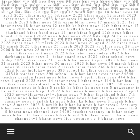
bihar बिहार न्यूज़ हिंदी live बिहार न्यूज़ हिंदी लाइव बिहार न्यूज़ हिंदुस्तान बिहार न्यूज़ हिंदी
वीडियो बिहार न्यूज़ हाजीपुर bihar हिंदी news बिहार होमगार्ड न्यूज़ ईटीवी बिहार न्यूज़ हिंदी में
सासाराम बिहार न्यूज़ हिंदी औरंगाबाद बिहार न्यूज़ हिंदी news हिंदी bihar बिहार news.com
जी न्यूज बिहार बिहार ट्रेन न्यूज़ बिहार न्यूज़ 12 फरवरी बिहार न्यूज़ 18 bihar news 18
april 2023 bihar news 13 february 2023 bihar news 12 march 2023
bihar news 1 march 2023 bihar news 14 march 2023 bihar news 11
march 2023 bihar news 10th exam bihar news 17 march 2023 1st
bihar news 18 bihar news 12 tarikh ka bihar news 12th bihar news 17
july 2005 bihar news 18 march 2023 bihar news news 18 bihar
jharkhand bihar band news 18 june bihar board 10th news bihar
board 10th result 2023 news bihar news 2023 बिहार न्यूज़ 24 bihar news
2 march 2023 बिहार न्यूज़ 23 मार्च बिहार न्यूज़ 2023 bihar news 21 march
2023 bihar news 29 march 2023 bihar news 20 april 2023 bihar news
20 march 2023 bihar news 23 march 2023 2022 ka bihar news 29 may
2006 bihar news 23 march bihar news bihar news 2022 news 24 bihar
asv bihar current news 2022 bihar stet news today 2022 bihar
darbhanga fast news 24 bihar board news 2022 bihar school news
today 2022 bihar news 31 march bihar news 3 april 2023 bihar news
31 march 2023 bihar news 30 march 2023 bihar news 30 march bihar
news 30 tarikh bihar news 3 tarikh bihar news 360 bihar news 38
32nd bihar judiciary news 390 school in bihar current news bihar
34540 teacher news 390 school in bihar latest news bihar 34540
teacher pension latest news bihar news 4 april bihar news 444 bihar
news 4 april 2023 news 44 bihar news 4 bihar news 444 bihar bsnl 4g
bihar news news 4 nation bihar bihar news 5 april 2023 50 years
retirement news in bihar 5 tarikh ka bihar ka news top 5 newspaper in
bihar bihar news 6 april 2023 bihar news 6 march bihar news 7 april
2023 news+bihar+stet+7+charan news 7 bihar jharkhand bihar 7th
phase news bihar teacher 7th phase news bihar 7th phase teacher
vacancy news 7 tarikh ka news bihar ka bihar news 8 march bihar
news 8 march 2023 8 tarikh ka bihar ka news bihar news 9 february
bihar news 9 tarikh ka 9 भारत न्यूज़ लाइव 9 भारत न्यूज़ 9 bharat news hindi
9 bharat news channel live 94000 teacher vacancy in bihar today
news bihar 9th board news bihar board 9th class news 9 bharat news
channel tv9 bharat news live youtube t v 9 bharat news