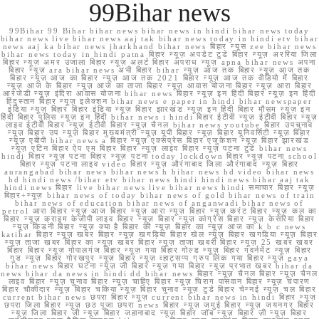
99Bihar news
99Bihar 99 Bihar bihar news bihar news in hindi bihar news today
bihar news live bihar news aaj tak bihar news today in hindi etv bihar
news aaj ka bihar news jharkhand bihar news बिहार न्यूस zee bihar news
bihar news today in hindi patna बिहार न्यूज़ अपडेट टुडे बिहार न्यूज़ अररिया जिला
बिहार न्यूज़ अमर उजाला बिहार न्यूज़ अलर्ट बिहार अपराध न्यूज़ apna bihar news अपना
बिहार न्यूज़ ara bihar news अभी बिहार bihar न्यूज़ आज तक बिहार न्यूज़ आज तक
बिहार न्यूज़ आज का बिहार न्यूज़ आज तक 2021 बिहार न्यूज़ आज तक वीडियो में बिहार
न्यूज़ आज के बिहार न्यूज़ आज का ताजा बिहार न्यूज़ आवास योजना बिहार न्यूज़ आरा बिहार
आरजेडी न्यूज़ इंदिरा आवास योजना bihar news बिहार न्यूज़ इन हिंदी बिहार न्यूज़ इन हिंदी
हिंदुस्तान बिहार न्यूज़ इलेक्शन bihar news e paper in hindi bihar newspaper
इंडिया न्यूज़ बिहार बिहार इंडिया न्यूज़ बिहार झारखंड न्यूज़ इन हिंदी बिहार मौसम न्यूज़ इन
हिंदी बिहार पुलिस न्यूज़ इन हिंदी bihar news i hindi बिहार ईटीवी न्यूज़ ईटीवी बिहार न्यूज़
लाइव ईटीवी बिहार न्यूज़ ईटीवी बिहार न्यूज़ चैनल bihar news youtube बिहार उपचुनाव
न्यूज़ बिहार उप न्यूज़ बिहार मुख्यमंत्री न्यूज़ यूपी बिहार न्यूज़ बिहार यूनिवर्सिटी न्यूज़ बिहार
न्यूज़ एबीपी bihar news a बिहार न्यूज़ एक्सप्रेस बिहार एजुकेशन न्यूज़ बिहार झारखंड
न्यूज़ एटिन बिहार ऐप एम बिहार बिहार न्यूज़ लाइव बिहार न्यूज़ पटना टुडे bihar news
hindi बिहार न्यूज़ पटना बिहार न्यूज़ पटना today lockdown बिहार न्यूज़ पटना school
बिहार न्यूज़ पटना लाइव video बिहार न्यूज़ औरंगाबाद जिला औरंगाबाद न्यूज़ बिहार
aurangabad bihar news bihar news h bihar news hd video bihar news
hd hindi news /bihar etv bihar news hindi hindi news bihar aaj tak
hindi news बिहार live bihar news live bihar news hindi समाचार बिहार न्यूज़
बिहार+न्यूज़ bihar news of today bihar news of gold bihar news of train
bihar news of education bihar news of anganwadi bihar news of
petrol आरा बिहार न्यूज़ आज बिहार न्यूज़ आरा न्यूज़ बिहार न्यूज़ करंट बिहार न्यूज़ कल का
बिहार न्यूज़ क्राइम केजीपी लाइव बिहार न्यूज़ बिहार न्यूज़ कांग्रेस बिहार न्यूज़ केसरिया बिहार
न्यूज़ किडनी बिहार न्यूज़ क्या है बिहार की न्यूज़ बिहार का न्यूज़ आज का k b c news
katihar बिहार न्यूज़ खबर बिहार न्यूज़ खगड़िया बिहार खेल न्यूज़ बिहार खगड़िया न्यूज़ बिहार
न्यूज़ ताजा खबर बिहार का न्यूज़ खबर बिहार न्यूज़ ताजा खबरी बिहार न्यूज़ 25 खबर खबर
बिहार बिहार न्यूज़ गोपालगंज बिहार न्यूज़ गया बिहार गोल्ड न्यूज़ बिहार गवर्नमेंट न्यूज़ बिहार
गुड न्यूज़ बिहार गोरखपुर न्यूज़ बिहार न्यूज़ व्हाट्सप्प ग्रुप लिंक गया बिहार न्यूज़ gaya
bihar news बिहार घटना न्यूज़ जी बिहार न्यूज़ गया बिहार न्यूज़ प्रभात खबर bihar da
news bihar da news in hindi dd bihar news बिहार न्यूज़ चैनल बिहार न्यूज़ चैनल
लाइव बिहार न्यूज़ चुनाव बिहार न्यूज़ चाहिए बिहार न्यूज़ चिराग पासवान बिहार न्यूज़ चंपारण
बिहार चौकीदार न्यूज़ बिहार चकिया न्यूज़ बिहार चुनाव न्यूज़ टुडे बिहार चेन्नई न्यूज़ चल बिहार
current bihar news छपरा बिहार न्यूज़ current bihar news in hindi बिहार न्यूज़
छपरा जिला बिहार न्यूज़ छठ पूजा छपरा news बिहार न्यूज़ जमुई बिहार न्यूज़ जयनगर बिहार
न्यूज़ जिला बिहार जी न्यूज़ बिहार जहानाबाद न्यूज़ बिहार जॉब न्यूज़ बिहार ज़ी न्यूज़ बिहार