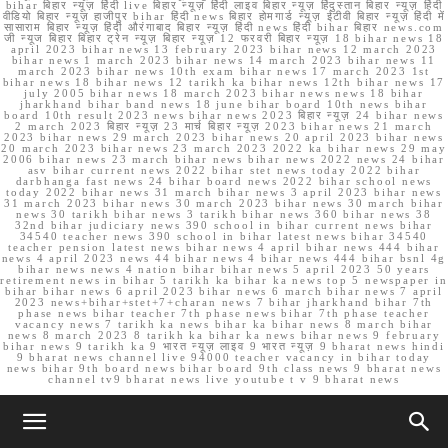
bihar बिहार न्यूज़ हिंदी live बिहार न्यूज़ हिंदी लाइव बिहार न्यूज़ हिंदुस्तान बिहार न्यूज़ हिंदी
वीडियो बिहार न्यूज़ हाजीपुर bihar हिंदी news बिहार होमगार्ड न्यूज़ ईटीवी बिहार न्यूज़ हिंदी में
सासाराम बिहार न्यूज़ हिंदी औरंगाबाद बिहार न्यूज़ हिंदी news हिंदी bihar बिहार news.com
जी न्यूज बिहार बिहार ट्रेन न्यूज़ बिहार न्यूज़ 12 फरवरी बिहार न्यूज़ 18 bihar news 18
april 2023 bihar news 13 february 2023 bihar news 12 march 2023
bihar news 1 march 2023 bihar news 14 march 2023 bihar news 11
march 2023 bihar news 10th exam bihar news 17 march 2023 1st
bihar news 18 bihar news 12 tarikh ka bihar news 12th bihar news 17
july 2005 bihar news 18 march 2023 bihar news news 18 bihar
jharkhand bihar band news 18 june bihar board 10th news bihar
board 10th result 2023 news bihar news 2023 बिहार न्यूज़ 24 bihar news
2 march 2023 बिहार न्यूज़ 23 मार्च बिहार न्यूज़ 2023 bihar news 21 march
2023 bihar news 29 march 2023 bihar news 20 april 2023 bihar news
20 march 2023 bihar news 23 march 2023 2022 ka bihar news 29 may
2006 bihar news 23 march bihar news bihar news 2022 news 24 bihar
asv bihar current news 2022 bihar stet news today 2022 bihar
darbhanga fast news 24 bihar board news 2022 bihar school news
today 2022 bihar news 31 march bihar news 3 april 2023 bihar news
31 march 2023 bihar news 30 march 2023 bihar news 30 march bihar
news 30 tarikh bihar news 3 tarikh bihar news 360 bihar news 38
32nd bihar judiciary news 390 school in bihar current news bihar
34540 teacher news 390 school in bihar latest news bihar 34540
teacher pension latest news bihar news 4 april bihar news 444 bihar
news 4 april 2023 news 44 bihar news 4 bihar news 444 bihar bsnl 4g
bihar news news 4 nation bihar bihar news 5 april 2023 50 years
retirement news in bihar 5 tarikh ka bihar ka news top 5 newspaper in
bihar bihar news 6 april 2023 bihar news 6 march bihar news 7 april
2023 news+bihar+stet+7+charan news 7 bihar jharkhand bihar 7th
phase news bihar teacher 7th phase news bihar 7th phase teacher
vacancy news 7 tarikh ka news bihar ka bihar news 8 march bihar
news 8 march 2023 8 tarikh ka bihar ka news bihar news 9 february
bihar news 9 tarikh ka 9 भारत न्यूज़ लाइव 9 भारत न्यूज़ 9 bharat news hindi
9 bharat news channel live 94000 teacher vacancy in bihar today
news bihar 9th board news bihar board 9th class news 9 bharat news
channel tv9 bharat news live youtube t v 9 bharat news