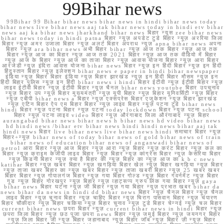
99Bihar news
99Bihar 99 Bihar bihar news bihar news in hindi bihar news today
bihar news live bihar news aaj tak bihar news today in hindi etv bihar
news aaj ka bihar news jharkhand bihar news बिहार न्यूस zee bihar news
bihar news today in hindi patna बिहार न्यूज़ अपडेट टुडे बिहार न्यूज़ अररिया जिला
बिहार न्यूज़ अमर उजाला बिहार न्यूज़ अलर्ट बिहार अपराध न्यूज़ apna bihar news अपना
बिहार न्यूज़ ara bihar news अभी बिहार bihar न्यूज़ आज तक बिहार न्यूज़ आज तक
बिहार न्यूज़ आज का बिहार न्यूज़ आज तक 2021 बिहार न्यूज़ आज तक वीडियो में बिहार
न्यूज़ आज के बिहार न्यूज़ आज का ताजा बिहार न्यूज़ आवास योजना बिहार न्यूज़ आरा बिहार
आरजेडी न्यूज़ इंदिरा आवास योजना bihar news बिहार न्यूज़ इन हिंदी बिहार न्यूज़ इन हिंदी
हिंदुस्तान बिहार न्यूज़ इलेक्शन bihar news e paper in hindi bihar newspaper
इंडिया न्यूज़ बिहार बिहार इंडिया न्यूज़ बिहार झारखंड न्यूज़ इन हिंदी बिहार मौसम न्यूज़ इन
हिंदी बिहार पुलिस न्यूज़ इन हिंदी bihar news i hindi बिहार ईटीवी न्यूज़ ईटीवी बिहार न्यूज़
लाइव ईटीवी बिहार न्यूज़ ईटीवी बिहार न्यूज़ चैनल bihar news youtube बिहार उपचुनाव
न्यूज़ बिहार उप न्यूज़ बिहार मुख्यमंत्री न्यूज़ यूपी बिहार न्यूज़ बिहार यूनिवर्सिटी न्यूज़ बिहार
न्यूज़ एबीपी bihar news a बिहार न्यूज़ एक्सप्रेस बिहार एजुकेशन न्यूज़ बिहार झारखंड
न्यूज़ एटिन बिहार ऐप एम बिहार बिहार न्यूज़ लाइव बिहार न्यूज़ पटना टुडे bihar news
hindi बिहार न्यूज़ पटना बिहार न्यूज़ पटना today lockdown बिहार न्यूज़ पटना school
बिहार न्यूज़ पटना लाइव video बिहार न्यूज़ औरंगाबाद जिला औरंगाबाद न्यूज़ बिहार
aurangabad bihar news bihar news h bihar news hd video bihar news
hd hindi news /bihar etv bihar news hindi hindi news bihar aaj tak
hindi news बिहार live bihar news live bihar news hindi समाचार बिहार न्यूज़
बिहार+न्यूज़ bihar news of today bihar news of gold bihar news of train
bihar news of education bihar news of anganwadi bihar news of
petrol आरा बिहार न्यूज़ आज बिहार न्यूज़ आरा न्यूज़ बिहार न्यूज़ करंट बिहार न्यूज़ कल का
बिहार न्यूज़ क्राइम केजीपी लाइव बिहार न्यूज़ बिहार न्यूज़ कांग्रेस बिहार न्यूज़ केसरिया बिहार
न्यूज़ किडनी बिहार न्यूज़ क्या है बिहार की न्यूज़ बिहार का न्यूज़ आज का k b c news
katihar बिहार न्यूज़ खबर बिहार न्यूज़ खगड़िया बिहार खेल न्यूज़ बिहार खगड़िया न्यूज़ बिहार
न्यूज़ ताजा खबर बिहार का न्यूज़ खबर बिहार न्यूज़ ताजा खबरी बिहार न्यूज़ 25 खबर खबर
बिहार बिहार न्यूज़ गोपालगंज बिहार न्यूज़ गया बिहार गोल्ड न्यूज़ बिहार गवर्नमेंट न्यूज़ बिहार
गुड न्यूज़ बिहार गोरखपुर न्यूज़ बिहार न्यूज़ व्हाट्सप्प ग्रुप लिंक गया बिहार न्यूज़ gaya
bihar news बिहार घटना न्यूज़ जी बिहार न्यूज़ गया बिहार न्यूज़ प्रभात खबर bihar da
news bihar da news in hindi dd bihar news बिहार न्यूज़ चैनल बिहार न्यूज़ चैनल
लाइव बिहार न्यूज़ चुनाव बिहार न्यूज़ चाहिए बिहार न्यूज़ चिराग पासवान बिहार न्यूज़ चंपारण
बिहार चौकीदार न्यूज़ बिहार चकिया न्यूज़ बिहार चुनाव न्यूज़ टुडे बिहार चेन्नई न्यूज़ चल बिहार
current bihar news छपरा बिहार न्यूज़ current bihar news in hindi बिहार न्यूज़
छपरा जिला बिहार न्यूज़ छठ पूजा छपरा news बिहार न्यूज़ जमुई बिहार न्यूज़ जयनगर बिहार
न्यूज़ जिला बिहार जी न्यूज़ बिहार जहानाबाद न्यूज़ बिहार जॉब न्यूज़ बिहार ज़ी न्यूज़ बिहार