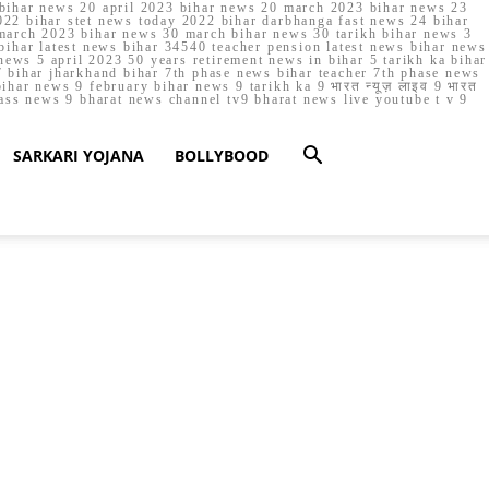
023 bihar news 20 april 2023 bihar news 20 march 2023 bihar news 23
22 bihar stet news today 2022 bihar darbhanga fast news 24 bihar
march 2023 bihar news 30 march bihar news 30 tarikh bihar news 3
bihar latest news bihar 34540 teacher pension latest news bihar news
ews 5 april 2023 50 years retirement news in bihar 5 tarikh ka bihar
 bihar jharkhand bihar 7th phase news bihar teacher 7th phase news
ar news 9 february bihar news 9 tarikh ka 9 भारत न्यूज़ लाइव 9 भारत
lass news 9 bharat news channel tv9 bharat news live youtube t v 9
SARKARI YOJANA
BOLLYBOOD