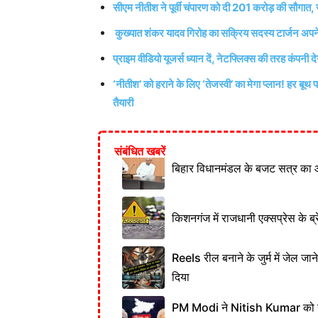
सीएम नीतीश ने पूर्वी चंपारण को दी 201 करोड़ की सौगात, ज
कुख्यात शंकर यादव गिरोह का सक्रिय सदस्य टार्जन अपन
प्राइम वीडियो यूजर्स ध्यान दें, नेटफ्लिक्स की तरह कंपनी दे
‘नीतीश’ को हराने के लिए ‘तेजस्वी’ का मेगा प्लान! ह
तैयारी
संबंधित खबरें
बिहार विधानमंडल के बजट सत्र का 
किशनगंज में राजधानी एक्सप्रेस के ब्र
Reels रील बनाने के जुर्म में जेल जा
दिया
PM Modi ने Nitish Kumar को नही