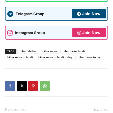
Join Now
Telegram Group
Join Now
Instagram Group
TAGS
bihar khabar
bihar news
bihar news hindi
bihar news in hindi
bihar news in hindi today
bihar news today
Previous article
Next article