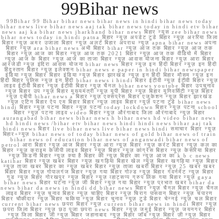
99Bihar news
99Bihar 99 Bihar bihar news bihar news in hindi bihar news today
bihar news live bihar news aaj tak bihar news today in hindi etv bihar
news aaj ka bihar news jharkhand bihar news बिहार न्यूस zee bihar news
bihar news today in hindi patna बिहार न्यूज़ अपडेट टुडे बिहार न्यूज़ अररिया जिला
बिहार न्यूज़ अमर उजाला बिहार न्यूज़ अलर्ट बिहार अपराध न्यूज़ apna bihar news अपना
बिहार न्यूज़ ara bihar news अभी बिहार bihar न्यूज़ आज तक बिहार न्यूज़ आज तक
बिहार न्यूज़ आज का बिहार न्यूज़ आज तक 2021 बिहार न्यूज़ आज तक वीडियो में बिहार
न्यूज़ आज के बिहार न्यूज़ आज का ताजा बिहार न्यूज़ आवास योजना बिहार न्यूज़ आरा बिहार
आरजेडी न्यूज़ इंदिरा आवास योजना bihar news बिहार न्यूज़ इन हिंदी बिहार न्यूज़ इन हिंदी
हिंदुस्तान बिहार न्यूज़ इलेक्शन bihar news e paper in hindi bihar newspaper
इंडिया न्यूज़ बिहार बिहार इंडिया न्यूज़ बिहार झारखंड न्यूज़ इन हिंदी बिहार मौसम न्यूज़ इन
हिंदी बिहार पुलिस न्यूज़ इन हिंदी bihar news i hindi बिहार ईटीवी न्यूज़ ईटीवी बिहार न्यूज़
लाइव ईटीवी बिहार न्यूज़ ईटीवी बिहार न्यूज़ चैनल bihar news youtube बिहार उपचुनाव
न्यूज़ बिहार उप न्यूज़ बिहार मुख्यमंत्री न्यूज़ यूपी बिहार न्यूज़ बिहार यूनिवर्सिटी न्यूज़ बिहार
न्यूज़ एबीपी bihar news a बिहार न्यूज़ एक्सप्रेस बिहार एजुकेशन न्यूज़ बिहार झारखंड
न्यूज़ एटिन बिहार ऐप एम बिहार बिहार न्यूज़ लाइव बिहार न्यूज़ पटना टुडे bihar news
hindi बिहार न्यूज़ पटना बिहार न्यूज़ पटना today lockdown बिहार न्यूज़ पटना school
बिहार न्यूज़ पटना लाइव video बिहार न्यूज़ औरंगाबाद जिला औरंगाबाद न्यूज़ बिहार
aurangabad bihar news bihar news h bihar news hd video bihar news
hd hindi news /bihar etv bihar news hindi hindi news bihar aaj tak
hindi news बिहार live bihar news live bihar news hindi समाचार बिहार न्यूज़
बिहार+न्यूज़ bihar news of today bihar news of gold bihar news of train
bihar news of education bihar news of anganwadi bihar news of
petrol आरा बिहार न्यूज़ आज बिहार न्यूज़ आरा न्यूज़ बिहार न्यूज़ करंट बिहार न्यूज़ कल का
बिहार न्यूज़ क्राइम केजीपी लाइव बिहार न्यूज़ बिहार न्यूज़ कांग्रेस बिहार न्यूज़ केसरिया बिहार
न्यूज़ किडनी बिहार न्यूज़ क्या है बिहार की न्यूज़ बिहार का न्यूज़ आज का k b c news
katihar बिहार न्यूज़ खबर बिहार न्यूज़ खगड़िया बिहार खेल न्यूज़ बिहार खगड़िया न्यूज़ बिहार
न्यूज़ ताजा खबर बिहार का न्यूज़ खबर बिहार न्यूज़ ताजा खबरी बिहार न्यूज़ 25 खबर खबर
बिहार बिहार न्यूज़ गोपालगंज बिहार न्यूज़ गया बिहार गोल्ड न्यूज़ बिहार गवर्नमेंट न्यूज़ बिहार
गुड न्यूज़ बिहार गोरखपुर न्यूज़ बिहार न्यूज़ व्हाट्सप्प ग्रुप लिंक गया बिहार न्यूज़ gaya
bihar news बिहार घटना न्यूज़ जी बिहार न्यूज़ गया बिहार न्यूज़ प्रभात खबर bihar da
news bihar da news in hindi dd bihar news बिहार न्यूज़ चैनल बिहार न्यूज़ चैनल
लाइव बिहार न्यूज़ चुनाव बिहार न्यूज़ चाहिए बिहार न्यूज़ चिराग पासवान बिहार न्यूज़ चंपारण
बिहार चौकीदार न्यूज़ बिहार चकिया न्यूज़ बिहार चुनाव न्यूज़ टुडे बिहार चेन्नई न्यूज़ चल बिहार
current bihar news छपरा बिहार न्यूज़ current bihar news in hindi बिहार न्यूज़
छपरा जिला बिहार न्यूज़ छठ पूजा छपरा news बिहार न्यूज़ जमुई बिहार न्यूज़ जयनगर बिहार
न्यूज़ जिला बिहार जी न्यूज़ बिहार जहानाबाद न्यूज़ बिहार जॉब न्यूज़ बिहार ज़ी न्यूज़ बिहार