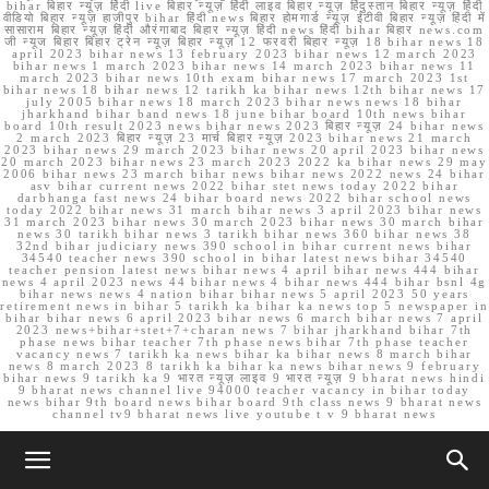
bihar बिहार न्यूज़ हिंदी live बिहार न्यूज़ हिंदी लाइव बिहार न्यूज़ हिंदुस्तान बिहार न्यूज़ हिंदी
वीडियो बिहार न्यूज़ हाजीपुर bihar हिंदी news बिहार होमगार्ड न्यूज़ ईटीवी बिहार न्यूज़ हिंदी में
सासाराम बिहार न्यूज़ हिंदी औरंगाबाद बिहार न्यूज़ हिंदी news हिंदी bihar बिहार news.com
जी न्यूज बिहार बिहार ट्रेन न्यूज़ बिहार न्यूज़ 12 फरवरी बिहार न्यूज़ 18 bihar news 18
april 2023 bihar news 13 february 2023 bihar news 12 march 2023
bihar news 1 march 2023 bihar news 14 march 2023 bihar news 11
march 2023 bihar news 10th exam bihar news 17 march 2023 1st
bihar news 18 bihar news 12 tarikh ka bihar news 12th bihar news 17
july 2005 bihar news 18 march 2023 bihar news news 18 bihar
jharkhand bihar band news 18 june bihar board 10th news bihar
board 10th result 2023 news bihar news 2023 बिहार न्यूज़ 24 bihar news
2 march 2023 बिहार न्यूज़ 23 मार्च बिहार न्यूज़ 2023 bihar news 21 march
2023 bihar news 29 march 2023 bihar news 20 april 2023 bihar news
20 march 2023 bihar news 23 march 2023 2022 ka bihar news 29 may
2006 bihar news 23 march bihar news bihar news 2022 news 24 bihar
asv bihar current news 2022 bihar stet news today 2022 bihar
darbhanga fast news 24 bihar board news 2022 bihar school news
today 2022 bihar news 31 march bihar news 3 april 2023 bihar news
31 march 2023 bihar news 30 march 2023 bihar news 30 march bihar
news 30 tarikh bihar news 3 tarikh bihar news 360 bihar news 38
32nd bihar judiciary news 390 school in bihar current news bihar
34540 teacher news 390 school in bihar latest news bihar 34540
teacher pension latest news bihar news 4 april bihar news 444 bihar
news 4 april 2023 news 44 bihar news 4 bihar news 444 bihar bsnl 4g
bihar news news 4 nation bihar bihar news 5 april 2023 50 years
retirement news in bihar 5 tarikh ka bihar ka news top 5 newspaper in
bihar bihar news 6 april 2023 bihar news 6 march bihar news 7 april
2023 news+bihar+stet+7+charan news 7 bihar jharkhand bihar 7th
phase news bihar teacher 7th phase news bihar 7th phase teacher
vacancy news 7 tarikh ka news bihar ka bihar news 8 march bihar
news 8 march 2023 8 tarikh ka bihar ka news bihar news 9 february
bihar news 9 tarikh ka 9 भारत न्यूज़ लाइव 9 भारत न्यूज़ 9 bharat news hindi
9 bharat news channel live 94000 teacher vacancy in bihar today
news bihar 9th board news bihar board 9th class news 9 bharat news
channel tv9 bharat news live youtube t v 9 bharat news