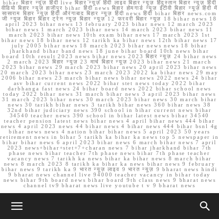
bihar बिहार न्यूज़ हिंदी live बिहार न्यूज़ हिंदी लाइव बिहार न्यूज़ हिंदुस्तान बिहार न्यूज़ हिंदी
वीडियो बिहार न्यूज़ हाजीपुर bihar हिंदी news बिहार होमगार्ड न्यूज़ ईटीवी बिहार न्यूज़ हिंदी में
सासाराम बिहार न्यूज़ हिंदी औरंगाबाद बिहार न्यूज़ हिंदी news हिंदी bihar बिहार news.com
जी न्यूज बिहार बिहार ट्रेन न्यूज़ बिहार न्यूज़ 12 फरवरी बिहार न्यूज़ 18 bihar news 18
april 2023 bihar news 13 february 2023 bihar news 12 march 2023
bihar news 1 march 2023 bihar news 14 march 2023 bihar news 11
march 2023 bihar news 10th exam bihar news 17 march 2023 1st
bihar news 18 bihar news 12 tarikh ka bihar news 12th bihar news 17
july 2005 bihar news 18 march 2023 bihar news news 18 bihar
jharkhand bihar band news 18 june bihar board 10th news bihar
board 10th result 2023 news bihar news 2023 बिहार न्यूज़ 24 bihar news
2 march 2023 बिहार न्यूज़ 23 मार्च बिहार न्यूज़ 2023 bihar news 21 march
2023 bihar news 29 march 2023 bihar news 20 april 2023 bihar news
20 march 2023 bihar news 23 march 2023 2022 ka bihar news 29 may
2006 bihar news 23 march bihar news bihar news 2022 news 24 bihar
asv bihar current news 2022 bihar stet news today 2022 bihar
darbhanga fast news 24 bihar board news 2022 bihar school news
today 2022 bihar news 31 march bihar news 3 april 2023 bihar news
31 march 2023 bihar news 30 march 2023 bihar news 30 march bihar
news 30 tarikh bihar news 3 tarikh bihar news 360 bihar news 38
32nd bihar judiciary news 390 school in bihar current news bihar
34540 teacher news 390 school in bihar latest news bihar 34540
teacher pension latest news bihar news 4 april bihar news 444 bihar
news 4 april 2023 news 44 bihar news 4 bihar news 444 bihar bsnl 4g
bihar news news 4 nation bihar bihar news 5 april 2023 50 years
retirement news in bihar 5 tarikh ka bihar ka news top 5 newspaper in
bihar bihar news 6 april 2023 bihar news 6 march bihar news 7 april
2023 news+bihar+stet+7+charan news 7 bihar jharkhand bihar 7th
phase news bihar teacher 7th phase news bihar 7th phase teacher
vacancy news 7 tarikh ka news bihar ka bihar news 8 march bihar
news 8 march 2023 8 tarikh ka bihar ka news bihar news 9 february
bihar news 9 tarikh ka 9 भारत न्यूज़ लाइव 9 भारत न्यूज़ 9 bharat news hindi
9 bharat news channel live 94000 teacher vacancy in bihar today
news bihar 9th board news bihar board 9th class news 9 bharat news
channel tv9 bharat news live youtube t v 9 bharat news