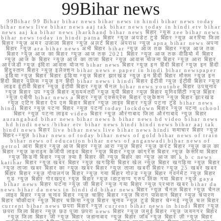
99Bihar news
99Bihar 99 Bihar bihar news bihar news in hindi bihar news today
bihar news live bihar news aaj tak bihar news today in hindi etv bihar
news aaj ka bihar news jharkhand bihar news बिहार न्यूस zee bihar news
bihar news today in hindi patna बिहार न्यूज़ अपडेट टुडे बिहार न्यूज़ अररिया जिला
बिहार न्यूज़ अमर उजाला बिहार न्यूज़ अलर्ट बिहार अपराध न्यूज़ apna bihar news अपना
बिहार न्यूज़ ara bihar news अभी बिहार bihar न्यूज़ आज तक बिहार न्यूज़ आज तक
बिहार न्यूज़ आज का बिहार न्यूज़ आज तक 2021 बिहार न्यूज़ आज तक वीडियो में बिहार
न्यूज़ आज के बिहार न्यूज़ आज का ताजा बिहार न्यूज़ आवास योजना बिहार न्यूज़ आरा बिहार
आरजेडी न्यूज़ इंदिरा आवास योजना bihar news बिहार न्यूज़ इन हिंदी बिहार न्यूज़ इन हिंदी
हिंदुस्तान बिहार न्यूज़ इलेक्शन bihar news e paper in hindi bihar newspaper
इंडिया न्यूज़ बिहार बिहार इंडिया न्यूज़ बिहार झारखंड न्यूज़ इन हिंदी बिहार मौसम न्यूज़ इन
हिंदी बिहार पुलिस न्यूज़ इन हिंदी bihar news i hindi बिहार ईटीवी न्यूज़ ईटीवी बिहार न्यूज़
लाइव ईटीवी बिहार न्यूज़ ईटीवी बिहार न्यूज़ चैनल bihar news youtube बिहार उपचुनाव
न्यूज़ बिहार उप न्यूज़ बिहार मुख्यमंत्री न्यूज़ यूपी बिहार न्यूज़ बिहार यूनिवर्सिटी न्यूज़ बिहार
न्यूज़ एबीपी bihar news a बिहार न्यूज़ एक्सप्रेस बिहार एजुकेशन न्यूज़ बिहार झारखंड
न्यूज़ एटिन बिहार ऐप एम बिहार बिहार न्यूज़ लाइव बिहार न्यूज़ पटना टुडे bihar news
hindi बिहार न्यूज़ पटना बिहार न्यूज़ पटना today lockdown बिहार न्यूज़ पटना school
बिहार न्यूज़ पटना लाइव video बिहार न्यूज़ औरंगाबाद जिला औरंगाबाद न्यूज़ बिहार
aurangabad bihar news bihar news h bihar news hd video bihar news
hd hindi news /bihar etv bihar news hindi hindi news bihar aaj tak
hindi news बिहार live bihar news live bihar news hindi समाचार बिहार न्यूज़
बिहार+न्यूज़ bihar news of today bihar news of gold bihar news of train
bihar news of education bihar news of anganwadi bihar news of
petrol आरा बिहार न्यूज़ आज बिहार न्यूज़ आरा न्यूज़ बिहार न्यूज़ करंट बिहार न्यूज़ कल का
बिहार न्यूज़ क्राइम केजीपी लाइव बिहार न्यूज़ बिहार न्यूज़ कांग्रेस बिहार न्यूज़ केसरिया बिहार
न्यूज़ किडनी बिहार न्यूज़ क्या है बिहार की न्यूज़ बिहार का न्यूज़ आज का k b c news
katihar बिहार न्यूज़ खबर बिहार न्यूज़ खगड़िया बिहार खेल न्यूज़ बिहार खगड़िया न्यूज़ बिहार
न्यूज़ ताजा खबर बिहार का न्यूज़ खबर बिहार न्यूज़ ताजा खबरी बिहार न्यूज़ 25 खबर खबर
बिहार बिहार न्यूज़ गोपालगंज बिहार न्यूज़ गया बिहार गोल्ड न्यूज़ बिहार गवर्नमेंट न्यूज़ बिहार
गुड न्यूज़ बिहार गोरखपुर न्यूज़ बिहार न्यूज़ व्हाट्सप्प ग्रुप लिंक गया बिहार न्यूज़ gaya
bihar news बिहार घटना न्यूज़ जी बिहार न्यूज़ गया बिहार न्यूज़ प्रभात खबर bihar da
news bihar da news in hindi dd bihar news बिहार न्यूज़ चैनल बिहार न्यूज़ चैनल
लाइव बिहार न्यूज़ चुनाव बिहार न्यूज़ चाहिए बिहार न्यूज़ चिराग पासवान बिहार न्यूज़ चंपारण
बिहार चौकीदार न्यूज़ बिहार चकिया न्यूज़ बिहार चुनाव न्यूज़ टुडे बिहार चेन्नई न्यूज़ चल बिहार
current bihar news छपरा बिहार न्यूज़ current bihar news in hindi बिहार न्यूज़
छपरा जिला बिहार न्यूज़ छठ पूजा छपरा news बिहार न्यूज़ जमुई बिहार न्यूज़ जयनगर बिहार
न्यूज़ जिला बिहार जी न्यूज़ बिहार जहानाबाद न्यूज़ बिहार जॉब न्यूज़ बिहार ज़ी न्यूज़ बिहार