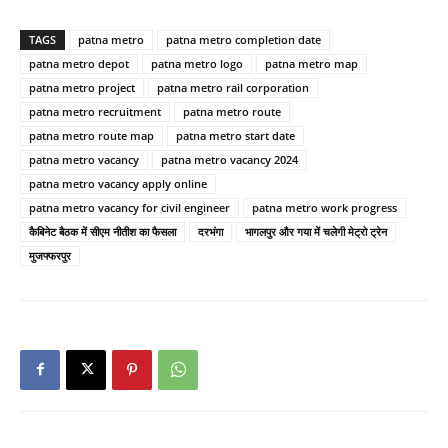
TAGS
patna metro
patna metro completion date
patna metro depot
patna metro logo
patna metro map
patna metro project
patna metro rail corporation
patna metro recruitment
patna metro route
patna metro route map
patna metro start date
patna metro vacancy
patna metro vacancy 2024
patna metro vacancy apply online
patna metro vacancy for civil engineer
patna metro work progress
कैबिनेट बैठक में सीएम नीतीश का फैसला
दरभंगा
भागलपुर और गया में चलेगी मेट्रो ट्रेन
मुजफ्फरपुर