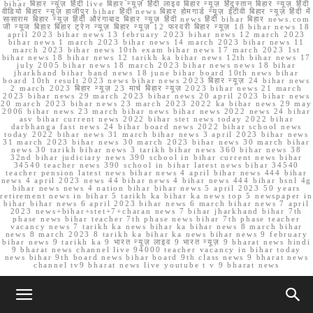
bihar बिहार न्यूज़ हिंदी live बिहार न्यूज़ हिंदी लाइव बिहार न्यूज़ हिंदुस्तान बिहार न्यूज़ हिंदी
वीडियो बिहार न्यूज़ हाजीपुर bihar हिंदी news बिहार होमगार्ड न्यूज़ ईटीवी बिहार न्यूज़ हिंदी में
सासाराम बिहार न्यूज़ हिंदी औरंगाबाद बिहार न्यूज़ हिंदी news हिंदी bihar बिहार news.com
जी न्यूज बिहार बिहार ट्रेन न्यूज़ बिहार न्यूज़ 12 फरवरी बिहार न्यूज़ 18 bihar news 18
april 2023 bihar news 13 february 2023 bihar news 12 march 2023
bihar news 1 march 2023 bihar news 14 march 2023 bihar news 11
march 2023 bihar news 10th exam bihar news 17 march 2023 1st
bihar news 18 bihar news 12 tarikh ka bihar news 12th bihar news 17
july 2005 bihar news 18 march 2023 bihar news news 18 bihar
jharkhand bihar band news 18 june bihar board 10th news bihar
board 10th result 2023 news bihar news 2023 बिहार न्यूज़ 24 bihar news
2 march 2023 बिहार न्यूज़ 23 मार्च बिहार न्यूज़ 2023 bihar news 21 march
2023 bihar news 29 march 2023 bihar news 20 april 2023 bihar news
20 march 2023 bihar news 23 march 2023 2022 ka bihar news 29 may
2006 bihar news 23 march bihar news bihar news 2022 news 24 bihar
asv bihar current news 2022 bihar stet news today 2022 bihar
darbhanga fast news 24 bihar board news 2022 bihar school news
today 2022 bihar news 31 march bihar news 3 april 2023 bihar news
31 march 2023 bihar news 30 march 2023 bihar news 30 march bihar
news 30 tarikh bihar news 3 tarikh bihar news 360 bihar news 38
32nd bihar judiciary news 390 school in bihar current news bihar
34540 teacher news 390 school in bihar latest news bihar 34540
teacher pension latest news bihar news 4 april bihar news 444 bihar
news 4 april 2023 news 44 bihar news 4 bihar news 444 bihar bsnl 4g
bihar news news 4 nation bihar bihar news 5 april 2023 50 years
retirement news in bihar 5 tarikh ka bihar ka news top 5 newspaper in
bihar bihar news 6 april 2023 bihar news 6 march bihar news 7 april
2023 news+bihar+stet+7+charan news 7 bihar jharkhand bihar 7th
phase news bihar teacher 7th phase news bihar 7th phase teacher
vacancy news 7 tarikh ka news bihar ka bihar news 8 march bihar
news 8 march 2023 8 tarikh ka bihar ka news bihar news 9 february
bihar news 9 tarikh ka 9 भारत न्यूज़ लाइव 9 भारत न्यूज़ 9 bharat news hindi
9 bharat news channel live 94000 teacher vacancy in bihar today
news bihar 9th board news bihar board 9th class news 9 bharat news
channel tv9 bharat news live youtube t v 9 bharat news