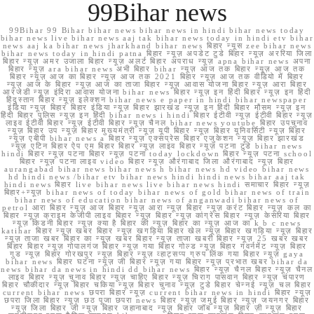
99Bihar news
99Bihar 99 Bihar bihar news bihar news in hindi bihar news today
bihar news live bihar news aaj tak bihar news today in hindi etv bihar
news aaj ka bihar news jharkhand bihar news बिहार न्यूस zee bihar news
bihar news today in hindi patna बिहार न्यूज़ अपडेट टुडे बिहार न्यूज़ अररिया जिला
बिहार न्यूज़ अमर उजाला बिहार न्यूज़ अलर्ट बिहार अपराध न्यूज़ apna bihar news अपना
बिहार न्यूज़ ara bihar news अभी बिहार bihar न्यूज़ आज तक बिहार न्यूज़ आज तक
बिहार न्यूज़ आज का बिहार न्यूज़ आज तक 2021 बिहार न्यूज़ आज तक वीडियो में बिहार
न्यूज़ आज के बिहार न्यूज़ आज का ताजा बिहार न्यूज़ आवास योजना बिहार न्यूज़ आरा बिहार
आरजेडी न्यूज़ इंदिरा आवास योजना bihar news बिहार न्यूज़ इन हिंदी बिहार न्यूज़ इन हिंदी
हिंदुस्तान बिहार न्यूज़ इलेक्शन bihar news e paper in hindi bihar newspaper
इंडिया न्यूज़ बिहार बिहार इंडिया न्यूज़ बिहार झारखंड न्यूज़ इन हिंदी बिहार मौसम न्यूज़ इन
हिंदी बिहार पुलिस न्यूज़ इन हिंदी bihar news i hindi बिहार ईटीवी न्यूज़ ईटीवी बिहार न्यूज़
लाइव ईटीवी बिहार न्यूज़ ईटीवी बिहार न्यूज़ चैनल bihar news youtube बिहार उपचुनाव
न्यूज़ बिहार उप न्यूज़ बिहार मुख्यमंत्री न्यूज़ यूपी बिहार न्यूज़ बिहार यूनिवर्सिटी न्यूज़ बिहार
न्यूज़ एबीपी bihar news a बिहार न्यूज़ एक्सप्रेस बिहार एजुकेशन न्यूज़ बिहार झारखंड
न्यूज़ एटिन बिहार ऐप एम बिहार बिहार न्यूज़ लाइव बिहार न्यूज़ पटना टुडे bihar news
hindi बिहार न्यूज़ पटना बिहार न्यूज़ पटना today lockdown बिहार न्यूज़ पटना school
बिहार न्यूज़ पटना लाइव video बिहार न्यूज़ औरंगाबाद जिला औरंगाबाद न्यूज़ बिहार
aurangabad bihar news bihar news h bihar news hd video bihar news
hd hindi news /bihar etv bihar news hindi hindi news bihar aaj tak
hindi news बिहार live bihar news live bihar news hindi समाचार बिहार न्यूज़
बिहार+न्यूज़ bihar news of today bihar news of gold bihar news of train
bihar news of education bihar news of anganwadi bihar news of
petrol आरा बिहार न्यूज़ आज बिहार न्यूज़ आरा न्यूज़ बिहार न्यूज़ करंट बिहार न्यूज़ कल का
बिहार न्यूज़ क्राइम केजीपी लाइव बिहार न्यूज़ बिहार न्यूज़ कांग्रेस बिहार न्यूज़ केसरिया बिहार
न्यूज़ किडनी बिहार न्यूज़ क्या है बिहार की न्यूज़ बिहार का न्यूज़ आज का k b c news
katihar बिहार न्यूज़ खबर बिहार न्यूज़ खगड़िया बिहार खेल न्यूज़ बिहार खगड़िया न्यूज़ बिहार
न्यूज़ ताजा खबर बिहार का न्यूज़ खबर बिहार न्यूज़ ताजा खबरी बिहार न्यूज़ 25 खबर खबर
बिहार बिहार न्यूज़ गोपालगंज बिहार न्यूज़ गया बिहार गोल्ड न्यूज़ बिहार गवर्नमेंट न्यूज़ बिहार
गुड न्यूज़ बिहार गोरखपुर न्यूज़ बिहार न्यूज़ व्हाट्सप्प ग्रुप लिंक गया बिहार न्यूज़ gaya
bihar news बिहार घटना न्यूज़ जी बिहार न्यूज़ गया बिहार न्यूज़ प्रभात खबर bihar da
news bihar da news in hindi dd bihar news बिहार न्यूज़ चैनल बिहार न्यूज़ चैनल
लाइव बिहार न्यूज़ चुनाव बिहार न्यूज़ चाहिए बिहार न्यूज़ चिराग पासवान बिहार न्यूज़ चंपारण
बिहार चौकीदार न्यूज़ बिहार चकिया न्यूज़ बिहार चुनाव न्यूज़ टुडे बिहार चेन्नई न्यूज़ चल बिहार
current bihar news छपरा बिहार न्यूज़ current bihar news in hindi बिहार न्यूज़
छपरा जिला बिहार न्यूज़ छठ पूजा छपरा news बिहार न्यूज़ जमुई बिहार न्यूज़ जयनगर बिहार
न्यूज़ जिला बिहार जी न्यूज़ बिहार जहानाबाद न्यूज़ बिहार जॉब न्यूज़ बिहार ज़ी न्यूज़ बिहार