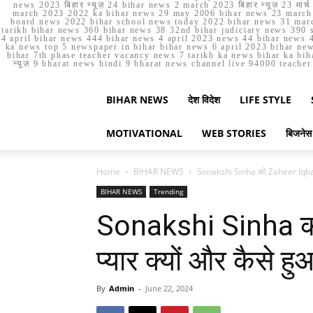
news 2023 बिहार न्यूज़ 24 bihar news 2 march 2023 बिहार न्यूज़ 23 
march 2023 2022 ka bihar news 29 may 2006 bihar news 23 march b
board news 2022 bihar school news today 2022 bihar news 31 marc
tarikh bihar news 360 bihar news 38 32nd bihar judiciary news 390 s
4 april bihar news 444 bihar news 4 april 2023 news 44 bihar news 4
ka news top 5 newspaper in bihar bihar news 6 april 2023 bihar ne
bihar 7th phase teacher vacancy news 7 tarikh ka news bihar ka bih
न्यूज़ 9 bharat news hindi 9 bharat news channel live 94000 teach
BIHAR NEWS
देश विदेश
LIFE STYLE
MOTIVATIONAL
WEB STORIES
बिजनेस
Home
BIHAR NEWS
Sonakshi Sinha को Zaheer Iqbal से
BIHAR NEWS
Trending
Sonakshi Sinha को
प्यार क्यों और कैसे ह
By
Admin
-
June 22, 2024