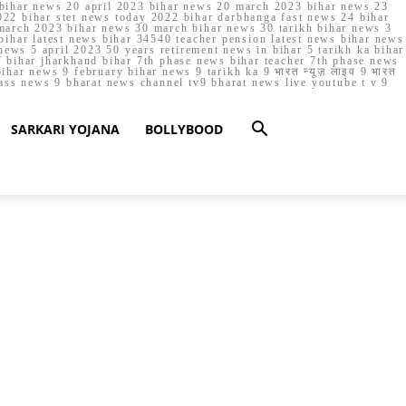
023 bihar news 20 april 2023 bihar news 20 march 2023 bihar news 23
22 bihar stet news today 2022 bihar darbhanga fast news 24 bihar
march 2023 bihar news 30 march bihar news 30 tarikh bihar news 3
bihar latest news bihar 34540 teacher pension latest news bihar news
ews 5 april 2023 50 years retirement news in bihar 5 tarikh ka bihar
 bihar jharkhand bihar 7th phase news bihar teacher 7th phase news
ar news 9 february bihar news 9 tarikh ka 9 भारत न्यूज़ लाइव 9 भारत
lass news 9 bharat news channel tv9 bharat news live youtube t v 9
SARKARI YOJANA
BOLLYBOOD