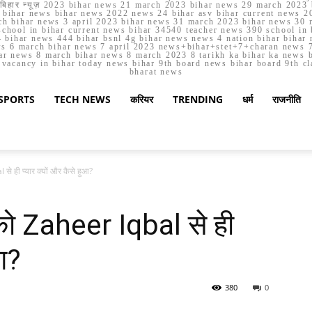
मार्च बिहार न्यूज़ 2023 bihar news 21 march 2023 bihar news 29 march 2
ihar news bihar news 2022 news 24 bihar asv bihar current news 20
h bihar news 3 april 2023 bihar news 31 march 2023 bihar news 30 
chool in bihar current news bihar 34540 teacher news 390 school in 
 bihar news 444 bihar bsnl 4g bihar news news 4 nation bihar bihar n
ws 6 march bihar news 7 april 2023 news+bihar+stet+7+charan news 7
ar news 8 march bihar news 8 march 2023 8 tarikh ka bihar ka news bih
er vacancy in bihar today news bihar 9th board news bihar board 9th c
bharat news
SPORTS
TECH NEWS
करियर
TRENDING
धर्म
राजनीति
 ही प्यार क्यों और कैसे हुआ?
 Zaheer Iqbal से ही
ुआ?
380
0